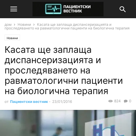
дом
Новини
Касата ще заплаща диспансеризацията и
проследяването на равматологични пациенти на биологична терапия
Новини
Касата ще заплаща
диспансеризацията и
проследяването на
равматологични пациенти
на биологична терапия
824
0
от
Пациентски вестник
-
23/01/2016