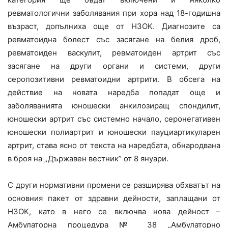
ревматологични заболявания при хора над 18-годишна
възраст, допълниха още от НЗОК. Диагнозите са
ревматоидна болест със засягане на белия дроб,
ревматоиден васкулит, ревматоиден артрит със
засягане на други органи и системи, други
серопозитивни ревматоидни артрити. В обсега на
действие на новата наредба попадат още и
заболяванията юношески анкилозиращ спондилит,
юношески артрит със системно начало, серонегативен
юношески полиартрит и юношески пауциартикуларен
артрит, става ясно от текста на наредбата, обнародвана
в броя на „Държавен вестник” от 8 януари.
С други нормативни промени се разширява обхватът на
основния пакет от здравни дейности, заплащани от
НЗОК, като в него се включва нова дейност –
Амбулаторна процедура № 38 „Амбулаторно