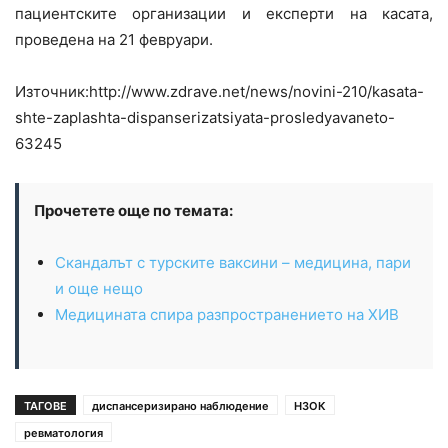
пациентските организации и експерти на касата,
проведена на 21 февруари.
Източник:http://www.zdrave.net/news/novini-210/kasata-
shte-zaplashta-dispanserizatsiyata-prosledyavaneto-
63245
Прочетете още по темата:
Скандалът с турските ваксини – медицина, пари
и още нещо
Медицината спира разпространението на ХИВ
ТАГОВЕ
диспансеризирано наблюдение
НЗОК
ревматология