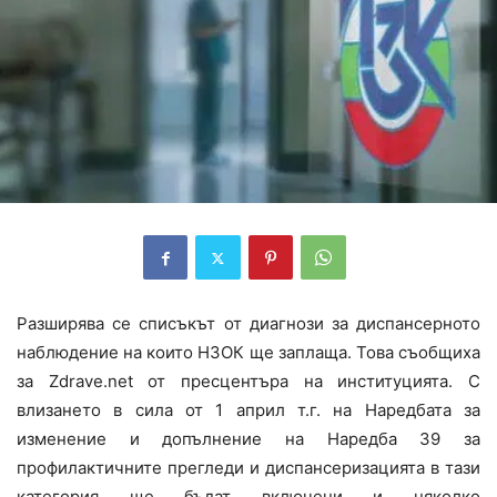
Разширява се списъкът от диагнози за диспансерното
наблюдение на които НЗОК ще заплаща. Това съобщиха
за Zdrave.net от пресцентъра на институцията. С
влизането в сила от 1 април т.г. на Наредбата за
изменение и допълнение на Наредба 39 за
профилактичните прегледи и диспансеризацията в тази
категория ще бъдат включени и няколко