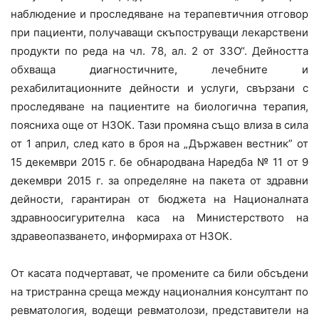
наблюдение и проследяване на терапевтичния отговор
при пациенти, получаващи скъпоструващи лекарствени
продукти по реда на чл. 78, ал. 2 от ЗЗО“. Дейността
обхваща диагностичните, лечебните и
рехабилитационните дейности и услуги, свързани с
проследяване на пациентите на биологична терапия,
поясниха още от НЗОК. Тази промяна също влиза в сила
от 1 април, след като в броя на „Държавен вестник” от
15 декември 2015 г. бе обнародвана Наредба № 11 от 9
декември 2015 г. за определяне на пакета от здравни
дейности, гарантиран от бюджета на Националната
здравноосигурителна каса на Министерството на
здравеопазването, информираха от НЗОК.
От касата подчертават, че промените са били обсъдени
на тристранна среща между националния консултант по
ревматология, водещи ревматолози, представители на