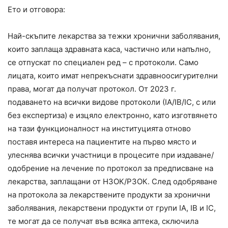
Ето и отговора:
Най-скъпите лекарства за тежки хронични заболявания,
които заплаща здравната каса, частично или напълно,
се отпускат по специален ред – с протоколи. Само
лицата, които имат непрекъснати здравноосигурителни
права, могат да получат протокол. От 2023 г.
подаването на всички видове протоколи (ІА/ІВ/IC, с или
без експертиза) е изцяло електронно, като изготвянето
на тази функционалност на институцията отново
поставя интереса на пациентите на първо място и
улеснява всички участници в процесите при издаване/
одобрение на лечение по протокол за предписване на
лекарства, заплащани от НЗОК/РЗОК. След одобряване
на протокола за лекарствените продукти за хронични
заболявания, лекарствени продукти от групи IА, IВ и IС,
те могат да се получат във всяка аптека, сключила