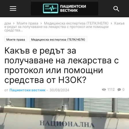
дом
Моите права
Медицинска експертиза (ТЕЛК/НЕЛК)
Какъв
е редът за получаване на лекарства с протокол или помощни
средства...
Моите права
Медицинска експертиза (ТЕЛК/НЕЛК)
Какъв е редът за
получаване на лекарства с
протокол или помощни
средства от НЗОК?
1112
0
от
Пациентски вестник
-
30/08/2024