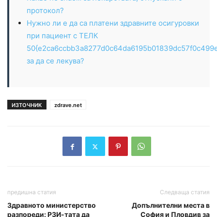
протокол?
Нужно ли е да са платени здравните осигуровки
при пациент с ТЕЛК
50{e2ca6ccbb3a8277d0c64da6195b01839dc57f0c499
за да се лекува?
ИЗТОЧНИК
zdrave.net
предишна статия
Следваща статия
Здравното министерство
Допълнителни места в
разпореди: РЗИ-тата да
София и Пловдив за