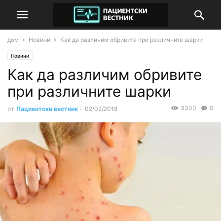
дом
Новини
Как да различим обривите при различните шарки
Новини
Как да различим обривите
при различните шарки
3300
0
от
Пациентски вестник
-
02/02/2018