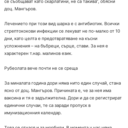
се съобщават като скарлатини, не са такива“, обясни
доц. Мангъров.
Лечението при този вид шарка е с антибиотик. Всички
стрептококови инфекции се лекуват не по-малко от 10
дни, като целта е предотвратяване на късни
усложнения – на бъбреци, сърце, стави. За нея е
характерен т.нар. малинов език.
Рубеолата вече почти не се среща
За миналата година дори няма нито един случай, стана
ясно от доц. Мангъров. Причината е, че за нея има
ваксина и тя е задължителна. Дори и да се регистрират
единични случаи, те са заради пропуск в
имунизационния календар.
Това се отнася и за морбили. В момента у нас няма