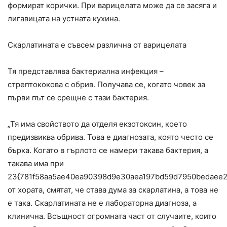
формират корички. При варицелата може да се засяга и
лигавицата на устната кухина.
Скарлатината е съвсем различна от варицелата
Тя представлява бактериална инфекция –
стрептококова с обрив. Получава се, когато човек за
първи път се срещне с тази бактерия.
„Тя има свойството да отделя екзотоксин, което
предизвиква обрива. Това е диагнозата, която често се
бърка. Когато в гърлото се намери такава бактерия, а
такава има при
23{781f58aa5ae40ea90398d9e30aea197bd59d7950bedaee2
от хората, смятат, че става дума за скарлатина, а това не
е така. Скарлатината не е лабораторна диагноза, а
клинична. Всъщност огромната част от случаите, които