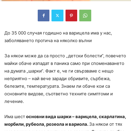
До 35 000 случая годишно на варицела има у нас,
заболяването протича на няколко вълни
За някои може да са просто „детски болести“, повечето
майки обаче изпадат в паника само при споменаването
на думата „шарки“. Факт е, че ги свързваме с нещо
неприятно – най вече заради обривите, сърбежа,
белезите, температурата. Знаем ли обаче кои са
основните видове, съответно техните симптоми и
лечение.
Има шест
основни вида шарки – варицела, скарлатина,
морбили, рубеола, розеола и вариола.
За някои от тях