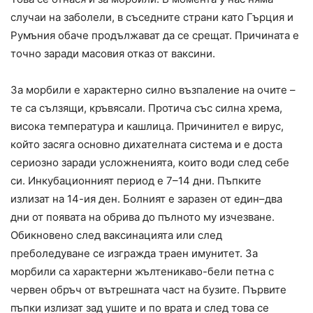
случаи на заболели, в съседните страни като Гърция и
Румъния обаче продължават да се срещат. Причината е
точно заради масовия отказ от ваксини.
За морбили е характерно силно възпаление на очите –
те са сълзящи, кръвясали. Протича със силна хрема,
висока температура и кашлица. Причинител е вирус,
който засяга основно дихателната система и е доста
сериозно заради усложненията, които води след себе
си. Инкубационният период е 7–14 дни. Пъпките
излизат на 14-ия ден. Болният е заразен от един–два
дни от появата на обрива до пълното му изчезване.
Обикновено след ваксинацията или след
преболедуване се изгражда траен имунитет. За
морбили са характерни жълтеникаво-бели петна с
червен обръч от вътрешната част на бузите. Първите
пъпки излизат зад ушите и по врата и след това се