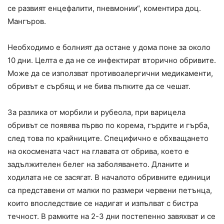
се развият енцефалити, пневмонии“, коментира доц.
Мангъров.
Необходимо е болният да остане у дома поне за около
10 дни. Целта е да не се инфектират вторично обривите.
Може да се използват противоалергични медикаменти,
обривът е сърбящ и не бива пъпките да се чешат.
За разлика от морбили и рубеола, при варицела
обривът се появява първо по корема, гърдите и гърба,
след това по крайниците. Специфично е обхващането
на окосмената част на главата от обрива, което е
задължителен белег на заболяването. Дланите и
ходилата не се засягат. В началото обривните единици
са представени от малки по размери червени петънца,
които впоследствие се надигат и изпълват с бистра
течност. В рамките на 2-3 дни постепенно завяхват и се