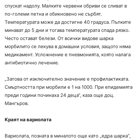
спускат надолу. Малките червени обриви се сливат в
по-големи петна и обикновено не сърбят.
Температурата може да достигне 40 градуса. Пъпките
минават до 5 дни и тогава температурата спада рязко.
Често остават белези. От всички видове шарка
морбилито се лекува в домашни условия, защото няма
медикамент. Усложнение е пневмонията, която налага
антибиотично лечение.
„Затова от изключително значение е профилактиката.
Смъртността при морбили е 1 на 1000. При епидемията
преди години починаха 24 деца“, каза още доц.
Мангъров.
Краят на вариолата
Вариолата, позната в миналото още като „едра шарка”,