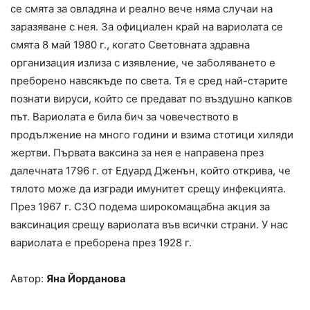
се смята за овладяна и реално вече няма случаи на
заразяване с нея. За официален край на вариолата се
смята 8 май 1980 г., когато Световната здравна
организация излиза с изявление, че заболяването е
преборено навсякъде по света. Тя е сред най-старите
познати вируси, който се предават по въздушно капков
път. Вариолата е била бич за човечеството в
продължение на много години и взима стотици хиляди
жертви. Първата ваксина за нея е направена през
далечната 1796 г. от Едуард Дженън, който открива, че
тялото може да изгради имунитет срещу инфекцията.
През 1967 г. СЗО подема широкомащабна акция за
ваксинация срещу вариолата във всички страни. У нас
вариолата е преборена през 1928 г.
Автор:
Яна Йорданова