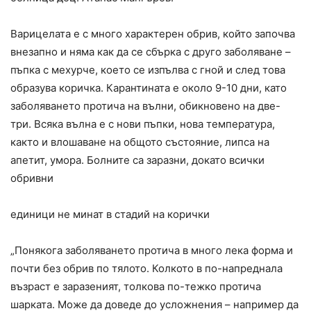
Варицелата е с много характерен обрив, който започва
внезапно и няма как да се сбърка с друго заболяване –
пъпка с мехурче, което се изпълва с гной и след това
образува коричка. Карантината е около 9-10 дни, като
заболяването протича на вълни, обикновено на две-
три. Всяка вълна е с нови пъпки, нова температура,
както и влошаване на общото състояние, липса на
апетит, умора. Болните са заразни, докато всички
обривни
единици не минат в стадий на корички
„Понякога заболяването протича в много лека форма и
почти без обрив по тялото. Колкото в по-напреднала
възраст е заразеният, толкова по-тежко протича
шарката. Може да доведе до усложнения – например да