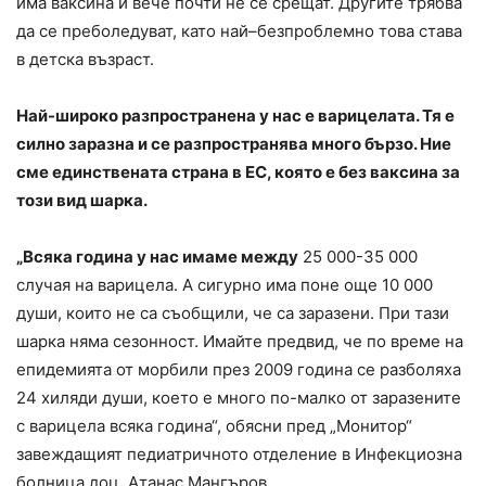
има ваксина и вече почти не се срещат. Другите трябва
да се преболедуват, като най–безпроблемно това става
в детска възраст.
Най-широко разпространена у нас е варицелата. Тя е
силно заразна и се разпространява много бързо. Ние
сме единствената страна в ЕС, която е без ваксина за
този вид шарка.
„Всяка година у нас имаме между
25 000-35 000
случая на варицела. А сигурно има поне още 10 000
души, които не са съобщили, че са заразени. При тази
шарка няма сезонност. Имайте предвид, че по време на
епидемията от морбили през 2009 година се разболяха
24 хиляди души, което е много по-малко от заразените
с варицела всяка година“, обясни пред „Монитор“
завеждащият педиатричното отделение в Инфекциозна
болница доц. Атанас Мангъров.