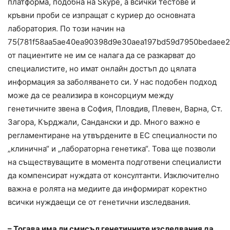
платформа, подобна на Skype, а всички тестове и
кръвни проби се изпращат с куриер до основната
лаборатория. По този начин на
75{781f58aa5ae40ea90398d9e30aea197bd59d7950bedaee2
от пациентите не им се налага да се разкарват до
специалистите, но имат онлайн достъп до цялата
информация за заболяването си. У нас подобен подход
може да се реализира в консорциум между
генетичните звена в София, Пловдив, Плевен, Варна, Ст.
Загора, Кърджали, Сандански и др. Много важно е
регламентиране на утвърдените в ЕС специалности по
„клинична“ и „лабораторна генетика“. Това ще позволи
на съществуващите в момента подготвени специалисти
да компенсират нуждата от консултанти. Изключително
важна е ролята на медиите да информират коректно
всички нуждаещи се от генетични изследвания.
– Тогава има ли смисъл генетичните изследвания да