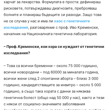
харчат за лекарства. Формулата е проста: дефинираш
рисковете, потвърждаваш диагнозите, преброяваш
болните и планираш бъдещите си разходи. Защо това
не се случва у нас и има ли
хаос с генетичните
изследвания
, разговаряхме с проф. Иво Кременски,
началник на Националната генетична лаборатория.
– Проф. Кременски, кои хора се нуждаят от генетични
изследвания?
– Това са всички бременни – около 75 000 годишно,
всички новородени – под 60000 за миналата година,
всички жени след 2 спонтанни аборта – близо 3 000
годишно, кандидатстващите за инвитро – около 5 000
годишно, а също така хората с данни за някаква
генетична болест (общо над 50 000 у нас), както и тези
с някои от социално-значимите заболявания