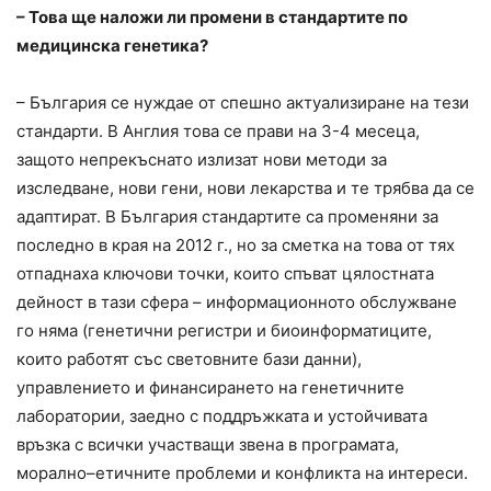
– Това ще наложи ли промени в стандартите по
медицинска генетика?
– България се нуждае от спешно актуализиране на тези
стандарти. В Англия това се прави на 3-4 месеца,
защото непрекъснато излизат нови методи за
изследване, нови гени, нови лекарства и те трябва да се
адаптират. В България стандартите са променяни за
последно в края на 2012 г., но за сметка на това от тях
отпаднаха ключови точки, които спъват цялостната
дейност в тази сфера – информационното обслужване
го няма (генетични регистри и биоинформатиците,
които работят със световните бази данни),
управлението и финансирането на генетичните
лаборатории, заедно с поддръжката и устойчивата
връзка с всички участващи звена в програмата,
морално–етичните проблеми и конфликта на интереси.