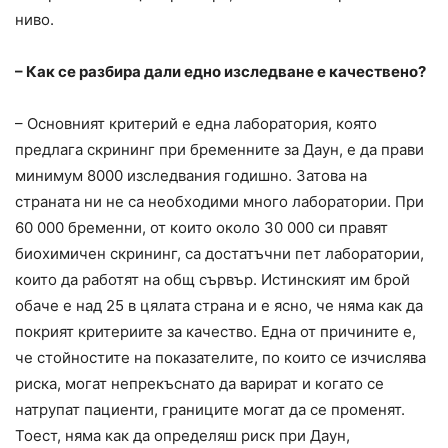
ниво.
– Как се разбира дали едно изследване е качествено?
– Основният критерий е една лаборатория, която
предлага скрининг при бременните за Даун, е да прави
минимум 8000 изследвания годишно. Затова на
страната ни не са необходими много лаборатории. При
60 000 бременни, от които около 30 000 си правят
биохимичен скрининг, са достатъчни пет лаборатории,
които да работят на общ сървър. Истинският им брой
обаче е над 25 в цялата страна и е ясно, че няма как да
покрият критериите за качество. Една от причините е,
че стойностите на показателите, по които се изчислява
риска, могат непрекъснато да варират и когато се
натрупат пациенти, границите могат да се променят.
Тоест, няма как да определяш риск при Даун,