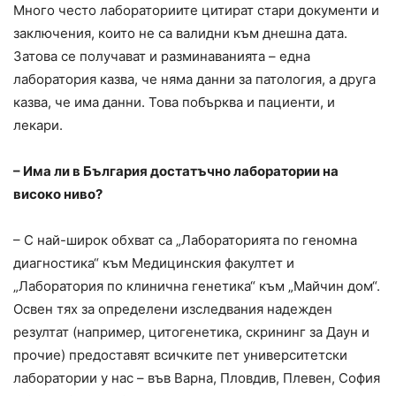
Много често лабораториите цитират стари документи и
заключения, които не са валидни към днешна дата.
Затова се получават и разминаванията – една
лаборатория казва, че няма данни за патология, а друга
казва, че има данни. Това побърква и пациенти, и
лекари.
– Има ли в България достатъчно лаборатории на
високо ниво?
– С най-широк обхват са „Лабораторията по геномна
диагностика“ към Медицинския факултет и
„Лаборатория по клинична генетика“ към „Майчин дом“.
Освен тях за определени изследвания надежден
резултат (например, цитогенетика, скрининг за Даун и
прочие) предоставят всичките пет университетски
лаборатории у нас – във Варна, Пловдив, Плевен, София