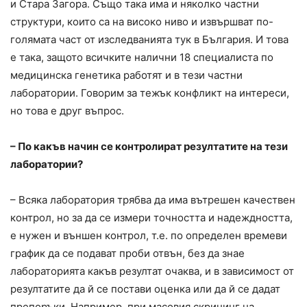
и Стара Загора. Също така има и няколко частни
структури, които са на високо ниво и извършват по-
голямата част от изследванията тук в България. И това
е така, защото всичките налични 18 специалиста по
медицинска генетика работят и в тези частни
лаборатории. Говорим за тежък конфликт на интереси,
но това е друг въпрос.
– По какъв начин се контролират резултатите на тези
лаборатории?
– Всяка лаборатория трябва да има вътрешен качествен
контрол, но за да се измери точността и надеждността,
е нужен и външен контрол, т.е. по определен времеви
график да се подават проби отвън, без да знае
лабораторията какъв резултат очаква, и в зависимост от
резултатите да й се постави оценка или да й се дадат
препоръки. Например, при масовия скрининг на