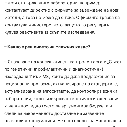
Някои от държавните лаборатории, например,
контактуват директно с фирмите за въвеждане на нови
методи, а това не може да е така. С фирмите трябва да
контактува министерството, защото то регулира и
купува реактивите за скъпите изследвания.
– Какво е решението на сложния казус?
– Създаване на консултативен, контролен орган: „Съвет
по генетични (профилактични и диагностични)
изследвания“ към МЗ, който да дава предложения за
национални програми, актуализиране на стандартите,
актуализиране на алгоритмите, да контролира всички
лаборатории, които извършват генетични изследвания.
И не на последно място да аргументира бюджета и
следи за навременното доставяне на заявените
реактиви и консумативи. Не е по силите на Национална