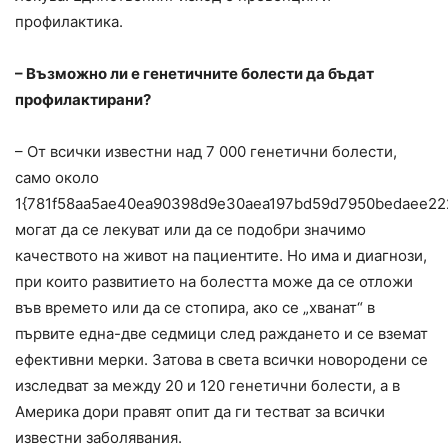
профилактика.
– Възможно ли е генетичните болести да бъдат
профилактирани?
– От всички известни над 7 000 генетични болести,
само около
1{781f58aa5ae40ea90398d9e30aea197bd59d7950bedaee22
могат да се лекуват или да се подобри значимо
качеството на живот на пациентите. Но има и диагнози,
при които развитието на болестта може да се отложи
във времето или да се стопира, ако се „хванат“ в
първите една-две седмици след раждането и се вземат
ефективни мерки. Затова в света всички новородени се
изследват за между 20 и 120 генетични болести, а в
Америка дори правят опит да ги тестват за всички
известни заболявания.