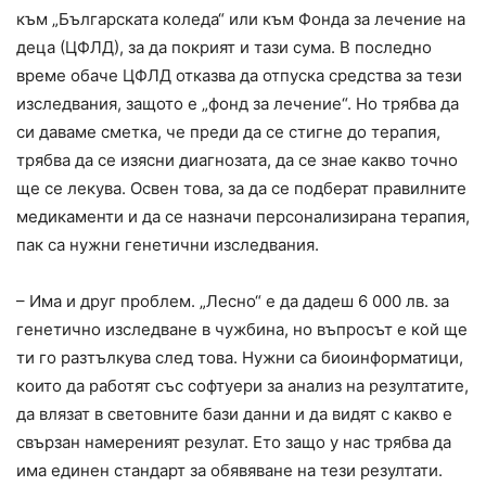
към „Българската коледа“ или към Фонда за лечение на
деца (ЦФЛД), за да покрият и тази сума. В последно
време обаче ЦФЛД отказва да отпуска средства за тези
изследвания, защото е „фонд за лечение“. Но трябва да
си даваме сметка, че преди да се стигне до терапия,
трябва да се изясни диагнозата, да се знае какво точно
ще се лекува. Освен това, за да се подберат правилните
медикаменти и да се назначи персонализирана терапия,
пак са нужни генетични изследвания.
– Има и друг проблем. „Лесно“ е да дадеш 6 000 лв. за
генетично изследване в чужбина, но въпросът е кой ще
ти го разтълкува след това. Нужни са биоинформатици,
които да работят със софтуери за анализ на резултатите,
да влязат в световните бази данни и да видят с какво е
свързан намереният резулат. Ето защо у нас трябва да
има единен стандарт за обявяване на тези резултати.