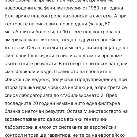
новородените за фенилкетонурия от 1980-та година
България е под контрола на японската система. А при
тестовете на рисковите новородени (за над 50
метаболитни болести) от 10 г. сме под контрола на
американската система, заедно с други европейски
държави. Сега на всеки три месеца ни изпращат десет
филтърни бланки, които ние изследваме и връщаме
съответните резултати. В отговор те ни посочват дали
сме сбъркали и къде. Правилото на японците е,
сбъркаш ли веднъж, получаваш предупреждение, при
втора грешка идва човек за инспекция, а при трета се
спира лабораторията до стабилизирането й. През
последните 20 години нямаме нито една филтърна
бланка с неточен резултат. Остава Министерството на
здравеопазването да вкара всички генетични
лаборатории в някоя от системите за европейски
контрол и това ще гарантира, че те са на европейско