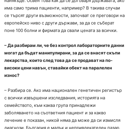
нанякъде. Освен това как да се договаря държавата, ако
има само трима пациенти, например? В такива случаи
се търсят други възможности, започват се преговори на
европейско ниво с други държави, за да се съберат
поне 100 болни и фирмата да свали цената за всички.
– Да разбирам ли, че без контрол лабораторните данни
могат да бъдат манипулирани, за да се внасят скъпи
лекарства, които след това да се продават на по-
високи цени навън, ставайки обект на паралелен
износ?
– Разбира се. Ако има национален генетичен регистър
с всички извършени изследвания, историята на
семейството, към каква група принадлежи
заболяването на съответния пациент и за какво
лечение е показан, никой няма да може да си измисля
диагнози. България е малък и непривлекателен пазар,