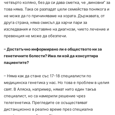
четвърто коляно, без да си дава сметка, че „виновни“ за
това няма. Така се разпадат цели семейства понякога и
не може да го причиняваме на хората. Държавата, от
друга страна, няма смисъл да харчи пари за
изследвания и поставяне на диагнози, чието лечение и
превенция не може да обезпечи.
– Достатъчно информирано ли е обществото ни за
генетичните болести? Има ли кой да консултира
пациентите?
– Няма как да стане със 17-18 специалисти по
медицинска генетика у нас. Но това е проблем в целия
свят. В Аляска, например, нямат нито един такъв
специалист, но са намерили решение чрез
телегенетика. Прегледите се осъществяват
дистанционно в реално време през специална