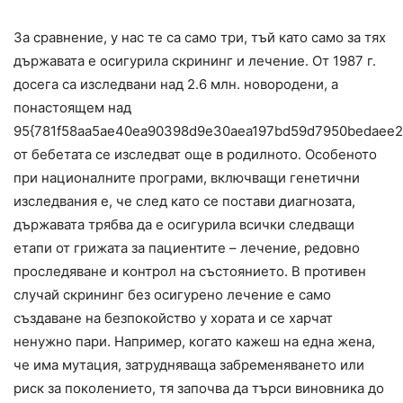
За сравнение, у нас те са само три, тъй като само за тях
държавата е осигурила скрининг и лечение. От 1987 г.
досега са изследвани над 2.6 млн. новородени, а
понастоящем над
95{781f58aa5ae40ea90398d9e30aea197bd59d7950bedaee2
от бебетата се изследват още в родилното. Особеното
при националните програми, включващи генетични
изследвания е, че след като се постави диагнозата,
държавата трябва да е осигурила всички следващи
етапи от грижата за пациентите – лечение, редовно
проследяване и контрол на състоянието. В противен
случай скрининг без осигурено лечение е само
създаване на безпокойство у хората и се харчат
ненужно пари. Например, когато кажеш на една жена,
че има мутация, затрудняваща забременяването или
риск за поколението, тя започва да търси виновника до