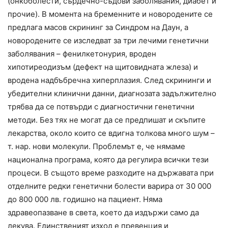
(онкоболести, сърдечно-съдови заболявания, диабет и
прочие). В момента на бременните и новородените се
предлага масов скрининг за Синдром на Даун, а
новородените се изследват за три лечими генетични
заболявания – фенилкетонурия, вроден
хипотиреодизъм (дефект на щитовидната жлеза) и
вродена надбъбречна хиперплазия. След скрининги и
убедителни клинични данни, диагнозата задължително
трябва да се потвърди с диагностични генетични
методи. Без тях не могат да се предпишат и скъпите
лекарства, около които се вдигна толкова много шум –
т. нар. нови молекули. Проблемът е, че нямаме
национална програма, която да регулира всички тези
процеси. В същото време разходите на държавата при
отделните редки генетични болести варира от 30 000
до 800 000 лв. годишно на пациент. Няма
здравеопазване в света, което да издържи само да
лекува. Единственият изход е превенция и