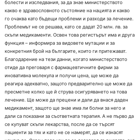
болести и изследвания, за да знае министерството
какво е здравословното състояние на нацията и какво
го очаква като бъдещи проблеми и разходи за лечение.
Проблемът не се решава, като се дадат 20 млн. лв. за
скъпи медикаменти. Освен това регистърът има и друга
функция – информира за видовете мутации и за
конкретния брой на българите, които ги притежават.
Благодарение на тези данни, когато министерството
отиде да преговаря с фармацевтичните фирми за
иновативна молекула и получи цена, ще може да
реагира адекватно, защото предварително ще може да
пресметне колко ще й струва осигуряването на това
лечение. Ще може да прецени и дали да внася даден
медикамент, защото ще знае има ли болни за него и
дали са показани за съответната терапия. А не първо да
се купуват скъпи лекарства, после да се търсят
пациенти за тях и като не се намерят, да се изнасят