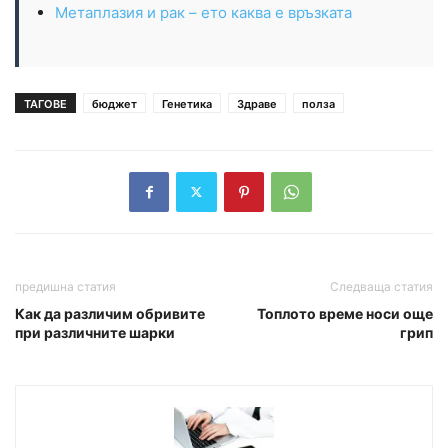
Метаплазия и рак – ето каква е връзката
ТАГОВЕ
бюджет
Генетика
Здраве
полза
предишна статия
Следваща статия
Как да различим обривите
Топлото време носи още
при различните шарки
грип