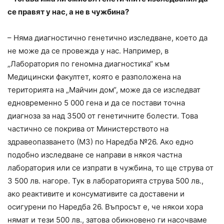
се правят у нас, а не в чужбина?
– Няма диагностично генетично изследване, което да
не може да се провежда у нас. Например, в
„Лаборатория по геномна диагностика“ към
Медицински факултет, която е разположена на
територията на „Майчин дом“, може да се изследват
едновременно 5 000 гена и да се постави точна
диагноза за над 3500 от генетичните болести. Това
частично се покрива от Министерството на
здравеопазването (МЗ) по Наредба №26. Ако едно
подобно изследване се направи в някоя частна
лаборатория или се изпрати в чужбина, то ще струва от
3 500 лв. нагоре. Тук в лабораторията струва 500 лв.,
ако реактивите и консумативите са доставени и
осигурени по Наредба 26. Въпросът е, че някои хора
нямат и тези 500 лв., затова обикновено ги насочваме