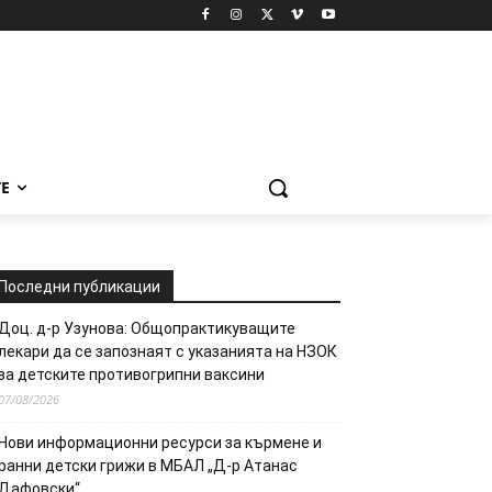
Е
Последни публикации
Доц. д-р Узунова: Общопрактикуващите
лекари да се запознаят с указанията на НЗОК
за детските противогрипни ваксини
07/08/2026
Нови информационни ресурси за кърмене и
ранни детски грижи в МБАЛ „Д-р Атанас
Дафовски“