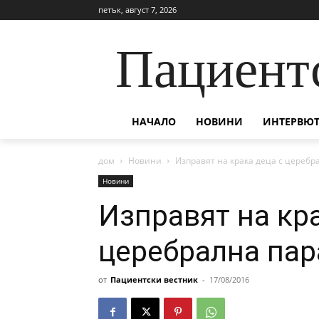
петък, август 7, 2026
Пациент
НАЧАЛО
НОВИНИ
ИНТЕРВЮТ
дом
Новини
Изправят на крака деца с церебр
Новини
Изправят на кра
церебрална пар
от
Пациентски вестник
-
17/08/2016