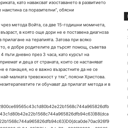
иката, като наваксват изоставането в развитието
 наистина са поразителни”, обясни
 чрез метода Войта, са две 15-годишни момичета,
възраст, в която още дори не е поставена диагноза
 прилагане на терапията. Затова при всяко
то, е добре родителите да търсят помощ, съветва
4 пъти дневно през 3 часа, като курсът на
приемат и деца от страната, които се настаняват
не е панацея, но е важно възрастните да не се
 най-малката тревожност у тях“, поясни Христова.
незитерапевтите ги обучават да прилагат метода и в
6f92800ce69565c43c1d80b42e22b1568c744a965826dfb
c43c1d80b42e22b1568c744a965826dfb94c63}B8{dca
22b1568c744a965826dfb94c63}D0{dca0de70ac926f9