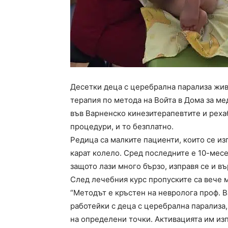
Десетки деца с церебрална парализа жив
терапия по метода на Войта в Дома за ме
във Варненско кинезитерапевтите и реха
процедури, и то безплатно.
Редица са малките пациенти, които се из
карат колело. Сред последните е 10-месе
защото лази много бързо, изправя се и в
След лечебния курс пропуските са вече 
“Методът е кръстен на невролога проф. В
работейки с деца с церебрална парализа,
на определени точки. Активацията им из