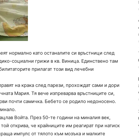
еят нормално като останалите си връстници след
дико-социални грижи в кв. Виница. Единствено там
билитаторите прилагат този вид лечебни
правят на крака след парези, прохождат сами и дори
чната Мария. Тя вече изпреварва връстниците си,
ърви почти самичка. Бебето се родило недоносено.
минало.
ацлав Войта. През 50-те години на миналия век,
 той открива, че крайниците им реагират при натиск
праща импулс от тялото към мозъка и малките