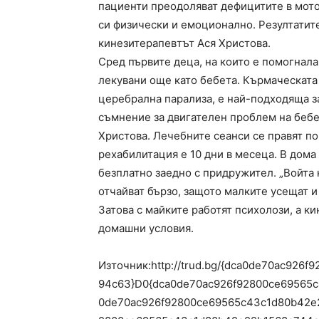
пациенти преодоляват дефицитите в мотор
си физически и емоционално. Резултатите
кинезитерапевтът Ася Христова.
Сред първите деца, на които е помогнала
лекувани още като бебета. Кърмаческата 
церебрална парализа, е най-подходяща за
съмнение за двигателен проблем на бебе
Христова. Лечебните сеанси се правят по 
рехабилитация е 10 дни в месеца. В дома 
безплатно заедно с придружител. „Войта 
отчайват бързо, защото малките усещат и
Затова с майките работят психолози, а ки
домашни условия.
Източник:http://trud.bg/{dca0de70ac92
94c63}D0{dca0de70ac926f92800ce69565
0de70ac926f92800ce69565c43c1d80b42e