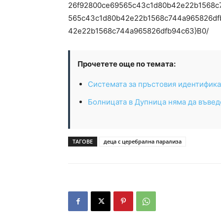
26f92800ce69565c43c1d80b42e22b1568c
565c43c1d80b42e22b1568c744a965826df
42e22b1568c744a965826dfb94c63}B0/
Прочетете още по темата:
Системата за пръстовия идентификат
Болницата в Дупница няма да въве
ТАГОВЕ
деца с церебрална парализа