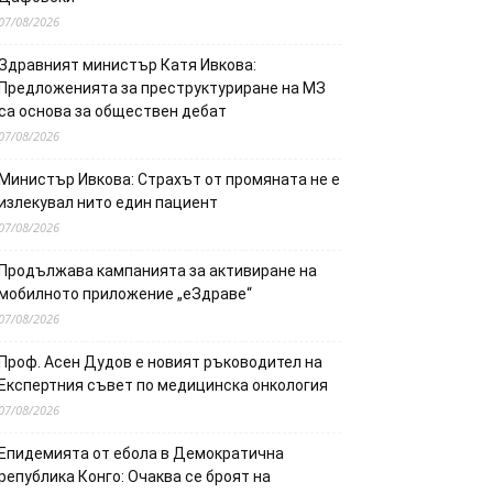
07/08/2026
Здравният министър Катя Ивкова:
Предложенията за преструктуриране на МЗ
са основа за обществен дебат
07/08/2026
Министър Ивкова: Страхът от промяната не е
излекувал нито един пациент
07/08/2026
Продължава кампанията за активиране на
мобилното приложение „еЗдраве“
07/08/2026
Проф. Асен Дудов е новият ръководител на
Експертния съвет по медицинска онкология
07/08/2026
Епидемията от ебола в Демократична
република Конго: Очаква се броят на