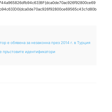
744a965826dfb94c63}BF{dca0de70ac926f92800ce69
b94c63}D0{dca0de70ac926f92800ce69565c43c1d80b
ор е обявена за незаконна през 2014 г. в Турция
де пръстовите идентификатори