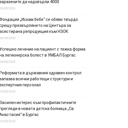
заразените да надхвърли 4000
06/08/2026
Фондация „Искам бебе“ се обяви твърдо
срещу прехвърлянето на Центъра за
асистирана репродукция към НЗОК
06/08/2026
Успешно лечение на пациент с тежка форма
на легионерска болест в УМБАЛ Бургас
06/08/2026
Реформата в държавния здравен контрол
запазва всички работещи структури и
експертния персонал
05/08/2026
Засилен интерес към профилактичните
прегледи в новата детска болница „Св.
Анастасия“ в Бургас
05/08/2026