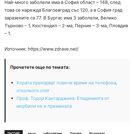
Най-много заболели има в София област – 148, след
това се нарежда Благоевград със 120, а в София град
заразените са 77. В Бургас има 3 заболели, Велико
Търново – 1, Кюстендил – 2-ма, Перник – 3-ма, Пловдив
– 1.
Източник: https://www.zdrave.net/
Прочетете още по темата:
Хората прекарват повече време на телефона,
отколкото спят
Проф. Тодор Кантарджиев: Епидемията от
морбили не е преминала
ТАГОВЕ
деца
заболяване
Здраве
Издирват