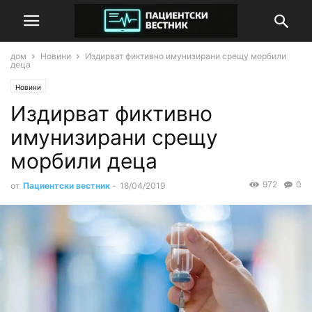
дом
Новини
Издирват фиктивно имунизирани срещу морбили
деца
Новини
Издирват фиктивно
имунизирани срещу
морбили деца
972
0
от
Пациентски вестник
-
18/04/2019