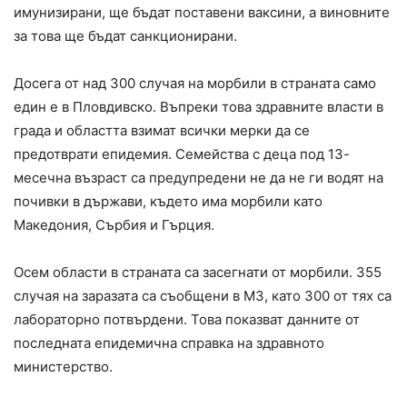
имунизирани, ще бъдат поставени ваксини, а виновните
за това ще бъдат санкционирани.
Досега от над 300 случая на морбили в страната само
един е в Пловдивско. Въпреки това здравните власти в
града и областта взимат всички мерки да се
предотврати епидемия. Семейства с деца под 13-
месечна възраст са предупредени не да не ги водят на
почивки в държави, където има морбили като
Македония, Сърбия и Гърция.
Осем области в страната са засегнати от морбили. 355
случая на заразата са съобщени в МЗ, като 300 от тях са
лабораторно потвърдени. Това показват данните от
последната епидемична справка на здравното
министерство.