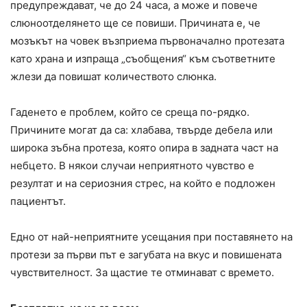
предупреждават, че до 24 часа, а може и повече
слюноотделянето ще се повиши. Причината е, че
мозъкът на човек възприема първоначално протезата
като храна и изпраща „съобщения“ към съответните
жлези да повишат количеството слюнка.
Гаденето е проблем, който се среща по-рядко.
Причините могат да са: хлабава, твърде дебела или
широка зъбна протеза, която опира в задната част на
небцето. В някои случаи неприятното чувство е
резултат и на сериозния стрес, на който е подложен
пациентът.
Едно от най-неприятните усещания при поставянето на
протези за първи път е загубата на вкус и повишената
чувствителност. За щастие те отминават с времето.