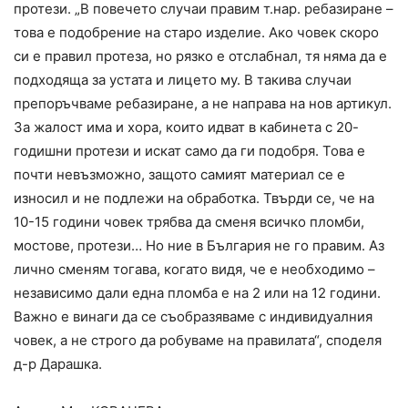
протези. „В повечето случаи правим т.нар. ребазиране –
това е подобрение на старо изделие. Ако човек скоро
си е правил протеза, но рязко е отслабнал, тя няма да е
подходяща за устата и лицето му. В такива случаи
препоръчваме ребазиране, а не направа на нов артикул.
За жалост има и хора, които идват в кабинета с 20-
годишни протези и искат само да ги подобря. Това е
почти невъзможно, защото самият материал се е
износил и не подлежи на обработка. Твърди се, че на
10-15 години човек трябва да сменя всичко пломби,
мостове, протези… Но ние в България не го правим. Аз
лично сменям тогава, когато видя, че е необходимо –
независимо дали една пломба е на 2 или на 12 години.
Важно е винаги да се съобразяваме с индивидуалния
човек, а не строго да робуваме на правилата“, споделя
д-р Дарашка.