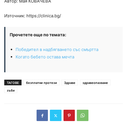
Автор: Мая
КОВАЧЕВА
Източник: https://clinica.bg/
Прочетете още по темата:
Победител в надбягването със смъртта
Когато бебето остава мечта
ТАГОВЕ
безплатни протези
Здраве
здравеопазване
зъби