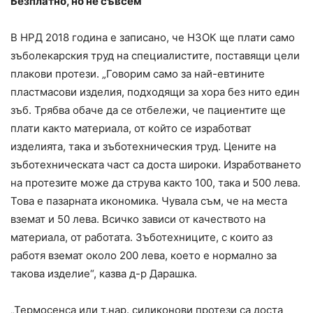
Безплатно, но не съвсем
В НРД 2018 година е записано, че НЗОК ще плати само
зъболекарския труд на специалистите, поставящи цели
плакови протези. „Говорим само за най-евтините
пластмасови изделия, подходящи за хора без нито един
зъб. Трябва обаче да се отбележи, че пациентите ще
плати както материала, от който се изработват
изделията, така и зъботехническия труд. Цените на
зъботехническата част са доста широки. Изработването
на протезите може да струва както 100, така и 500 лева.
Това е пазарната икономика. Чувала съм, че на места
вземат и 50 лева. Всичко зависи от качеството на
материала, от работата. Зъботехниците, с които аз
работя вземат около 200 лева, което е нормално за
такова изделие“, казва д-р Дарашка.
„Термосенса или т.нар. силиконови протези са доста