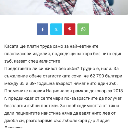
Касата ще плати труда само за най-евтините
пластмасови изделия, подходящи за хора без нито един
зъб, казват специалистите
Представяте ли си живот без зъби? Трудно е, нали. За
съжаление обаче статистиката сочи, че 62 790 българи
между 65 и 69-годишна възраст нямат нито един зъб.
Промените в новия Национален рамков договор за 2018
г. предвиждат от септември по-възрастните да получат
безплатни зъбни протези. За необходимостта от тях и
дали пациентите наистина няма да вадят нито лев от
джоба си, разговаряме със зъболекаря д-р Лидия
Дарашка.