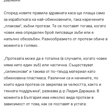
Според новите правила здравната каса ще плаща само
за изработката на най-обикновените, така наречените
„плакови“, зъбни протези. Те се поставят тогава, когато
човек има определен брой липсващи зъби или е
напълно обеззъбен. Разнообразието от протези обаче в
момента е голямо.
„Протезата може да е тотална (в случаите, когато човек
няма нито един зъб) или частична. Съществуват
„силиконови“ и такива от по-твърд материал като
обикновена пластмаса. Различни са и начините, по
които една протеза се закрепва за челюстта, както и
тяхната поддръжка“, разказва д-р Лидия Дарашка. В
момента в България има няколко вида протези в
зависимост от това, как се поставят в устата: