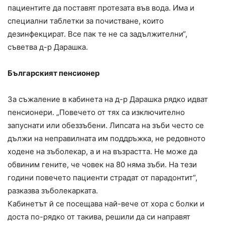
пациентите да поставят протезата във вода. Има и
специални таблетки за почистване, които
дезинфекцират. Все пак те не са задължителни“,
съветва д-р Дарашка.
Българският пенсионер
За съжаление в кабинета на д-р Дарашка рядко идват
пенсионери. „Повечето от тях са изключително
запуснати или обеззъбени. Липсата на зъби често се
дължи на неправилната им поддръжка, не редовното
ходене на зъболекар, а и на възрастта. Не може да
обвиним гените, че човек на 80 няма зъби. На тези
години повечето пациенти страдат от парадонтит“,
разказва зъболекарката.
Кабинетът й се посещава най-вече от хора с болки и
доста по-рядко от такива, решили да си направят