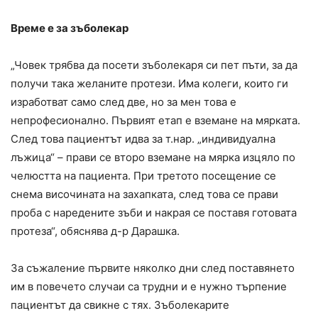
Време е за зъболекар
„Човек трябва да посети зъболекаря си пет пъти, за да
получи така желаните протези. Има колеги, които ги
изработват само след две, но за мен това е
непрофесионално. Първият етап е вземане на мярката.
След това пациентът идва за т.нар. „индивидуална
лъжица“ – прави се второ вземане на мярка изцяло по
челюстта на пациента. При третото посещение се
снема височината на захапката, след това се прави
проба с наредените зъби и накрая се поставя готовата
протеза“, обяснява д-р Дарашка.
За съжаление първите няколко дни след поставянето
им в повечето случаи са трудни и е нужно търпение
пациентът да свикне с тях. Зъболекарите