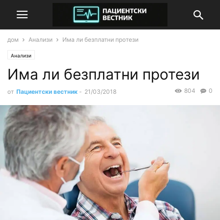
дом
Анализи
Има ли безплатни протези
Анализи
Има ли безплатни протези
804
0
от
Пациентски вестник
-
21/03/2018