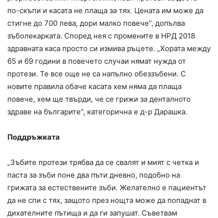
по-скъпи и касата не плаща за тях. Цената им може да
стигне до 700 лева, дори малко повече“, допълва
зъболекарката. Според нея с промените в НРД 2018
здравната каса просто си измива ръцете. „Хората между
65 и 69 години в повечето случаи нямат нужда от
протези. Те все още не са напълно обеззъбени. С
новите правила обаче касата хем няма да плаща
повече, хем ще твърди, че се грижи за денталното
здраве на българите“, категорична е д-р Дарашка.
Поддръжката
„Зъбите протези трябва да се свалят и мият с четка и
паста за зъби поне два пъти дневно, подобно на
грижата за естествените зъби. Желателно е пациентът
да не спи с тях, защото през нощта може да попаднат в
дихателните пътища и да ги запушат. Съветвам