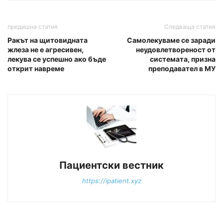
предишна статия
Следваща статия
Ракът на щитовидната
Самолекуваме се заради
жлеза не е агресивен,
неудовлетвореност от
лекува се успешно ако бъде
системата, призна
открит навреме
преподавател в МУ
Пациентски вестник
https://ipatient.xyz