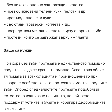
– без никакви опорно задържащи средства
– чрез обикновени телени куки, пелоти и др.
– чрез моделно лети куки
– със стави, траверси, копчета и др.
– посредством метални кепета върху опорните зъби
– протези, които се задържат върху импланти
Защо са нужни
При хора без зъби протезата е единственото помощно
средство, за да се хранят нормално. Освен това обаче
тя помага за артикулацията и произношението при
говорене особено, когато протезата замества предните
зъби. Според специалистите протезите подобряват
естествено излъчване на лицето, но най-вече
поддържат устните и бузите и коригира деформациите
в мимиките.