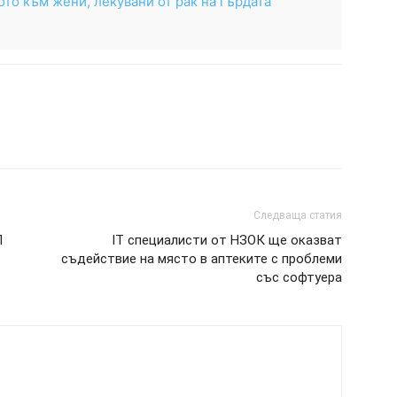
ото към жени, лекувани от рак на гърдата
Следваща статия
П
IT специалисти от НЗОК ще оказват
съдействие на място в аптеките с проблеми
със софтуера