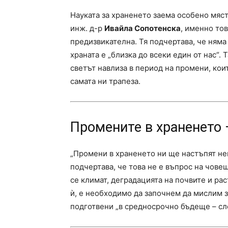
Науката за храненето заема особено мяст
инж. д-р
Ивайла Сопотенска
, именно то
предизвикателна. Тя подчертава, че няма
храната е „близка до всеки един от нас“.
светът навлиза в период на промени, коит
самата ни трапеза.
Промените в храненето 
„Промени в храненето ни ще настъпят неи
подчертава, че това не е въпрос на чов
се климат, деградацията на почвите и ра
ѝ, е необходимо да започнем да мислим 
подготвени „в средносрочно бъдеще – сле