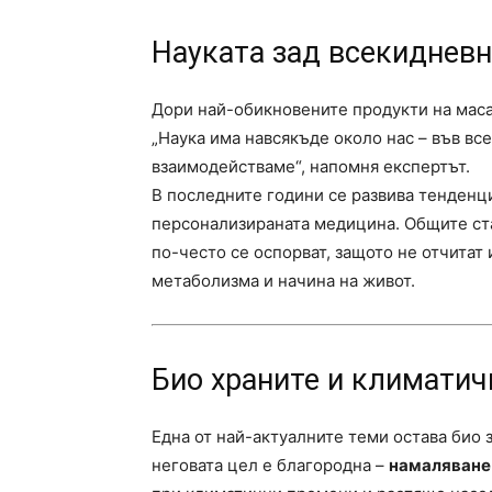
Науката зад всекидневн
Дори най-обикновените продукти на маса
„Наука има навсякъде около нас – във все
взаимодействаме“, напомня експертът.
В последните години се развива тенденц
персонализираната медицина. Общите ста
по-често се оспорват, защото не отчитат
метаболизма и начина на живот.
Био храните и климатич
Една от най-актуалните теми остава био 
неговата цел е благородна –
намаляване