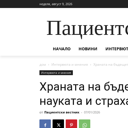
неделя, август 9, 2026
Пациент
НАЧАЛО
НОВИНИ
ИНТЕРВЮТ
дом
Интервюта и мнения
Храната на бъдещет
Интервюта и мнения
Храната на бъ
науката и страх
от
Пациентски вестник
-
07/01/2026