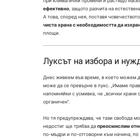
при климатични промени и растящо насе
ефективно
, защото разчита на естествен
А това, според нея, поставя човечествот
чиста храна с необходимостта да изхра
площи.
Луксът на избора и нуж
Днес живеем във време, в което можем д
може да се превърне в лукс. „Имаме право
напомняйки с усмивка, че „всички храни 
органичен“.
Но тя предупреждава, че тази свобода м
недостиг ще трябва да
преосмислим отн
по-мъдри и по-отговорни към начина, по