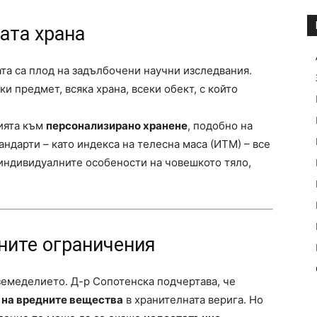
ата храна
та са плод на задълбочени научни изследвания.
ки предмет, всяка храна, всеки обект, с който
ията към
персонализирано хранене
, подобно на
ндарти – като индекса на телесна маса (ИТМ) – все
 индивидуалните особености на човешкото тяло,
ните ограничения
земеделието. Д-р Сопотенска подчертава, че
 на вредните вещества
в хранителната верига. Но