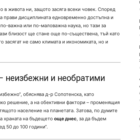
о в живота ни, защото засяга всеки човек. Според
ва прави дисциплината едновременно достъпна и
 по-важна или по-маловажна наука, но тази за
 Тази близост ще стане още по-съществена, тъй като
о засягат не само климата и икономиката, но и
– неизбежни и необратими
збежно“, обяснява д-р Сопотенска, като
ешко решение, а на обективни фактори – променящия
стящото население на планетата. Затова, по думите
за храната на бъдещето
още днес
, за да бъдем
д 50 до 100 години“.