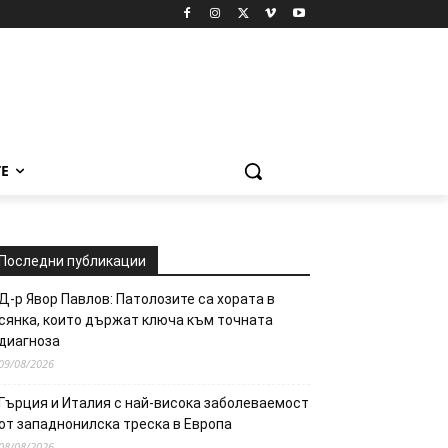
Е
Последни публикации
Д-р Явор Павлов: Патолозите са хората в
сянка, които държат ключа към точната
диагноза
09/08/2026
Гърция и Италия с най-висока заболеваемост
от западнонилска треска в Европа
08/08/2026