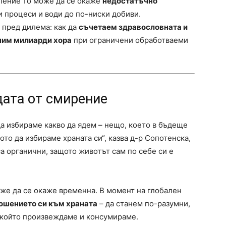
ление то може да се окаже
недостатъчно
и процеси и води до по-ниски добиви.
о пред дилема: как да
съчетаем здравословната и
ним милиарди хора
при ограничени обработваеми
дата от смирение
а избираме какво да ядем – нещо, което в бъдеще
то да избираме храната си“, казва д-р Сопотенска,
са органични, защото животът сам по себе си е
оже да се окаже временна. В момент на глобален
ошението си към храната
– да станем по-разумни,
 който произвеждаме и консумираме.