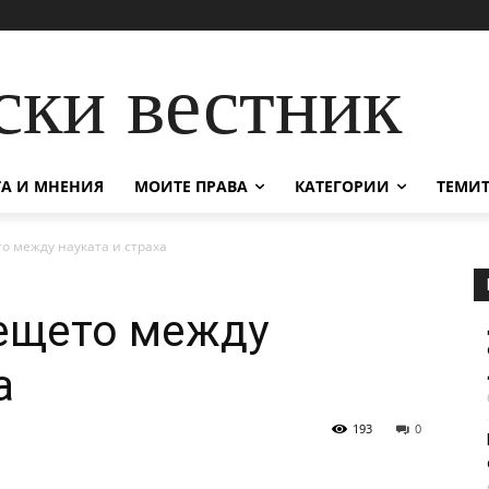
ски вестник
А И МНЕНИЯ
МОИТЕ ПРАВА
КАТЕГОРИИ
ТЕМИТ
о между науката и страха
дещето между
а
193
0