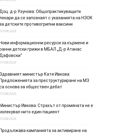
Доц. д-р Узунова: Общопрактикуващите
лекари да се запознаят с указанията на НЗОК
за детските противогрипни ваксини
07/08/2026
Нови информационни ресурси за кърмене и
ранни детски грижи в МБАЛ „Д-р Атанас
Дафовски“
07/08/2026
Здравният министър Катя Ивкова:
Предложенията за преструктуриране на МЗ
са основа за обществен дебат
07/08/2026
Министър Ивкова: Страхът от промяната не е
излекувал нито един пациент
07/08/2026
Продължава кампанията за активиране на