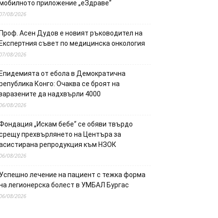
мобилното приложение „еЗдраве“
07/08/2026
Проф. Асен Дудов е новият ръководител на
Експертния съвет по медицинска онкология
07/08/2026
Епидемията от ебола в Демократична
република Конго: Очаква се броят на
заразените да надхвърли 4000
06/08/2026
Фондация „Искам бебе“ се обяви твърдо
срещу прехвърлянето на Центъра за
асистирана репродукция към НЗОК
06/08/2026
Успешно лечение на пациент с тежка форма
на легионерска болест в УМБАЛ Бургас
06/08/2026