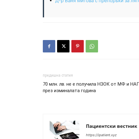
Д-р Ваня Митова с препоръки за лят
предишна статия
70 млн. лв. не е получила НЗОК от МФ и НА
през изминалата година
Пациентски вестник
https://ipatient.xyz