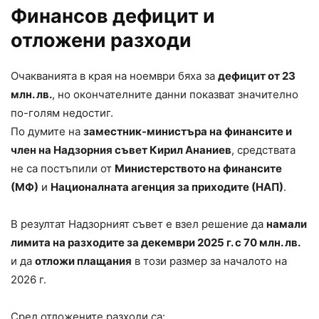
Финансов дефицит и
отложени разходи
Очакванията в края на ноември бяха за
дефицит от 23
млн. лв.
, но окончателните данни показват значително
по-голям недостиг.
По думите на
заместник-министъра на финансите и
член на Надзорния съвет Кирил Ананиев
, средствата
не са постъпили от
Министерството на финансите
(МФ)
и
Националната агенция за приходите (НАП)
.
В резултат Надзорният съвет е взел решение да
намали
лимита на разходите за декември 2025 г. с 70 млн. лв.
и да
отложи плащания
в този размер за началото на
2026 г.
Сред отложените разходи са: