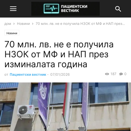
дом
Новини
70 млн. лв. не е получила НЗОК от МФ и НАП през...
Новини
70 млн. лв. не е получила
НЗОК от МФ и НАП през
изминалата година
187
0
от
Пациентски вестник
-
07/01/2026