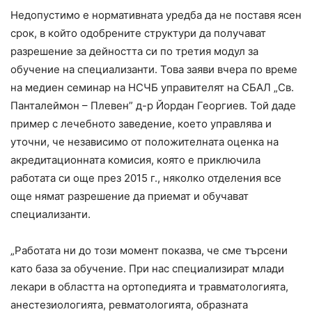
Недопустимо е нормативната уредба да не поставя ясен
срок, в който одобрените структури да получават
разрешение за дейността си по третия модул за
обучение на специализанти. Това заяви вчера по време
на медиен семинар на НСЧБ управителят на СБАЛ „Св.
Панталеймон – Плевен” д-р Йордан Георгиев. Той даде
пример с лечебното заведение, което управлява и
уточни, че независимо от положителната оценка на
акредитационната комисия, която е приключила
работата си още през 2015 г., няколко отделения все
още нямат разрешение да приемат и обучават
специализанти.
„Работата ни до този момент показва, че сме търсени
като база за обучение. При нас специализират млади
лекари в областта на ортопедията и травматологията,
анестезиологията, ревматологията, образната