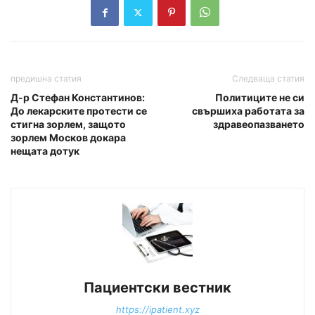
предишна статия
Следваща статия
Д-р Стефан Константинов:
Политиците не си
До лекарските протести се
свършиха работата за
стигна зорлем, защото
здравеопазването
зорлем Москов докара
нещата дотук
Пациентски вестник
https://ipatient.xyz