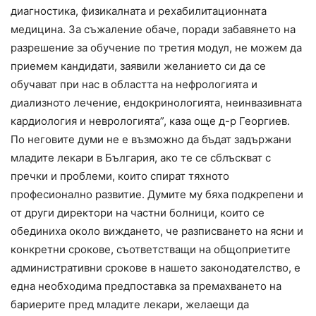
диагностика, физикалната и рехабилитационната
медицина. За съжаление обаче, поради забавянето на
разрешение за обучение по третия модул, не можем да
приемем кандидати, заявили желанието си да се
обучават при нас в областта на нефрологията и
диализното лечение, ендокринологията, неинвазивната
кардиология и неврологията”, каза още д-р Георгиев.
По неговите думи не е възможно да бъдат задържани
младите лекари в България, ако те се сблъскват с
пречки и проблеми, които спират тяхното
професионално развитие. Думите му бяха подкрепени и
от други директори на частни болници, които се
обединиха около виждането, че разписването на ясни и
конкретни срокове, съответстващи на общоприетите
административни срокове в нашето законодателство, е
една необходима предпоставка за премахването на
бариерите пред младите лекари, желаещи да