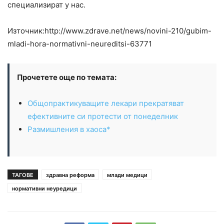
специализират у нас.
Източник:http://www.zdrave.net/news/novini-210/gubim-
mladi-hora-normativni-neureditsi-63771
Прочетете още по темата:
Общопрактикуващите лекари прекратяват
ефективните си протести от понеделник
Размишления в хаоса*
ТАГОВЕ
здравна реформа
млади медици
нормативни неуредици