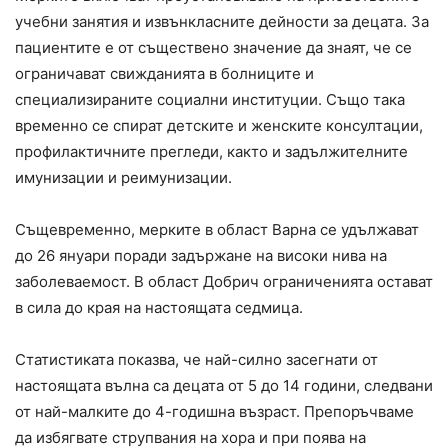
учебни занятия и извънкласните дейности за децата. За
пациентите е от съществено значение да знаят, че се
ограничават свижданията в болниците и
специализираните социални институции. Също така
временно се спират детските и женските консултации,
профилактичните прегледи, както и задължителните
имунизации и реимунизации.
Същевременно, мерките в област Варна се удължават
до 26 януари поради задържане на високи нива на
заболеваемост. В област Добрич ограниченията остават
в сила до края на настоящата седмица.
Статистиката показва, че най-силно засегнати от
настоящата вълна са децата от 5 до 14 години, следвани
от най-малките до 4-годишна възраст. Препоръчваме
да избягвате струпвания на хора и при поява на