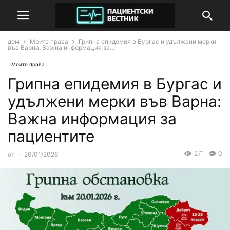
дом
Моите права
Грипна епидемия в Бургас и удължени мерки
във Варна: Важна информация за...
Моите права
Грипна епидемия в Бургас и
удължени мерки във Варна:
Важна информация за
пациентите
271
0
от
-
20/01/2026