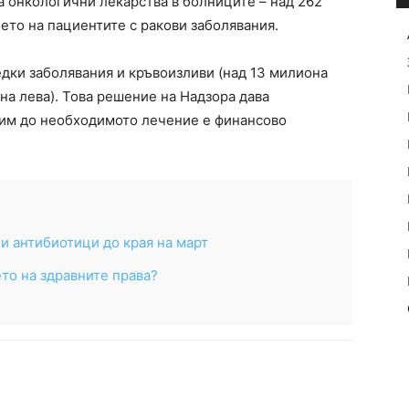
а онкологични лекарства в болниците – над 262
ето на пациентите с ракови заболявания.
едки заболявания и кръвоизливи (над 13 милиона
она лева). Това решение на Надзора дава
 им до необходимото лечение е финансово
и антибиотици до края на март
то на здравните права?