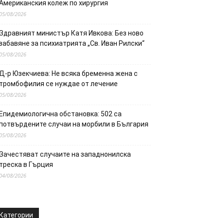
Американския колеж по хирургия
05/08/2026
Здравният министър Катя Ивкова: Без ново
забавяне за психиатрията „Св. Иван Рилски“
05/08/2026
Д-р Юзекчиева: Не всяка бременна жена с
тромбофилия се нуждае от лечение
05/08/2026
Епидемиологична обстановка: 502 са
потвърдените случаи на морбили в България
05/08/2026
Зачестяват случаите на западнонилска
треска в Гърция
04/08/2026
Категории