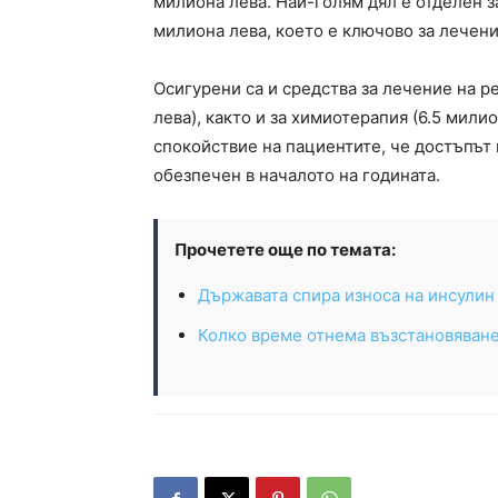
милиона лева. Най-голям дял е отделен з
милиона лева, което е ключово за лечени
Осигурени са и средства за лечение на р
лева), както и за химиотерапия (6.5 мили
спокойствие на пациентите, че достъпът
обезпечен в началото на годината.
Прочетете още по темата:
Държавата спира износа на инсулин 
Колко време отнема възстановяване