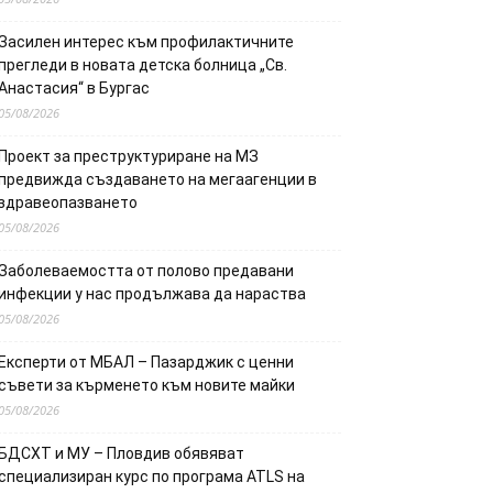
Засилен интерес към профилактичните
прегледи в новата детска болница „Св.
Анастасия“ в Бургас
05/08/2026
Проект за преструктуриране на МЗ
предвижда създаването на мегаагенции в
здравеопазването
05/08/2026
Заболеваемостта от полово предавани
инфекции у нас продължава да нараства
05/08/2026
Експерти от МБАЛ – Пазарджик с ценни
съвети за кърменето към новите майки
05/08/2026
БДСХТ и МУ – Пловдив обявяват
специализиран курс по програма ATLS на