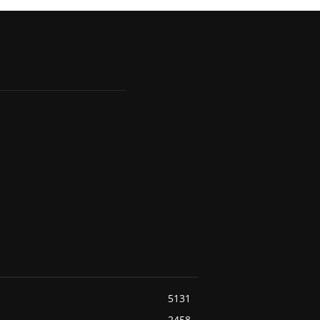
5131
2458