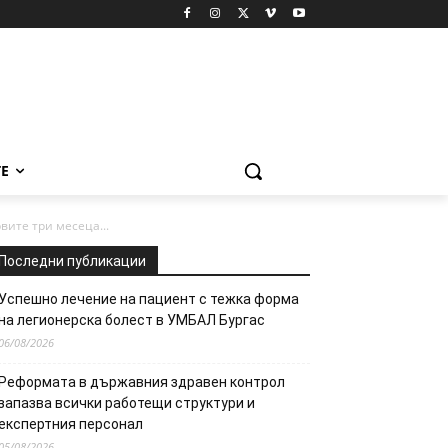
Е
вите три месеца...
Последни публикации
Успешно лечение на пациент с тежка форма
на легионерска болест в УМБАЛ Бургас
06/08/2026
Реформата в държавния здравен контрол
запазва всички работещи структури и
експертния персонал
05/08/2026