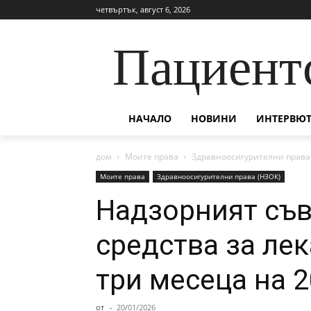
четвъртък, август 6, 2026
Пациент
НАЧАЛО
НОВИНИ
ИНТЕРВЮТ
дом
Моите права
Здравноосигурителни права
Моите права
Здравноосигурителни права (НЗОК)
Надзорният съв
средства за лек
три месеца на 2
от
-
20/01/2026