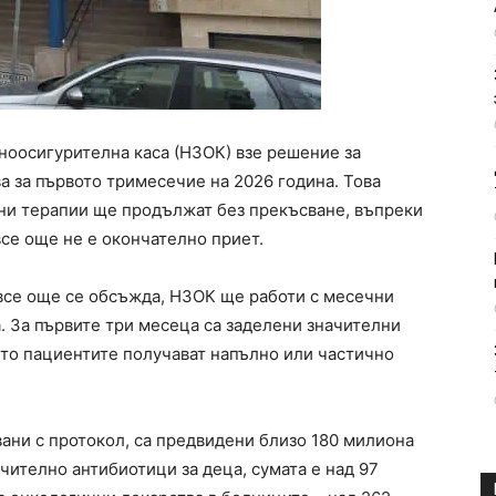
ноосигурителна каса (НЗОК) взе решение за
а за първото тримесечие на 2026 година. Това
ни терапии ще продължат без прекъсване, въпреки
все още не е окончателно приет.
 все още се обсъжда, НЗОК ще работи с месечни
а. За първите три месеца са заделени значителни
ито пациентите получават напълно или частично
вани с протокол, са предвидени близо 180 милиона
чително антибиотици за деца, сумата е над 97