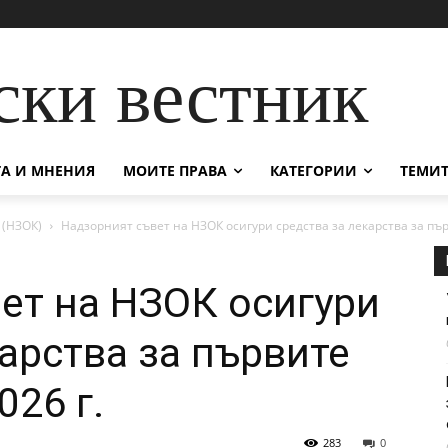
ски вестник
А И МНЕНИЯ
МОИТЕ ПРАВА
КАТЕГОРИИ
ТЕМИТ
 (НЗОК)
Надзорният съвет на НЗОК осигури средства за лекарства за пър
ет на НЗОК осигури
арства за първите
026 г.
283
0