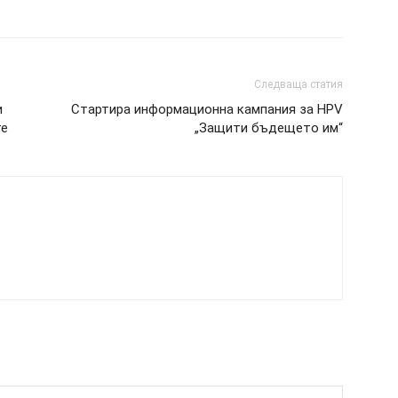
Следваща статия
и
Стартира информационна кампания за HPV
те
„Защити бъдещето им“