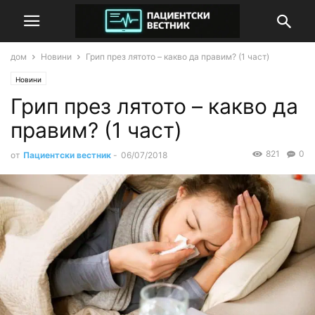
дом
Новини
Грип през лятото – какво да правим? (1 част)
Новини
Грип през лятото – какво да
правим? (1 част)
821
0
от
Пациентски вестник
-
06/07/2018