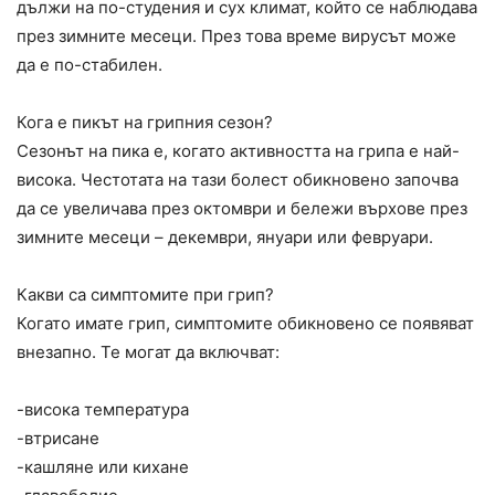
дължи на по-студения и сух климат, който се наблюдава
през зимните месеци. През това време вирусът може
да е по-стабилен.
Кога е пикът на грипния сезон?
Сезонът на пика е, когато активността на грипа е най-
висока. Честотата на тази болест обикновено започва
да се увеличава през октомври и бележи върхове през
зимните месеци – декември, януари или февруари.
Какви са симптомите при грип?
Когато имате грип, симптомите обикновено се появяват
внезапно. Те могат да включват:
-висока температура
-втрисане
-кашляне или кихане