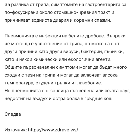
За разлика от грипа, симптомите на гастроентерита са
по-фокусирани около стомашно-чревния тракт и
причиняват водниста диария и коремни спазми.
Пневмонията е инфекция на белите дробове. Въпреки
че може да е усложнение от грипа, но може са е от
други причини като други вируси, бактерии, гъбички,
като и някои химически или екологични агенти.
Общите първоначални симптоми могат да бъдат много
сходни с тези на грипа и могат да включват висока
температура, студени тръпки и главоболие.
Но пневмонията е с кашлица със зелена или жълта слуз,
недостиг на въздух и остра болка в гръдния кош.
Следва
Източник: https://www.zdrave.ws/