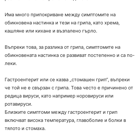
Има много припокриване между симптомите на
обикновена настинка и тези на грипа, като хрема,
кашляне или кихане и възпалено гърло.
Въпреки това, за разлика от грипа, симптомите на
обикновената настинка се развиват постепенно и са по-
леки.
Гастроентерит или се казва „стомашен грип“, въпреки
че той не е свързан с грипа. Това често е причинено от
редица вируси, като например норовируси или
ротавируси.
Близките симптоми между гастроентерит и грип
включват висока температура, главоболие и болки в
тялото и стомаха.