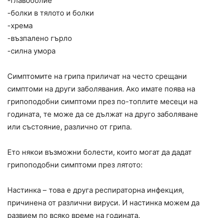
-главоболие
-болки в тялото и болки
-хрема
-възпалено гърло
-силна умора
Симптомите на грипа приличат на често срещани
симптоми на други заболявания. Ако имате поява на
грипоподобни симптоми през по-топлите месеци на
годината, те може да се дължат на друго заболяване
или състояние, различно от грипа.
Ето някои възможни болести, които могат да дадат
грипоподобни симптоми през лятото:
Настинка – това е друга респираторна инфекция,
причинена от различни вируси. И настинка можем да
развием по всяко време на годината.