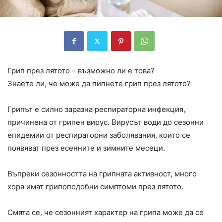
Грип през лятото – възможно ли е това?
Знаете ли, че може да пипнете грип през лятото?
Грипът е силно заразна респираторна инфекция,
причинена от грипен вирус. Вирусът води до сезонни
епидемии от респираторни заболявания, които се
появяват през есенните и зимните месеци.
Въпреки сезонността на грипната активност, много
хора имат грипоподобни симптоми през лятото.
Смята се, че сезонният характер на грипа може да се