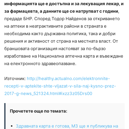
информацията ще е достъпна и за лекуващия лекар, и
за фармацевта, а данните ще се натрупват с години
,
предаде БНР. Според Тодор Найденов за откриването
на аптеки в неатрактивните райони в страната е
необходима както държавна политика, така и добри
решения и активност от страна на местната власт. От
браншовата организация настояват за по-бързо
изработване на Национална аптечна карта и въвеждане
на електронното здравеопазване.
Източник:
http://healthy.actualno.com/elektronnite-
recepti-v-aptekite-shte-vljazat-v-sila-naj-kysno-prez-
2017-g-news_521324.html#ixzz3z05Drs00
Прочетете още по темата:
Здравната карта е готова, МЗ ще я публикува на