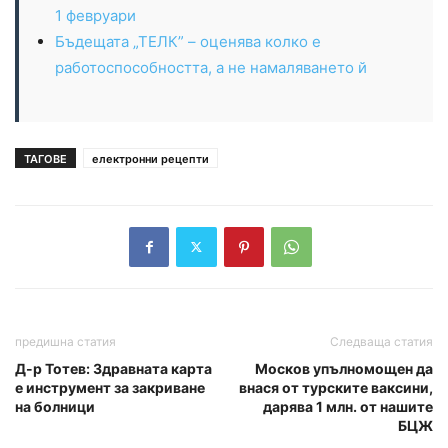
1 февруари
Бъдещата „ТЕЛК” – оценява колко е
работоспособността, а не намаляването й
ТАГОВЕ
електронни рецепти
предишна статия
Следваща статия
Д-р Тотев: Здравната карта
Москов упълномощен да
е инструмент за закриване
внася от турските ваксини,
на болници
дарява 1 млн. от нашите
БЦЖ