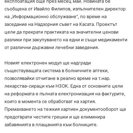
експлоатация още през месец май. Новината бе
съобщена от Ивайло Филипов, изпълнителен директор
на „Информационно обслужване“, по време на
заседание на Надзорния съвет на Касата. Проектът
цели да прекрати практиката на значителни ценови
разлики при закупуването на едни и същи медикаменти
от различни държавни лечебни заведения.
Новият електронен модул ще надгради
съществуващата система в болничните аптеки,
позволявайки отчитане в реално време на т.нар.
лекарства-сираци към НЗОК. Една от основните цели
на реформата е пълната електронизация на фактурите,
които в момента се обработват на хартия.
Премахването на тежкия хартиен документооборот ще
предотврати честите грешки и ще елиминира
забавянията в плащанията към болниците.