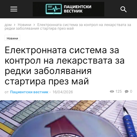
дом
Новини
Електронната система за контрол на лекарствата за
редки заболявания стартира през май
Новини
Електронната система за
контрол на лекарствата за
редки заболявания
стартира през май
125
0
от
Пациентски вестник
-
16/04/2026