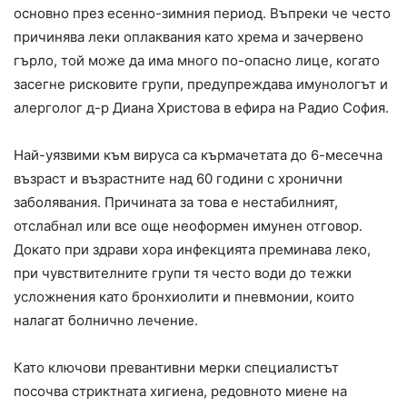
основно през есенно-зимния период. Въпреки че често
причинява леки оплаквания като хрема и зачервено
гърло, той може да има много по-опасно лице, когато
засегне рисковите групи, предупреждава имунологът и
алерголог д-р Диана Христова в ефира на Радио София.
Най-уязвими към вируса са кърмачетата до 6-месечна
възраст и възрастните над 60 години с хронични
заболявания. Причината за това е нестабилният,
отслабнал или все още неоформен имунен отговор.
Докато при здрави хора инфекцията преминава леко,
при чувствителните групи тя често води до тежки
усложнения като бронхиолити и пневмонии, които
налагат болнично лечение.
Като ключови превантивни мерки специалистът
посочва стриктната хигиена, редовното миене на