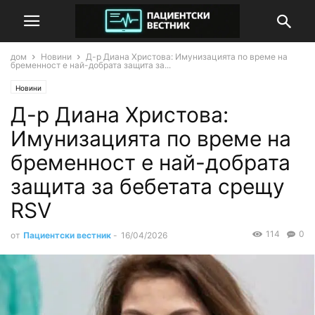
дом
Новини
Д-р Диана Христова: Имунизацията по време на
бременност е най-добрата защита за...
Новини
Д-р Диана Христова:
Имунизацията по време на
бременност е най-добрата
защита за бебетата срещу
RSV
114
0
от
Пациентски вестник
-
16/04/2026