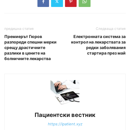
предишна статия
Следваща статия
Премиерът Гюров
Електронната система за
разпореди спешни мерки
контрол на лекарствата за
срещу драстичните
редки заболявания
разлики в цените на
стартира през май
болничните лекарства
Пациентски вестник
https://ipatient.xyz