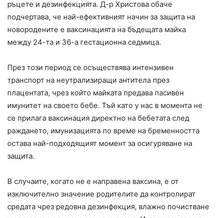
ръцете и дезинфекцията. Д-р Христова обаче
подчертава, че най-ефективният начин за защита на
новородените е ваксинацията на бъдещата майка
между 24-та и 36-а гестационна седмица.
През този период се осъществява интензивен
транспорт на неутрализиращи антитела през
плацентата, чрез който майката предава пасивен
имунитет на своето бебе. Тъй като у нас в момента не
се прилага ваксинация директно на бебетата след
раждането, имунизацията по време на бременността
остава най-подходящият момент за осигуряване на
защита.
В случаите, когато не е направена ваксина, е от
изключително значение родителите да контролират
средата чрез редовна дезинфекция, влажно почистване