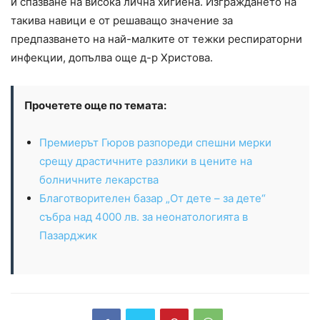
и спазване на висока лична хигиена. Изграждането на
такива навици е от решаващо значение за
предпазването на най-малките от тежки респираторни
инфекции, допълва още д-р Христова.
Прочетете още по темата:
Премиерът Гюров разпореди спешни мерки
срещу драстичните разлики в цените на
болничните лекарства
Благотворителен базар „От дете – за дете“
събра над 4000 лв. за неонатологията в
Пазарджик