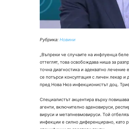
Рубрика:
Новини
„Въпреки че случаите на инфлуенца беле
оттеглят, това освобождава ниша за разп
точна диагностика и адекватно лечение 
се потърси консултация с личен лекар и 
пред Нова Нюз инфекционистът доц. Три
Специалистът акцентира върху повишава
агенти, включително аденовируси, респи
вируси и метапневмовируси. Той отбеляз
инфекции е силно диференцирано, като 