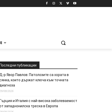
Е
Последни публикации
Д-р Явор Павлов: Патолозите са хората в
сянка, които държат ключа към точната
диагноза
09/08/2026
Гърция и Италия с най-висока заболеваемост
от западнонилска треска в Европа
08/08/2026