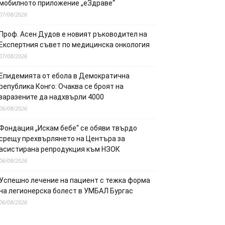
мобилното приложение „еЗдраве“
07/08/2026
Проф. Асен Дудов е новият ръководител на
Експертния съвет по медицинска онкология
07/08/2026
Епидемията от ебола в Демократична
република Конго: Очаква се броят на
заразените да надхвърли 4000
06/08/2026
Фондация „Искам бебе“ се обяви твърдо
срещу прехвърлянето на Центъра за
асистирана репродукция към НЗОК
06/08/2026
Успешно лечение на пациент с тежка форма
на легионерска болест в УМБАЛ Бургас
06/08/2026