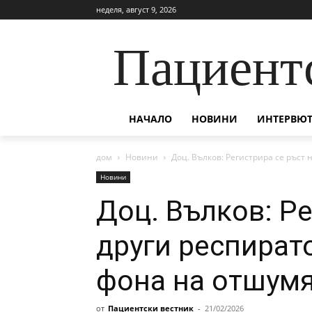
неделя, август 9, 2026
Пациент
НАЧАЛО
НОВИНИ
ИНТЕРВЮТ
дом
Новини
Доц. Вълков: Регистрира се ръст 
Новини
Доц. Вълков: Ре
други респират
фона на отшум
от
Пациентски вестник
-
21/02/2026