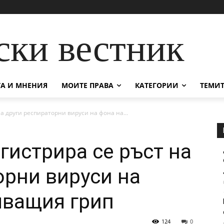
ски вестник
А И МНЕНИЯ
МОИТЕ ПРАВА
КАТЕГОРИИ
ТЕМИТ
на други респираторни вируси на фона на...
гистрира се ръст на
орни вируси на
яващия грип
124
0