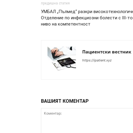
предишна статия
УМБАЛ „Пълмед“ разкри високотехнологич
Отделение по инфекциозни болести с III-то
ниво на компетентност
Пациентски вестник
https://ipatient.xyz
ВАШИЯТ КОМЕНТАР