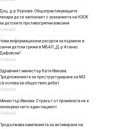
Доц. д-р Узунова: Общопрактикуващите
лекари да се запознаят с указанията на НЗОК
за детските противогрипни ваксини
07/08/2026
Нови информационни ресурси за кърмене и
ранни детски грижи в МБАЛ „Д-р Атанас
Дафовски“
07/08/2026
Здравният министър Катя Ивкова:
Предложенията за преструктуриране на МЗ
са основа за обществен дебат
07/08/2026
Министър Ивкова: Страхът от промяната не е
излекувал нито един пациент
07/08/2026
Продължава кампанията за активиране на