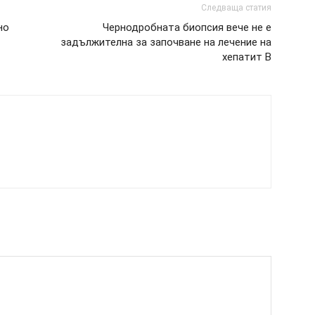
Следваща статия
но
Чернодробната биопсия вече не е
задължителна за започване на лечение на
хепатит В