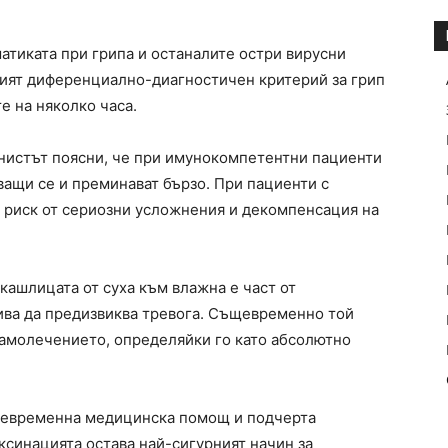
атиката при грипа и останалите остри вирусни
щият диференциално-диагностичен критерий за грип
е на няколко часа.
нистът поясни, че при имунокомпетентни пациенти
ващи се и преминават бързо. При пациенти с
 риск от сериозни усложнения и декомпенсация на
кашлицата от суха към влажна е част от
ива да предизвиква тревога. Същевременно той
амолечението, определяйки го като абсолютно
воевременна медицинска помощ и подчерта
ксинацията остава най-сигурният начин за