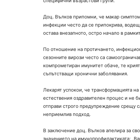
специфични възрастови групи.
Доц. Вълков припомни, че макар симптом
инфекции често да се припокрива, воде
остава внезапното, остро начало в рамкит
По отношение на протичането, инфекцио
сезонните вирози често са самоогранича
компрометиран имунитет обаче, те крият
съпътстващи хронични заболявания.
Лекарят успокои, че трансформацията на 
естествения оздравителен процес и не б
отправи строго предупреждение срещу с
неприемлив подход.
В заключение доц. Вълков апелира за с
значението на имунопрофилактиката: „Ва