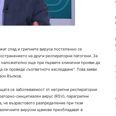
жат спад и грипните вируси постепенно се
ространението на други респираторни патогени. За
е наложително още при първите клинични прояви да
да се проведе съответното изследване“. Това заяви
фон Вълков.
щата се заболеваемост от негрипни респираторни
раторно-синцитиален вирус (RSV), парагрипни
а, че възрастовото разпределение при тези
различните вирусни щамове преобладават в