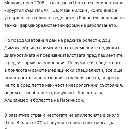
Минкин, през 2006 г. тя създава Център за епилептична
хирургия към УМБАЛ „Св. Иван Рилски“, който днес е
утвърден като един от водещите в Европа за лечение на
тежки, фармакорезистентни форми на заболяването.
По повод Световния ден на редките болести, доц.
Димова обръща внимание на съвременните подходи в
диагностиката и предизвикателствата пред пациентите
с редки форми на епилепсия. По думите ѝ, обществото,
а понякога и самите медицински специалисти, все още
нямат достатъчно познания за заболяването, въпреки
че то е сред петте най-чести неврологични състояния,
редом с главоболието, инсултите, болестта на
Алцхаймер и болестта на Паркинсон.
В развитите страни честотата на епилепсията е около
0.5%. В близо 70% от случаите пристъпите могат да