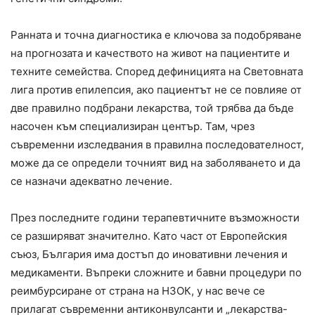
Ранната и точна диагностика е ключова за подобряване
на прогнозата и качеството на живот на пациентите и
техните семейства. Според дефиницията на Световната
лига против епилепсия, ако пациентът не се повлияе от
две правилно подбрани лекарства, той трябва да бъде
насочен към специализиран център. Там, чрез
съвременни изследвания в правилна последователност,
може да се определи точният вид на заболяването и да
се назначи адекватно лечение.
През последните години терапевтичните възможности
се разширяват значително. Като част от Европейския
съюз, България има достъп до иновативни лечения и
медикаменти. Въпреки сложните и бавни процедури по
реимбурсиране от страна на НЗОК, у нас вече се
прилагат съвременни антиконвулсанти и „лекарства-