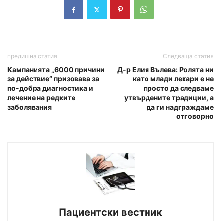
предишна статия
Следваща статия
Кампанията „6000 причини
Д-р Елия Вълева: Ролята ни
за действие“ призовава за
като млади лекари е не
по-добра диагностика и
просто да следваме
лечение на редките
утвърдените традиции, а
заболявания
да ги надграждаме
отговорно
Пациентски вестник