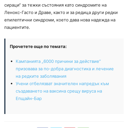
сираци“ за тежки състояния като синдромите на
Ленокс-Гасто и Драве, както и за редица други редки
епилептични синдроми, което дава нова надежда на
пациентите.
Прочетете още по темата:
Кампанията „6000 причини за действие“
призовава за по-добра диагностика и лечение
на редките заболявания
Учени отбелязват значителен напредък към
създаването на ваксина срещу вируса на
Епщайн-Бар