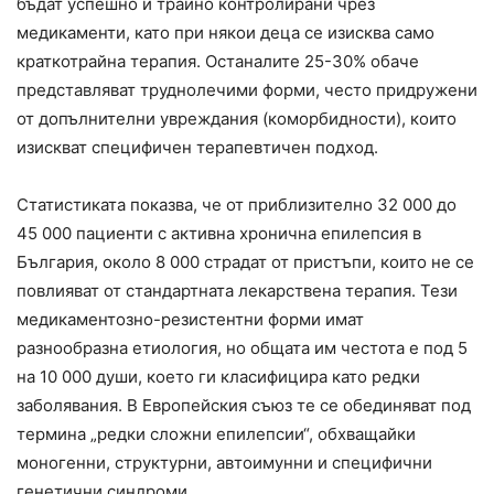
бъдат успешно и трайно контролирани чрез
медикаменти, като при някои деца се изисква само
краткотрайна терапия. Останалите 25-30% обаче
представляват труднолечими форми, често придружени
от допълнителни увреждания (коморбидности), които
изискват специфичен терапевтичен подход.
Статистиката показва, че от приблизително 32 000 до
45 000 пациенти с активна хронична епилепсия в
България, около 8 000 страдат от пристъпи, които не се
повлияват от стандартната лекарствена терапия. Тези
медикаментозно-резистентни форми имат
разнообразна етиология, но общата им честота е под 5
на 10 000 души, което ги класифицира като редки
заболявания. В Европейския съюз те се обединяват под
термина „редки сложни епилепсии“, обхващайки
моногенни, структурни, автоимунни и специфични
генетични синдроми.