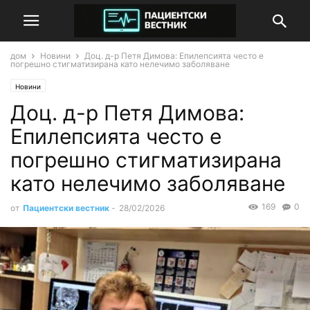
дом
Новини
Доц. д-р Петя Димова: Епилепсията често е
погрешно стигматизирана като нелечимо заболяване
Новини
Доц. д-р Петя Димова:
Епилепсията често е
погрешно стигматизирана
като нелечимо заболяване
169
0
от
Пациентски вестник
-
28/02/2026