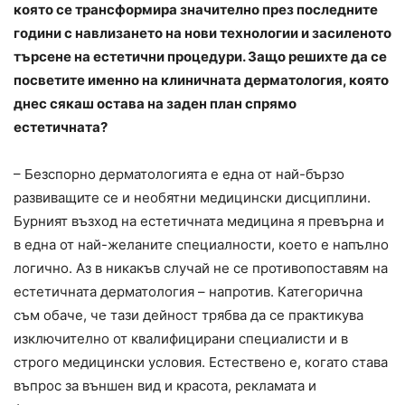
която се трансформира значително през последните
години с навлизането на нови технологии и засиленото
търсене на естетични процедури. Защо решихте да се
посветите именно на клиничната дерматология, която
днес сякаш остава на заден план спрямо
естетичната?
– Безспорно дерматологията е една от най-бързо
развиващите се и необятни медицински дисциплини.
Бурният възход на естетичната медицина я превърна и
в една от най-желаните специалности, което е напълно
логично. Аз в никакъв случай не се противопоставям на
естетичната дерматология – напротив. Категорична
съм обаче, че тази дейност трябва да се практикува
изключително от квалифицирани специалисти и в
строго медицински условия. Естествено е, когато става
въпрос за външен вид и красота, рекламата и