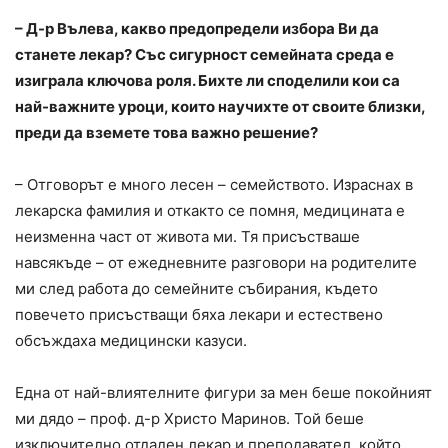
– Д-р Вълева, какво предопредели избора Ви да
станете лекар? Със сигурност семейната среда е
изиграла ключова роля. Бихте ли споделили кои са
най-важните уроци, които научихте от своите близки,
преди да вземете това важно решение?
– Отговорът е много лесен – семейството. Израснах в
лекарска фамилия и откакто се помня, медицината е
неизменна част от живота ми. Тя присъстваше
навсякъде – от ежедневните разговори на родителите
ми след работа до семейните събирания, където
повечето присъстващи бяха лекари и естествено
обсъждаха медицински казуси.
Една от най-влиятелните фигури за мен беше покойният
ми дядо – проф. д-р Христо Маринов. Той беше
изключително отдаден лекар и преподавател, който