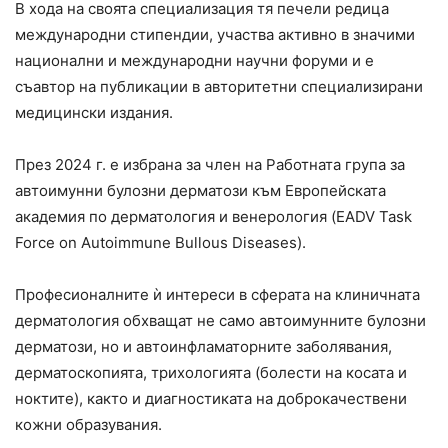
В хода на своята специализация тя печели редица
международни стипендии, участва активно в значими
национални и международни научни форуми и е
съавтор на публикации в авторитетни специализирани
медицински издания.
През 2024 г. е избрана за член на Работната група за
автоимунни булозни дерматози към Европейската
академия по дерматология и венерология (EADV Task
Force on Autoimmune Bullous Diseases).
Професионалните ѝ интереси в сферата на клиничната
дерматология обхващат не само автоимунните булозни
дерматози, но и автоинфламаторните заболявания,
дерматоскопията, трихологията (болести на косата и
ноктите), както и диагностиката на доброкачествени
кожни образувания.