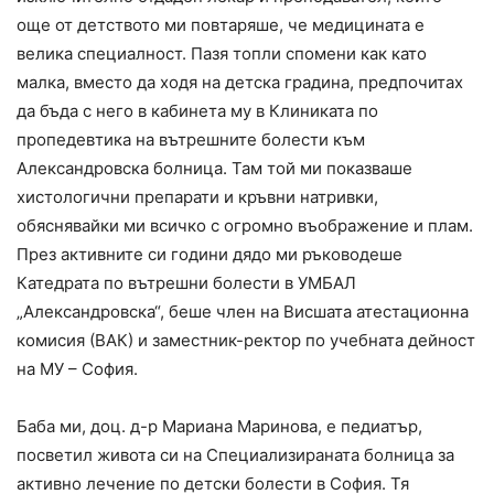
още от детството ми повтаряше, че медицината е
велика специалност. Пазя топли спомени как като
малка, вместо да ходя на детска градина, предпочитах
да бъда с него в кабинета му в Клиниката по
пропедевтика на вътрешните болести към
Александровска болница. Там той ми показваше
хистологични препарати и кръвни натривки,
обяснявайки ми всичко с огромно въображение и плам.
През активните си години дядо ми ръководеше
Катедрата по вътрешни болести в УМБАЛ
„Александровска“, беше член на Висшата атестационна
комисия (ВАК) и заместник-ректор по учебната дейност
на МУ – София.
Баба ми, доц. д-р Мариана Маринова, е педиатър,
посветил живота си на Специализираната болница за
активно лечение по детски болести в София. Тя