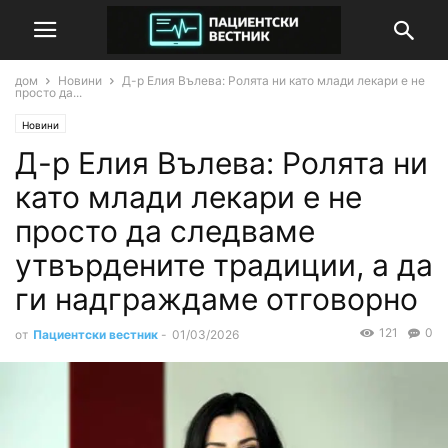
дом
Новини
Д-р Елия Вълева: Ролята ни като млади лекари е не
просто да...
Новини
Д-р Елия Вълева: Ролята ни
като млади лекари е не
просто да следваме
утвърдените традиции, а да
ги надграждаме отговорно
121
0
от
Пациентски вестник
-
01/03/2026