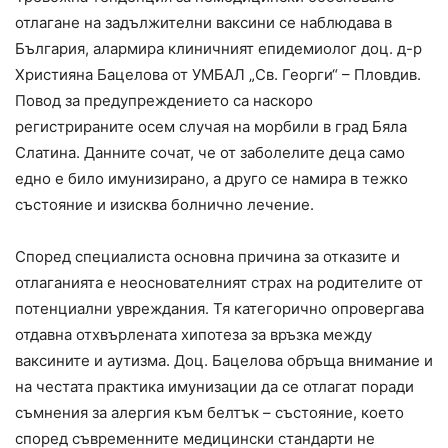
отлагане на задължителни ваксини се наблюдава в
България, алармира клиничният епидемиолог доц. д-р
Християна Бацелова от УМБАЛ „Св. Георги“ – Пловдив.
Повод за предупреждението са наскоро
регистрираните осем случая на морбили в град Бяла
Слатина. Данните сочат, че от заболелите деца само
едно е било имунизирано, а друго се намира в тежко
състояние и изисква болнично лечение.
Според специалиста основна причина за отказите и
отлаганията е неоснователният страх на родителите от
потенциални увреждания. Тя категорично опровергава
отдавна отхвърлената хипотеза за връзка между
ваксините и аутизма. Доц. Бацелова обръща внимание и
на честата практика имунизации да се отлагат поради
съмнения за алергия към белтък – състояние, което
според съвременните медицински стандарти не