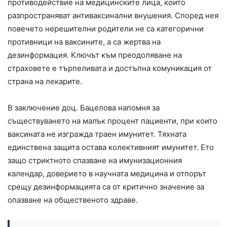
противодействие на медицинските лица, които
разпространяват антиваксинални внушения. Според нея
повечето нерешителни родители не са категорични
противници на ваксините, а са жертва на
дезинформация. Ключът към преодоляване на
страховете е търпеливата и достъпна комуникация от
страна на лекарите.
В заключение доц. Бацелова напомня за
съществуването на малък процент пациенти, при които
ваксината не изгражда траен имунитет. Тяхната
единствена защита остава колективният имунитет. Ето
защо стриктното спазване на имунизационния
календар, доверието в научната медицина и отпорът
срещу дезинформацията са от критично значение за
опазване на общественото здраве.