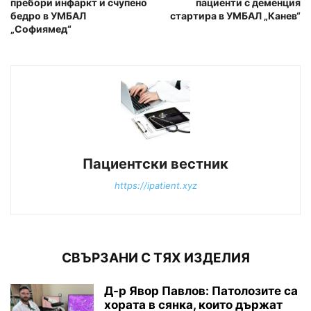
пребори инфаркт и счупено
пациенти с деменция
бедро в УМБАЛ
стартира в УМБАЛ „Канев“
„Софиямед“
Пациентски вестник
https://ipatient.xyz
СВЪРЗАНИ С ТЯХ ИЗДЕЛИЯ
Д-р Явор Павлов: Патолозите са
хората в сянка, които държат