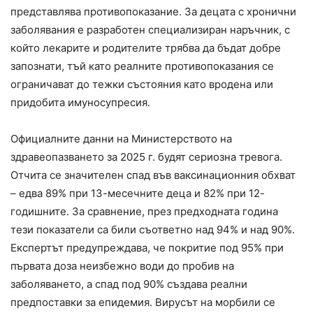
представлява противопоказание. За децата с хронични
заболявания е разработен специализиран наръчник, с
който лекарите и родителите трябва да бъдат добре
запознати, тъй като реалните противопоказания се
ограничават до тежки състояния като вродена или
придобита имуносупресия.
Официалните данни на Министерството на
здравеопазването за 2025 г. будят сериозна тревога.
Отчита се значителен спад във ваксинационния обхват
– едва 89% при 13-месечните деца и 82% при 12-
годишните. За сравнение, през предходната година
тези показатели са били съответно над 94% и над 90%.
Експертът предупреждава, че покритие под 95% при
първата доза неизбежно води до пробив на
заболяването, а спад под 90% създава реални
предпоставки за епидемия. Вирусът на морбили се