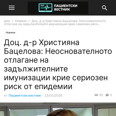
дом
Новини
Доц. д-р Християна Бацелова: Неоснователното
отлагане на задължителните имунизации крие сериозен риск...
Новини
Доц. д-р Християна
Бацелова: Неоснователното
отлагане на
задължителните
имунизации крие сериозен
риск от епидемии
82
0
от
Пациентски вестник
-
23/03/2026