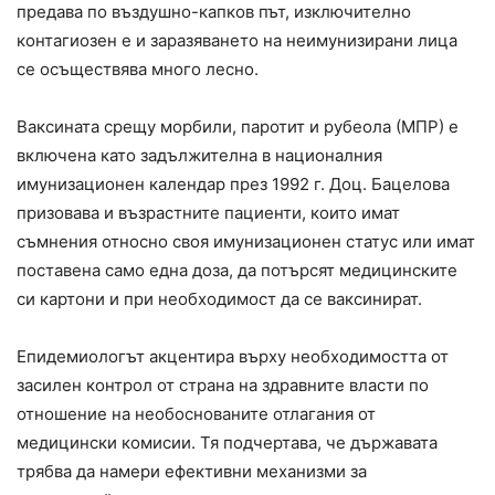
предава по въздушно-капков път, изключително
контагиозен е и заразяването на неимунизирани лица
се осъществява много лесно.
Ваксината срещу морбили, паротит и рубеола (МПР) е
включена като задължителна в националния
имунизационен календар през 1992 г. Доц. Бацелова
призовава и възрастните пациенти, които имат
съмнения относно своя имунизационен статус или имат
поставена само една доза, да потърсят медицинските
си картони и при необходимост да се ваксинират.
Епидемиологът акцентира върху необходимостта от
засилен контрол от страна на здравните власти по
отношение на необоснованите отлагания от
медицински комисии. Тя подчертава, че държавата
трябва да намери ефективни механизми за