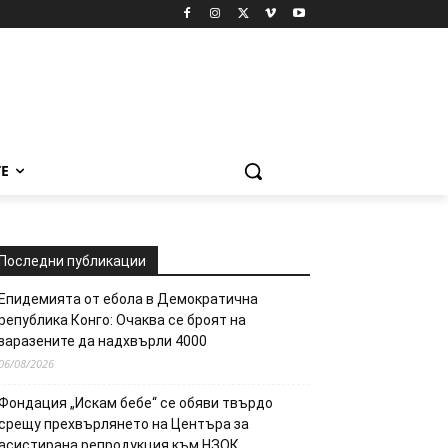
Е
Последни публикации
Епидемията от ебола в Демократична
република Конго: Очаква се броят на
заразените да надхвърли 4000
06/08/2026
Фондация „Искам бебе“ се обяви твърдо
срещу прехвърлянето на Центъра за
асистирана репродукция към НЗОК