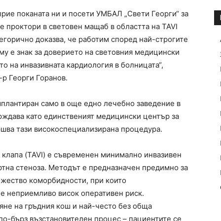
прие поканата ни и посети УМБАЛ „Свети Георги“ за
те проктори в световен мащаб в областта на TAVI
егорично доказва, че работим според най-строгите
у е знак за доверието на световния медицински
о на инвазивната кардиология в болницата“,
-р Георги Горанов.
плантиран само в още едно лечебно заведение в
рждава като единственият медицински център за
ршва тази високоспециализирана процедура.
 клапа (TAVI) е съвременен минимално инвазивен
ртна стеноза. Методът е предназначен предимно за
ожество коморбидности, при които
е неприемливо висок оперативен риск.
яне на гръдния кош и най-често без обща
 по-бърз възстановителен процес – пациентите се