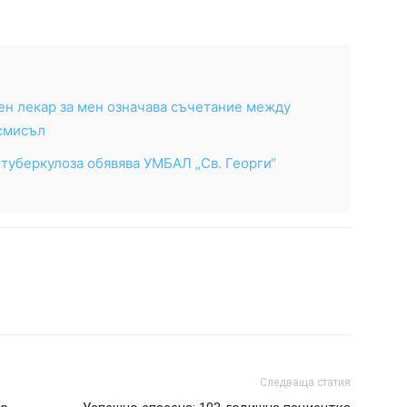
ен лекар за мен означава съчетание между
 смисъл
 туберкулоза обявява УМБАЛ „Св. Георги“
Следваща статия