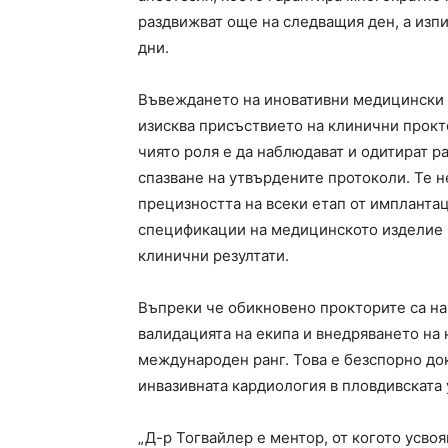
раздвижват още на следващия ден, а изпи
дни.
Въвеждането на иновативни медицински 
изисква присъствието на клинични прокт
чиято роля е да наблюдават и одитират р
спазване на утвърдените протоколи. Те н
прецизността на всеки етап от импланта
спецификации на медицинското изделие 
клинични резултати.
Въпреки че обикновено прокторите са на
валидацията на екипа и внедряването на 
международен ранг. Това е безспорно до
инвазивната кардиология в пловдивската
„Д-р Тогвайлер е ментор, от когото усво