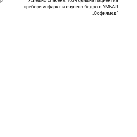
ар
Успешно спасена: 103-годишна пациентка
пребори инфаркт и счупено бедро в УМБАЛ
„Софиямед“