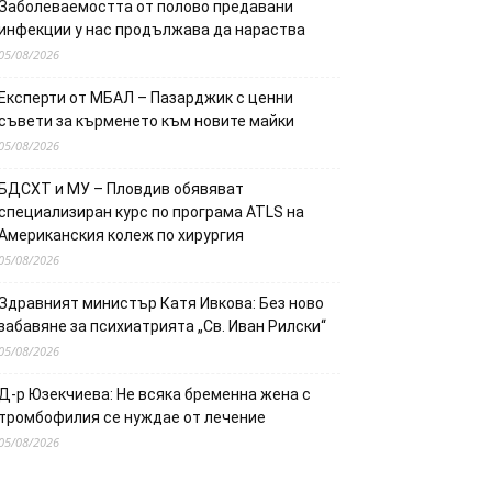
Заболеваемостта от полово предавани
инфекции у нас продължава да нараства
05/08/2026
Експерти от МБАЛ – Пазарджик с ценни
съвети за кърменето към новите майки
05/08/2026
БДСХТ и МУ – Пловдив обявяват
специализиран курс по програма ATLS на
Американския колеж по хирургия
05/08/2026
Здравният министър Катя Ивкова: Без ново
забавяне за психиатрията „Св. Иван Рилски“
05/08/2026
Д-р Юзекчиева: Не всяка бременна жена с
тромбофилия се нуждае от лечение
05/08/2026