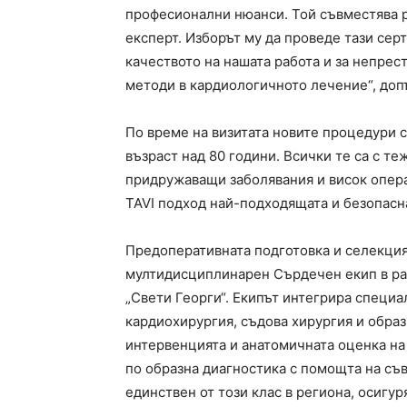
професионални нюанси. Той съвместява р
експерт. Изборът му да проведе тази сер
качеството на нашата работа и за непре
методи в кардиологичното лечение“, доп
По време на визитата новите процедури
възраст над 80 години. Всички те са с т
придружаващи заболявания и висок опера
TAVI подход най-подходящата и безопасн
Предоперативната подготовка и селекцият
мултидисциплинарен Сърдечен екип в р
„Свети Георги“. Екипът интегрира специа
кардиохирургия, съдова хирургия и обра
интервенцията и анатомичната оценка на
по образна диагностика с помощта на с
единствен от този клас в региона, осиг