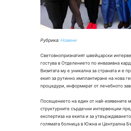
Рубрика:
Новини
Световнопризнатият швейцарски интерв
гостува в Отделението по инвазивна кар
Визитата му е уникална за страната и е 
екип за рутинно имплантиране на нова г
процедури, информират от лечебното зав
Посещението на един от най-изявените 
структурните сърдечни интервенции пре
експертиза на екипа и за утвърждаванет
голямата болница в Южна и Централна Б