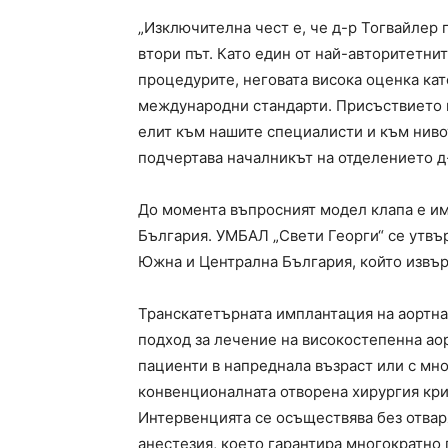
„Изключителна чест е, че д-р Тогвайлер 
втори път. Като един от най-авторитетни
процедурите, неговата висока оценка кат
международни стандарти. Присъствието м
елит към нашите специалисти и към нивот
подчертава началникът на отделението д
До момента въпросният модел клапа е им
България. УМБАЛ „Свети Георги“ се утвъ
Южна и Централна България, който извъ
Транскатетърната имплантация на аортна
подход за лечение на високостепенна ао
пациенти в напреднала възраст или с мн
конвенционалната отворена хирургия кри
Интервенцията се осъществява без отвар
анестезия, което гарантира многократно