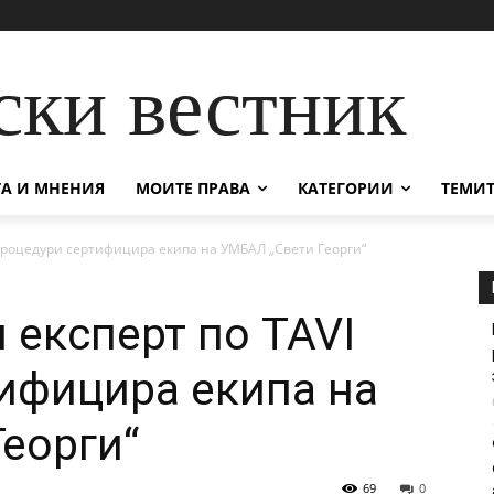
ски вестник
А И МНЕНИЯ
МОИТЕ ПРАВА
КАТЕГОРИИ
ТЕМИТ
процедури сертифицира екипа на УМБАЛ „Свети Георги“
 експерт по TAVI
ифицира екипа на
еорги“
69
0