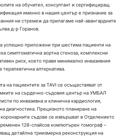
олите на обучител, консултант и сертифициращ
тификация именно в нашия център е признание за
станния ни стремеж да прилагаме най-авангардните
ълва д-р Горанов.
 са успешно приложени при шестима пациенти на
ежка симптоматична аортна стеноза, комплексни
тивен риск, което прави минимално инвазивния
а терапевтична алтернатива.
а на пациентите за TAVI се осъществяват от
амките на сърдечно-съдовия център на УМБАЛ
листи по инвазивна и клинична кардиология,
зна диагностика. Прецизното планиране на
 коронарните съдове се извършват в Отделението
ъвременен 128-слайсов компютърен томограф –
уряващ детайлна триизмерна реконструкция на