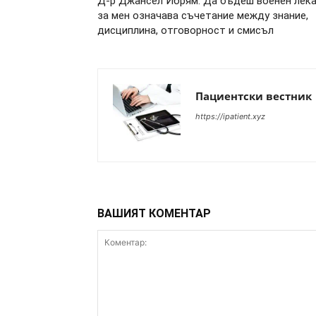
Д-р Джансел Ибрям: Да бъдеш военен лек
за мен означава съчетание между знание,
дисциплина, отговорност и смисъл
Пациентски вестник
https://ipatient.xyz
ВАШИЯТ КОМЕНТАР