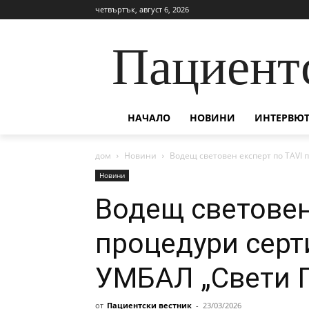
четвъртък, август 6, 2026
Пациент
НАЧАЛО
НОВИНИ
ИНТЕРВЮТ
дом
Новини
Водещ световен експерт по TAVI 
Новини
Водещ световен
процедури серт
УМБАЛ „Свети Г
от
Пациентски вестник
-
23/03/2026