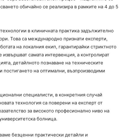
сването обичайно се реализира в рамките на 4 до 5
технологии в клиничната практика задължително
ори. Това са международно признати експерти,
аботата на локалния екип, гарантирайки стриктното
е извършват самата интервенция, а контролират
цията, детайлното познаване на техническите
и постигането на оптимални, възпроизводими
ционални специалисти, в конкретния случай
новата технология са поверени на експерт от
казателство за високото професионално ниво на
 университетска болница.
яваме безценни практически детайли и