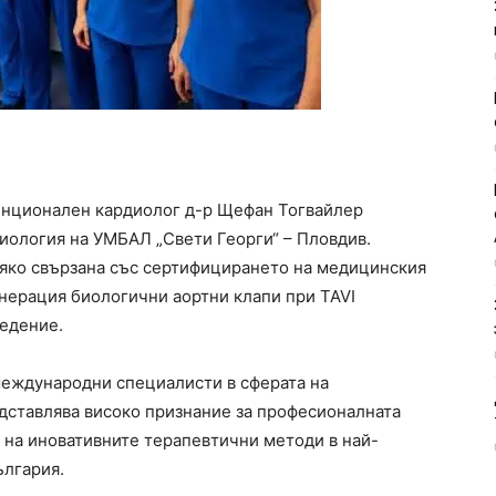
енционален кардиолог д-р Щефан Тогвайлер
диология на УМБАЛ „Свети Георги“ – Пловдив.
пряко свързана със сертифицирането на медицинския
енерация биологични аортни клапи при TAVI
едение.
международни специалисти в сферата на
дставлява високо признание за професионалната
о на иновативните терапевтични методи в най-
ългария.