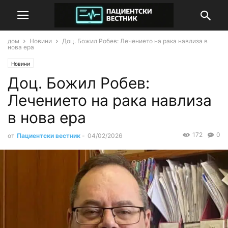
дом
Новини
Доц. Божил Робев: Лечението на рака навлиза в
нова ера
Новини
Доц. Божил Робев:
Лечението на рака навлиза
в нова ера
172
0
от
Пациентски вестник
-
04/02/2026