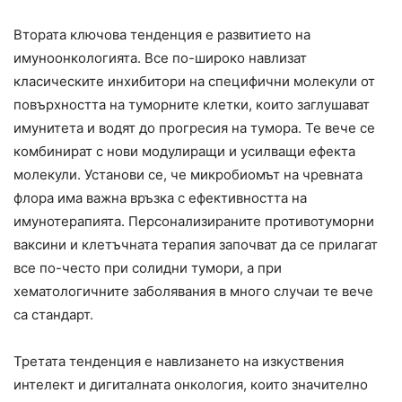
Втората ключова тенденция е развитието на
имуноонкологията. Все по-широко навлизат
класическите инхибитори на специфични молекули от
повърхността на туморните клетки, които заглушават
имунитета и водят до прогресия на тумора. Те вече се
комбинират с нови модулиращи и усилващи ефекта
молекули. Установи се, че микробиомът на чревната
флора има важна връзка с ефективността на
имунотерапията. Персонализираните противотуморни
ваксини и клетъчната терапия започват да се прилагат
все по-често при солидни тумори, а при
хематологичните заболявания в много случаи те вече
са стандарт.
Третата тенденция е навлизането на изкуствения
интелект и дигиталната онкология, които значително