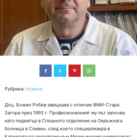
Рубрика:
Новини
Доц. Божил Робев завършва с отличие ВМИ-Стара
Загора през 1993 г. Професионалният му път започва
като педиатър в Спешното отделение на Окръжната
болница в Сливен, след което специализира в
Катедрата по педиатрия към Медицинския университет