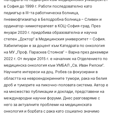
в София до 1999 г. Работи последователно като
педиатър в III-та работническа болница,
пневмофтизиатър в Белодробна болница – Сливен и
ординатор-химиотерапевт в КОЦ-София-град. През
януари 2020 г. придобива образователна и научна
степен „Доктор“ в Медицинския университет – София.
Хабилитиран е за доцент към Катедрата по онкология
на МУ „Проф. Параскев Стоянов“ – Варна през декември
2022 г. От януари 2015 г. е началник на Отделението по
медицинска онкология към УМБАЛ „Св. Иван Рилски“.
Научните интереси на доц. Робев са фокусирани в
областта на невроендокринните тумори, рака на белия
дроб и туморите на пикочно-половата система. Автор е
на множество публикации и доклади, представени на
международни научни форуми. Днес разговаряме с
него за актуалните проблеми на медицинската
онкология и борбата с рака като социално значимо