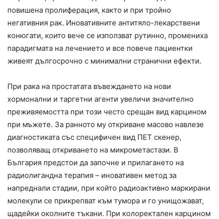
повишена пролиферация, както и при тройно
негативния рак. Иновативните антитяло-лекарствени
конюгати, които вече се използват рутинно, промениха
парадигмата на лечението и все повече пациентки
живеят дългосрочно с минимални странични ефекти.
При рака на простатата въвеждането на нови
хормонални и таргетни агенти увеличи значително
преживяемостта при този често срещан вид карцином
при мъжете. За ранното му откриване масово навлезе
диагностиката със специфичен вид ПЕТ скенер,
позволяващ откриването на микрометастази. В
България предстои да започне и прилагането на
радиолигандна терапия – иновативен метод за
напреднали стадии, при който радиоактивно маркирани
молекули се прикрепват към тумора и го унищожават,
щадейки околните тъкани. При колоректален карцином