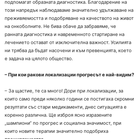
подпомагат образната диагностика. Благодарение на
този напредък наблюдаваме значително удължаване на
преживяемостта и подобряване на качеството на живот
на онкоболните. Не бива обаче да забравяме, че
ранната диагностика и навременното стартиране на
лечението остават от изключителна важност. Усилията
ни трябва да бъдат насочени и към превенцията, което
е задача на цялото общество.
– При кои ракови локализации прогресът е най-видим?
– За щастие, те са много! Дори при локализации, за
които само преди няколко години се постигаха скромни
резултати със стари медикаменти, днес ситуацията е
коренно различна. Ще изброя ясно изразените
„шампиони“ по прогрес и социална значимост, при
които новите терапии значително подобриха