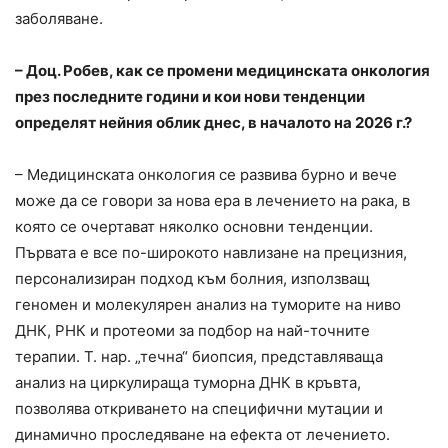
заболяване.
– Доц. Робев, как се промени медицинската онкология
през последните години и кои нови тенденции
определят нейния облик днес, в началото на 2026 г.?
– Медицинската онкология се развива бурно и вече
може да се говори за нова ера в лечението на рака, в
която се очертават няколко основни тенденции.
Първата е все по-широкото навлизане на прецизния,
персонализиран подход към болния, използващ
геномен и молекулярен анализ на туморите на ниво
ДНК, РНК и протеоми за подбор на най-точните
терапии. Т. нар. „течна“ биопсия, представляваща
анализ на циркулираща туморна ДНК в кръвта,
позволява откриването на специфични мутации и
динамично проследяване на ефекта от лечението.