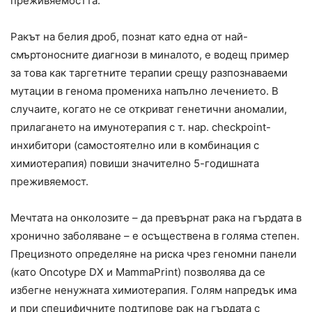
преживяемостта.
Ракът на белия дроб, познат като една от най-
смъртоносните диагнози в миналото, е водещ пример
за това как таргетните терапии срещу разпознаваеми
мутации в генома промениха напълно лечението. В
случаите, когато не се откриват генетични аномалии,
прилагането на имунотерапия с т. нар. checkpoint-
инхибитори (самостоятелно или в комбинация с
химиотерапия) повиши значително 5-годишната
преживяемост.
Мечтата на онколозите – да превърнат рака на гърдата в
хронично заболяване – е осъществена в голяма степен.
Прецизното определяне на риска чрез геномни панели
(като Oncotype DX и MammaPrint) позволява да се
избегне ненужната химиотерапия. Голям напредък има
и при специфичните подтипове рак на гърдата с