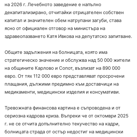
на 2026 г. Лечебното заведение е напълно
декапитализирано, отчитайки отрицателен собствен
капитал и значителен обем натрупани загуби, става
ясно от официален отговор на министъра на
здравеопазването Катя Ивкова на депутатско запитване.
Общите задължения на болницата, която има
стратегическо значение и обслужва над 50 000 жители
на общините Карлово и Сопот, възлизат на 890 000
евро. От тях 112 000 евро представляват просрочени
плащания, дължими предимно към доставчици на
медикаменти, медицински изделия и консумативи.
Тревожната финансова картина е съпроводена и от
сериозна кадрова криза. Въпреки че от октомври 2025
г. не се отчита допълнително текучество на кадри,
болницата страда от остър недостиг на медицински