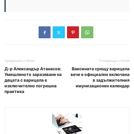
предишна статия
Следваща статия
Д-р Александър Атанасов:
Ваксината срещу варицела
Умишленото заразяване на
вече е официално включена
децата с варицела е
в задължителния
изключително погрешна
имунизационен календар
практика