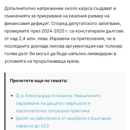
Допълнително напрежение около казуса създават и
съмненията за прикриване на реалния размер на
финансовия дефицит. Според депутатското запитване,
проверките през 2024-2025 г. са констатирали дългове
от над 2,4 млн. лева. Изразени са притеснения, че в
последните доклади липсва аргументация как толкова
голям дълг би могъл да бъде напълно ликвидиран в
условията на продължаваща криза.
Прочетете още по темата:
Д-р Александър Атанасов: Умишленото
заразяване на децата с варицела е
изключително погрешна практика
Броят на заболелите от морбили в България
нарасна до 423