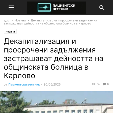
дом
Новини
Декапитализация и просрочени задължения
застрашават дейността на общинската болница в Карлово
Новини
Декапитализация и
просрочени задължения
застрашават дейността на
общинската болница в
Карлово
82
0
от
Пациентски вестник
-
30/06/2026