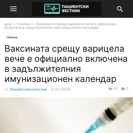
дом
Новини
Ваксината срещу варицела вече е официално
включена в задължителния имунизационен календар
Новини
Ваксината срещу варицела
вече е официално включена
в задължителния
имунизационен календар
57
0
от
Пациентски вестник
-
01/07/2026