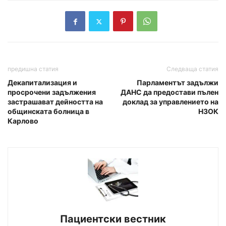
предишна статия
Следваща статия
Декапитализация и
Парламентът задължи
просрочени задължения
ДАНС да предостави пълен
застрашават дейността на
доклад за управлението на
общинската болница в
НЗОК
Карлово
Пациентски вестник