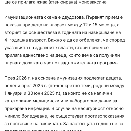
ще се прилага жива (атенюирана) моноваксина.
Имунизационната схема е двудозова. Първият прием е
показан при деца на възраст между 12 и 15 месеца, а
вторият се осъществява в годината на навършване на
4-годишна възраст. Важно е да се отбележи, че според
указанията на здравните власти, втори прием се
прилага единствено на деца, които вече са получили
първата доза като част от задължителната програма.
През 2026 г. на основна имунизация подлежат децата,
родени през 2025 г. (по-конкретно тези, родени между
1 януари и 30 юни 2025 г.), за които не са налични
категорични медицински или лабораторни данни за
прекарана инфекция. В случай на несигурност относно
минало боледуване, не съществуват противопоказания
за поставяне на ваксината. За настоящата година не са