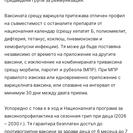
предвидени групи за реимунизация.
Ваксината срещу варицела притежава отличен профил
на съвместимост с останалите препарати от
националния календар (срещу хепатит Б, полиомиелит,
дифтерия, тетанус, коклюш, пневмококови и
хемофилусни инфекции). Тя може да бъде поставяна
независимо от времето на приложение на другите
ваксини, с изключение на комбинираната триваксина
срещу морбили, паротит и рубеола (МПР). При МПР
правилото изисква или едновременно приложение с
варицелната ваксина, или спазване на интервал от
минимум 30 дни между двата приема.
Успоредно с това е в ход и Националната програма за
ваксинопрофилактика на сезонния грип при деца (2026
– 2030 г.). Тя гарантира безплатен достъп до
противогрипни ваксини за здрави деца от 6 месеца до 7