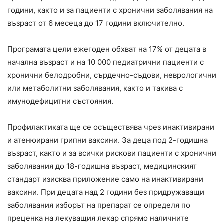
години, както и за пациенти с хронични заболявания на
възраст от 6 месеца до 17 години включително.
Програмата цели ежегоден обхват на 17% от децата в
начална възраст и на 10 000 педиатрични пациенти с
хронични белодробни, сърдечно-съдови, неврологични
или метаболитни заболявания, както и такива с
имунодефицитни състояния.
Профилактиката ще се осъществява чрез инактивирани
и атенюирани грипни ваксини. За деца под 2-годишна
възраст, както и за всички рискови пациенти с хронични
заболявания до 18-годишна възраст, медицинският
стандарт изисква приложение само на инактивирани
ваксини. При децата над 2 години без придружаващи
заболявания изборът на препарат се определя по
преценка на лекуващия лекар спрямо наличните