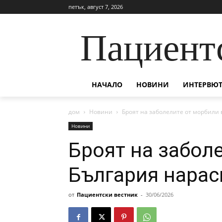
петък, август 7, 2026
Пациент
НАЧАЛО
НОВИНИ
ИНТЕРВЮТ
дом
Новини
Броят на заболелите от морбили 
Новини
Броят на забол
България нарас
от
Пациентски вестник
-
30/06/2026