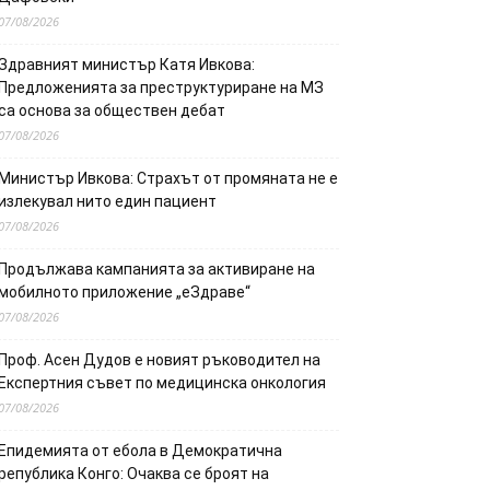
07/08/2026
Здравният министър Катя Ивкова:
Предложенията за преструктуриране на МЗ
са основа за обществен дебат
07/08/2026
Министър Ивкова: Страхът от промяната не е
излекувал нито един пациент
07/08/2026
Продължава кампанията за активиране на
мобилното приложение „еЗдраве“
07/08/2026
Проф. Асен Дудов е новият ръководител на
Експертния съвет по медицинска онкология
07/08/2026
Епидемията от ебола в Демократична
република Конго: Очаква се броят на