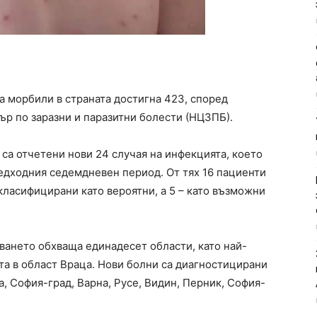
а морбили в страната достигна 423, според
р по заразни и паразитни болести (НЦЗПБ).
са отчетени нови 24 случая на инфекцията, което
редходния седемдневен период. От тях 16 пациенти
 класифицирани като вероятни, а 5 – като възможни
ването обхваща единадесет области, като най-
та в област Враца. Нови болни са диагностицирани
, София-град, Варна, Русе, Видин, Перник, София-