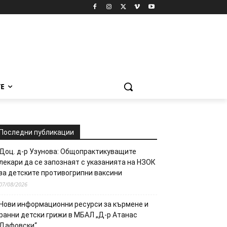
Е
Последни публикации
Доц. д-р Узунова: Общопрактикуващите
лекари да се запознаят с указанията на НЗОК
за детските противогрипни ваксини
07/08/2026
Нови информационни ресурси за кърмене и
ранни детски грижи в МБАЛ „Д-р Атанас
Дафовски“