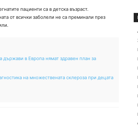
егнатите пациенти са в детска възраст.
ната от всички заболели не са преминали през
или.
 държави в Европа нямат здравен план за
агностика на множествената склероза при децата