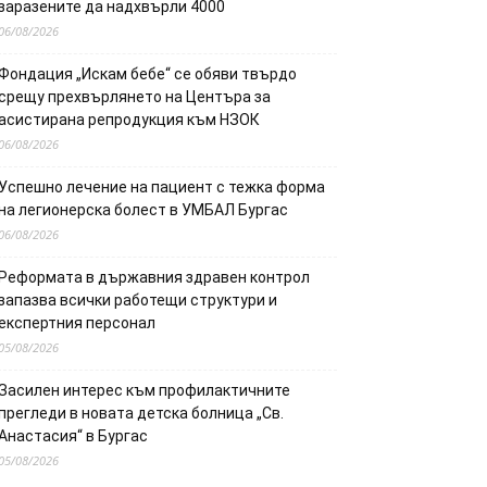
заразените да надхвърли 4000
06/08/2026
Фондация „Искам бебе“ се обяви твърдо
срещу прехвърлянето на Центъра за
асистирана репродукция към НЗОК
06/08/2026
Успешно лечение на пациент с тежка форма
на легионерска болест в УМБАЛ Бургас
06/08/2026
Реформата в държавния здравен контрол
запазва всички работещи структури и
експертния персонал
05/08/2026
Засилен интерес към профилактичните
прегледи в новата детска болница „Св.
Анастасия“ в Бургас
05/08/2026