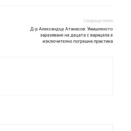
Следваща статия
Д-р Александър Атанасов: Умишленото
заразяване на децата с варицела е
изключително погрешна практика