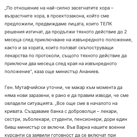
„По отношение на най-силно засегнатите хора –
възрастните хора, в проектозакона, който сме
предложили, предвиждаме лицата, които ТЕЛК
решения изтичат, да продължи тяхното действие до 2
месеца след приключване на извънредното положение,
както и за хората, които ползват скъпоструващи
лекарства по протоколи, същото тяхното действие да
приключи два месеца след края на извънредното
положение“, каза още министър Ананиев.
Ген. Мутафчийски уточни, че макар към момента да
няма нови заразени, е рано е да правим изводи, че сме
овладели ситуацията. „Все още сме в началото на
кривата. Създаваме банка с доброволци – лекари,
сестри, зъболекари, студенти, пенсионери, дори един
бивш министър се включи. Във Варна нашите военни
курсанти са заявили готовност да се включат при