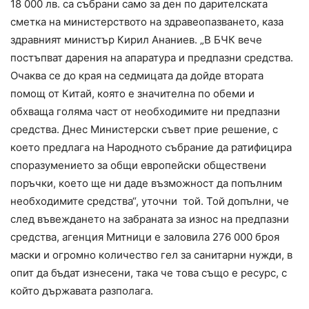
18 000 лв. са събрани само за ден по дарителската
сметка на министерството на здравеопазването, каза
здравният министър Кирил Ананиев. „В БЧК вече
постъпват дарения на апаратура и предпазни средства.
Очаква се до края на седмицата да дойде втората
помощ от Китай, която е значителна по обеми и
обхваща голяма част от необходимите ни предпазни
средства. Днес Министерски съвет прие решение, с
което предлага на Народното събрание да ратифицира
споразумението за общи европейски обществени
поръчки, което ще ни даде възможност да попълним
необходимите средства“, уточни той. Той допълни, че
след въвеждането на забраната за износ на предпазни
средства, агенция Митници е заловила 276 000 броя
маски и огромно количество гел за санитарни нужди, в
опит да бъдат изнесени, така че това също е ресурс, с
който държавата разполага.