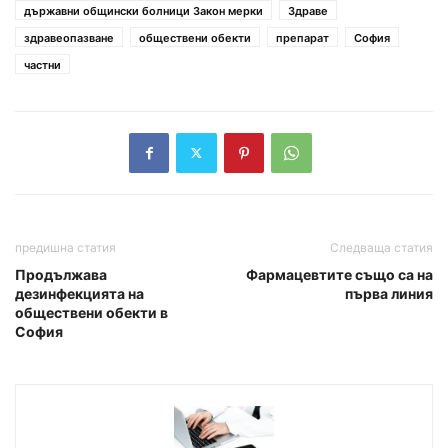
държавни общински болници Закон мерки
Здраве
здравеопазване
обществени обекти
препарат
София
частни
предишна статия
Следваща статия
Продължава
Фармацевтите също са на
дезинфекцията на
първа линия
обществени обекти в
София