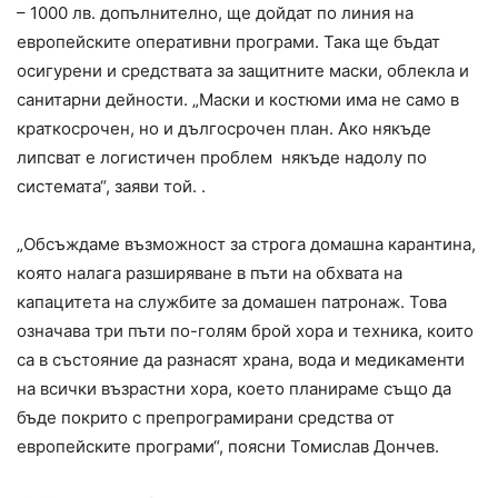
– 1000 лв. допълнително, ще дойдат по линия на
европейските оперативни програми. Така ще бъдат
осигурени и средствата за защитните маски, облекла и
санитарни дейности. „Маски и костюми има не само в
краткосрочен, но и дългосрочен план. Ако някъде
липсват е логистичен проблем някъде надолу по
системата“, заяви той. .
„Обсъждаме възможност за строга домашна карантина,
която налага разширяване в пъти на обхвата на
капацитета на службите за домашен патронаж. Това
означава три пъти по-голям брой хора и техника, които
са в състояние да разнасят храна, вода и медикаменти
на всички възрастни хора, което планираме също да
бъде покрито с препрограмирани средства от
европейските програми“, поясни Томислав Дончев.