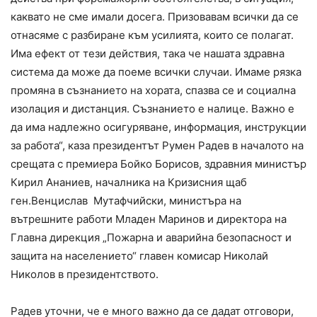
каквато не сме имали досега. Призовавам всички да се
отнасяме с разбиране към усилията, които се полагат.
Има ефект от тези действия, така че нашата здравна
система да може да поеме всички случаи. Имаме рязка
промяна в съзнанието на хората, спазва се и социална
изолация и дистанция. Съзнанието е налице. Важно е
да има надлежно осигуряване, информация, инструкции
за работа“, каза президентът Румен Радев в началото на
срещата с премиера Бойко Борисов, здравния министър
Кирил Ананиев, началника на Кризисния щаб
ген.Венцислав Мутафчийски, министъра на
вътрешните работи Младен Маринов и директора на
Главна дирекция „Пожарна и аварийна безопасност и
защита на населението“ главен комисар Николай
Николов в президентството.
Радев уточни, че е много важно да се дадат отговори,