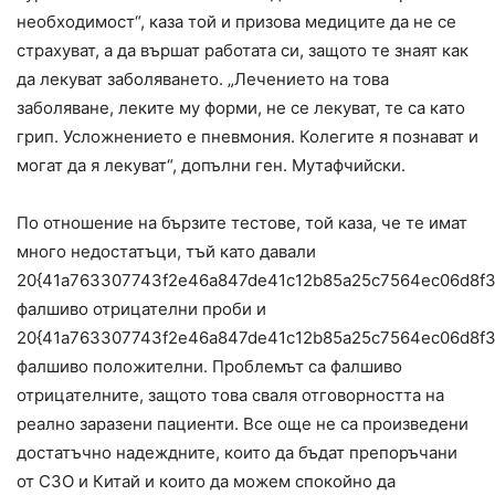
необходимост“, каза той и призова медиците да не се
страхуват, а да вършат работата си, защото те знаят как
да лекуват заболяването. „Лечението на това
заболяване, леките му форми, не се лекуват, те са като
грип. Усложнението е пневмония. Колегите я познават и
могат да я лекуват“, допълни ген. Мутафчийски.
По отношение на бързите тестове, той каза, че те имат
много недостатъци, тъй като давали
20{41a763307743f2e46a847de41c12b85a25c7564ec06d8f3
фалшиво отрицателни проби и
20{41a763307743f2e46a847de41c12b85a25c7564ec06d8f3
фалшиво положителни. Проблемът са фалшиво
отрицателните, защото това сваля отговорността на
реално заразени пациенти. Все още не са произведени
достатъчно надеждните, които да бъдат препоръчани
от СЗО и Китай и които да можем спокойно да