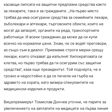
касаещи липсата на защитни предпазни средства както
за лекарите, така и за гражданите. „На първо място
трябва да има осигурени средства за семейните лекари,
зъболекари и аптекари, търговските обекти, които не
могат да затворят, органите на реда, транспортните
работници. И всеки гражданин да може да си купи
всичко на нормални цени. Знам, че се водят преговори,
аз също съм в диалог. Приемаме строги мерки срещу
лекари, които отказват да изпълнят Хипократовата си
клетва, но първо трябва да ги осигурим със защитни
средства“, каза още президентът. Той подчерта, че е
грозно и недостойно е да се печели на гърба на
здравето на хората, като визира спекулантите на
медицински изделия и продукти.
Вицепремиерът Томислав Дончев уточни, че парите за
увеличението на заплатите на медиците на първа линия