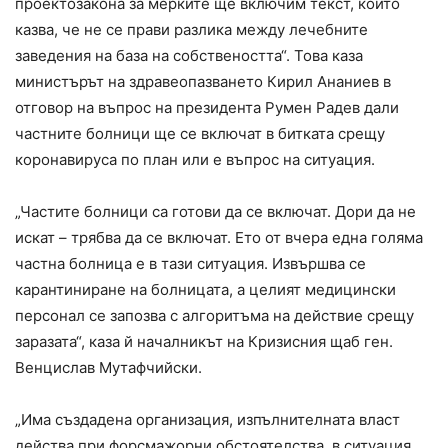
проектозакона за мерките ще включим текст, който
казва, че не се прави разлика между лечебните
заведения на база на собствеността“. Това каза
министърът на здравеопазването Кирил Ананиев в
отговор на въпрос на президента Румен Радев дали
частните болници ще се включат в битката срещу
коронавируса по план или е въпрос на ситуация.
„Частите болници са готови да се включат. Дори да не
искат – трябва да се включат. Ето от вчера една голяма
частна болница е в тази ситуация. Извършва се
карантиниране на болницата, а целият медицински
персонал се запозва с алгоритъма на действие срещу
заразата“, каза й началникът на Кризисния щаб ген.
Венцислав Мутафчийски.
„Има създадена организация, изпълнителната власт
действа при форсмажорни обстоятелства, в ситуация,