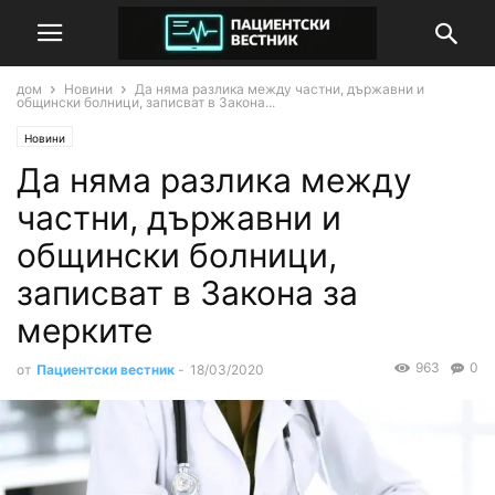
дом
Новини
Да няма разлика между частни, държавни и
общински болници, записват в Закона...
Новини
Да няма разлика между
частни, държавни и
общински болници,
записват в Закона за
мерките
963
0
от
Пациентски вестник
-
18/03/2020