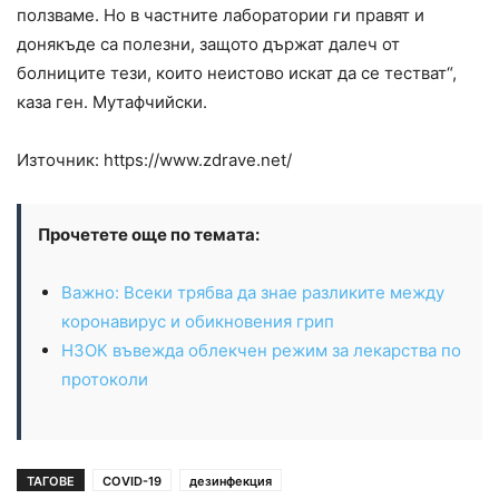
ползваме. Но в частните лаборатории ги правят и
донякъде са полезни, защото държат далеч от
болниците тези, които неистово искат да се тестват“,
каза ген. Мутафчийски.
Източник: https://www.zdrave.net/
Прочетете още по темата:
Важно: Всеки трябва да знае разликите между
коронавирус и обикновения грип
НЗОК въвежда облекчен режим за лекарства по
протоколи
ТАГОВЕ
COVID-19
дезинфекция