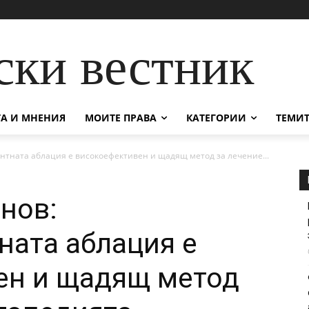
ски вестник
А И МНЕНИЯ
МОИТЕ ПРАВА
КАТЕГОРИИ
ТЕМИТ
нтната аблация е високоефективен и щадящ метод за лечение...
янов:
ата аблация е
ен и щадящ метод