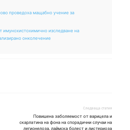
мово проведоха мащабно учение за
ат имунохистохимично изследване на
ализирано онколечение
Следваща статия
Повишена заболяемост от варицела и
скарлатина на фона на спорадични случаи на
легионелоза, лаймска болест и листериоза