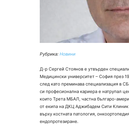
Рубрика:
Новини
Д-р Сергей Стоянов е утвърден специали
Медицински университет – София през 199
след като преминава специализация в СБА
си професионална кариера е натрупал це
които Трета МБАЛ, частна българо-америк
от екипа на ДКЦ Аджибадем Сити Клиник
върху костната патология, онкоортопеди
ендопротезиране.