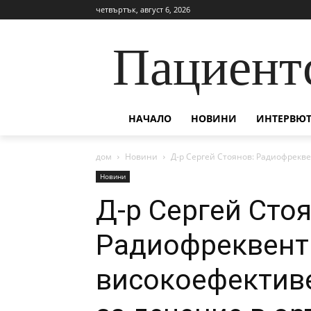
четвъртък, август 6, 2026
Пациент
НАЧАЛО
НОВИНИ
ИНТЕРВЮТ
дом
Новини
Д-р Сергей Стоянов: Радиофрекве
Новини
Д-р Сергей Сто
Радиофреквентн
високоефектив