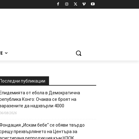
Е
Последни публикации
Епидемията от ебола в Демократична
република Конго: Очаква се броят на
заразените да надхвърли 4000
06/08/2026
Фондация „Искам бебе“ се обяви твърдо
срещу прехвърлянето на Центъра за
асистирана репродукция към НЗОК