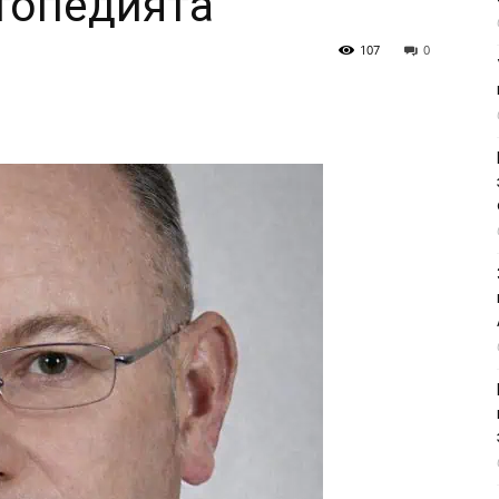
ртопедията
107
0