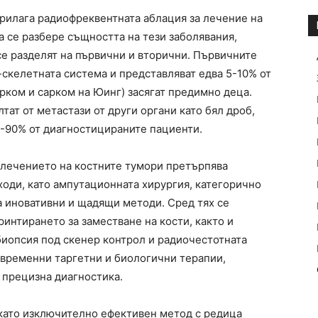
прилага радиофреквентната аблация за лечение на
а се разбере същността на тези заболявания,
се разделят на първични и вторични. Първичните
-скелетната система и представляват едва 5-10% от
арком и сарком на Юинг) засягат предимно деца.
тат от метастази от други органи като бял дроб,
0-90% от диагностицираните пациенти.
 лечението на костните тумори претърпява
оди, като ампутационната хирургия, категорично
а иновативни и щадящи методи. Сред тях се
ринтирането за заместване на кости, както и
биопсия под скенер контрол и радиочестотната
съвременни таргетни и биологични терапии,
 прецизна диагностика.
като изключително ефективен метод с редица