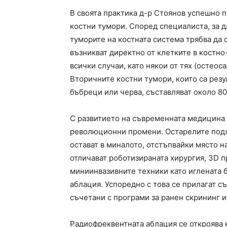
В своята практика д-р Стоянов успешно 
костни тумори. Според специалиста, за д
туморите на костната система трябва да 
възникват директно от клетките в костно
всички случаи, като някои от тях (остеос
Вторичните костни тумори, които са резул
бъбреци или черва, съставляват около 8
С развитието на съвременната медицина
революционни промени. Остарелите подх
остават в миналото, отстъпвайки място н
отличават роботизираната хирургия, 3D п
миниинвазивните техники като иглената 
аблация. Успоредно с това се прилагат 
съчетани с програми за ранен скрининг и
Радиофреквентната аблация се откроява 