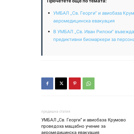
Прочетете още по темата:
УМБАЛ „Св. Георги“ и авиобаза Кру
аеромедицинска евакуация
В УМБАЛ „Св. Иван Рилски“ въвежд
предиктивни биомаркери за персон
предишна статия
УМБАЛ „Св. Георги“ и авиобаза Крумово
проведоха мащабно учение за
аеромедицинска евакуация