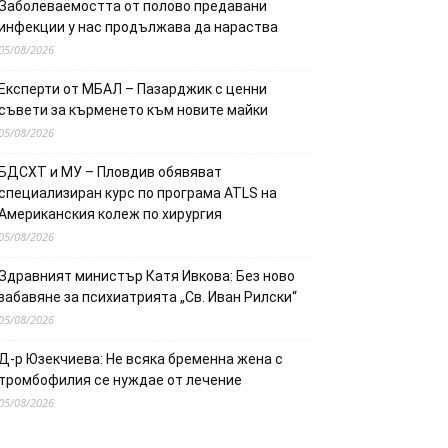
Заболеваемостта от полово предавани
инфекции у нас продължава да нараства
05/08/2026
Експерти от МБАЛ – Пазарджик с ценни
съвети за кърменето към новите майки
05/08/2026
БДСХТ и МУ – Пловдив обявяват
специализиран курс по програма ATLS на
Американския колеж по хирургия
05/08/2026
Здравният министър Катя Ивкова: Без ново
забавяне за психиатрията „Св. Иван Рилски“
05/08/2026
Д-р Юзекчиева: Не всяка бременна жена с
тромбофилия се нуждае от лечение
05/08/2026