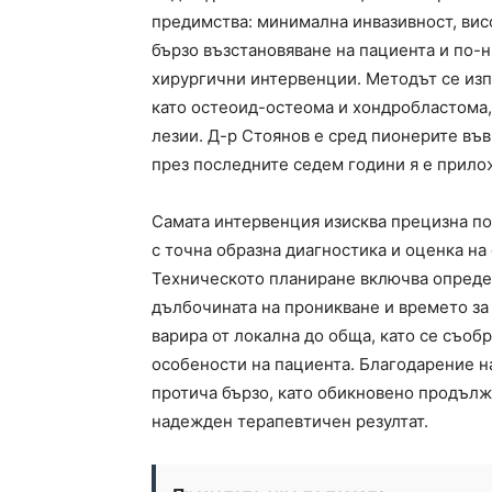
предимства: минимална инвазивност, вис
бързо възстановяване на пациента и по-
хирургични интервенции. Методът се изп
като остеоид-остеома и хондробластома, 
лезии. Д-р Стоянов е сред пионерите във
през последните седем години я е прило
Самата интервенция изисква прецизна по
с точна образна диагностика и оценка на
Техническото планиране включва определ
дълбочината на проникване и времето за
варира от локална до обща, като се съоб
особености на пациента. Благодарение н
протича бързо, като обикновено продълж
надежден терапевтичен резултат.