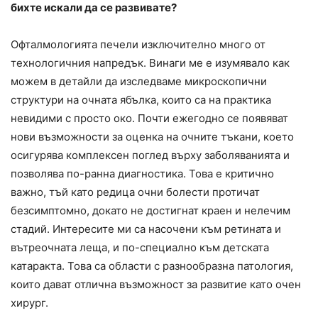
бихте искали да се развивате?
Офталмологията печели изключително много от
технологичния напредък. Винаги ме е изумявало как
можем в детайли да изследваме микроскопични
структури на очната ябълка, които са на практика
невидими с просто око. Почти ежегодно се появяват
нови възможности за оценка на очните тъкани, което
осигурява комплексен поглед върху заболяванията и
позволява по-ранна диагностика. Това е критично
важно, тъй като редица очни болести протичат
безсимптомно, докато не достигнат краен и нелечим
стадий. Интересите ми са насочени към ретината и
вътреочната леща, и по-специално към детската
катаракта. Това са области с разнообразна патология,
които дават отлична възможност за развитие като очен
хирург.