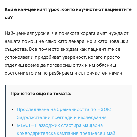
Кой е най-ценният урок, който научихте от пациентите
си?
Най-ценният урок е, че понякога хората имат нужда от
нашата помощ не само като лекари, но и като човешки
същества. Все по-често виждам как пациентите се
успокояват и придобиват увереност, когато просто
отделиш време да поговориш с тях и им обясниш
състоянието им по разбираем и съпричастен начин.
Прочетете още по темата:
Проследяване на бременността по НЗОК:
Задължителни прегледи и изследвания
МБАЛ – Пазарджик стартира мащабна
кръводарителска кампания през месец май