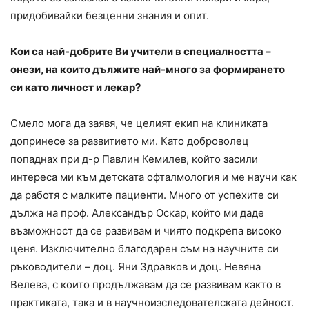
придобивайки безценни знания и опит.
Кои са най-добрите Ви учители в специалността –
онези, на които дължите най-много за формирането
си като личност и лекар?
Смело мога да заявя, че целият екип на клиниката
допринесе за развитието ми. Като доброволец
попаднах при д-р Павлин Кемилев, който засили
интереса ми към детската офталмология и ме научи как
да работя с малките пациенти. Много от успехите си
дължа на проф. Александър Оскар, който ми даде
възможност да се развивам и чиято подкрепа високо
ценя. Изключително благодарен съм на научните си
ръководители – доц. Яни Здравков и доц. Невяна
Велева, с които продължавам да се развивам както в
практиката, така и в научноизследователската дейност.