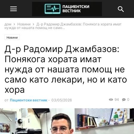
дом
Новини
Д-р Радомир Джамбазов: Понякога хората имат
нужда от нашата помощ не само...
Новини
Д-р Радомир Джамбазов:
Понякога хората имат
нужда от нашата помощ не
само като лекари, но и като
хора
94
0
от
Пациентски вестник
-
03/05/2026