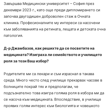
Завършва Медицински университет – София през
декември 2023 г., като още преди дипломирането си
започва двугодишен доброволен стаж в Очната
клиника. Професионалните му интереси са насочени
към заболяванията на ретината, лещата и детската очна
патология.
Д-р Джамбазов, как решихте да се посветите на
медицината? Изиграха ли семейството и училището
роля за този Ваш избор?
Родителите ми са лекари и съм израснал в такава
среда. Много често след училище прекарвах часове в
болниците покрай тях и предполагам, че
подсъзнателно това изигра голяма роля в избора ми да
се насоча към медицината. Впоследствие, в училище
проявих голям интерес към биологията и човешкото