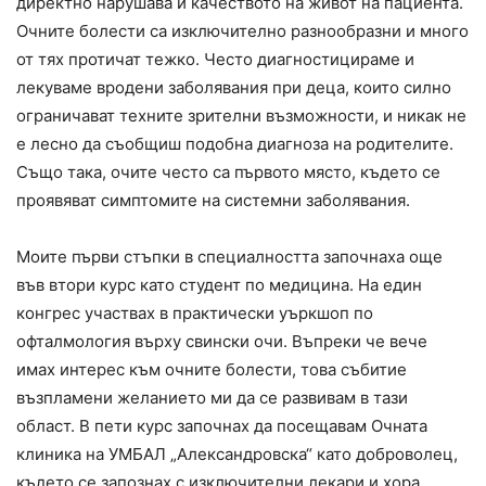
директно нарушава и качеството на живот на пациента.
Очните болести са изключително разнообразни и много
от тях протичат тежко. Често диагностицираме и
лекуваме вродени заболявания при деца, които силно
ограничават техните зрителни възможности, и никак не
е лесно да съобщиш подобна диагноза на родителите.
Също така, очите често са първото място, където се
проявяват симптомите на системни заболявания.
Моите първи стъпки в специалността започнаха още
във втори курс като студент по медицина. На един
конгрес участвах в практически уъркшоп по
офталмология върху свински очи. Въпреки че вече
имах интерес към очните болести, това събитие
възпламени желанието ми да се развивам в тази
област. В пети курс започнах да посещавам Очната
клиника на УМБАЛ „Александровска“ като доброволец,
където се запознах с изключителни лекари и хора,