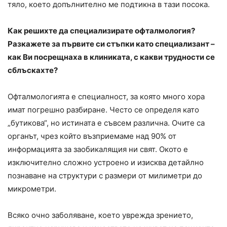
тяло, което допълнително ме подтикна в тази посока.
Как решихте да специализирате офталмология?
Разкажете за първите си стъпки като специализант –
как Ви посрещнаха в клиниката, с какви трудности се
сблъскахте?
Офталмологията е специалност, за която много хора
имат погрешно разбиране. Често се определя като
„бутикова“, но истината е съвсем различна. Очите са
органът, чрез който възприемаме над 90% от
информацията за заобикалящия ни свят. Окото е
изключително сложно устроено и изисква детайлно
познаване на структури с размери от милиметри до
микрометри.
Всяко очно заболяване, което уврежда зрението,