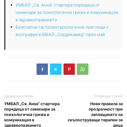
УМБАЛ „Св. Анна“ стартира поредица от
семинари за психологична грижа и комуникация
в здравеопазването
Безплатни гастроентерологични прегледи с
ехография в МБАЛ „Сердикамед“ през май
предишна статия
Следваща статия
УМБАЛ „Св. Анна“ стартира
Нови правила за
поредица от семинари за
прозрачност при
психологична грижа и
заплащането на
комуникация в
скъпоструващи терапии за
здравеопазването
деца