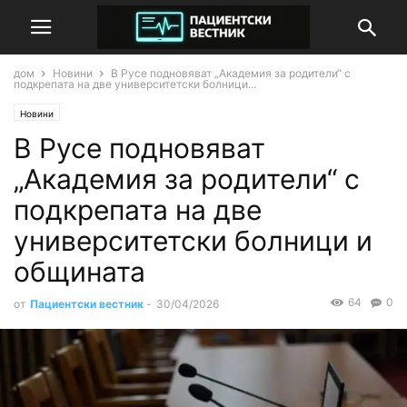
дом
Новини
В Русе подновяват „Академия за родители“ с
подкрепата на две университетски болници...
Новини
В Русе подновяват
„Академия за родители“ с
подкрепата на две
университетски болници и
общината
64
0
от
Пациентски вестник
-
30/04/2026