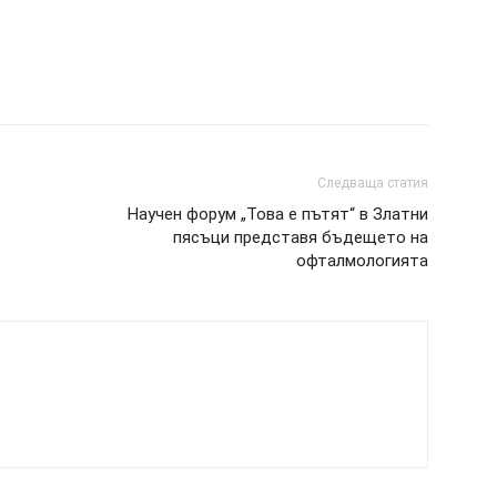
Следваща статия
Научен форум „Това е пътят“ в Златни
пясъци представя бъдещето на
офталмологията