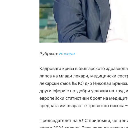
Рубрика:
Новини
Кадровата криза в българското здравеопа
липса на млади лекари, медицински сест
лекарски съюз (БЛС) д-р Николай Брънза
други сфери с по-добри условия на труд 
европейски статистики броят на медицит
средната им възраст е тревожно висока –
Председателят на БЛС припомни, че цени
април 2024 година. Това води до тежко 