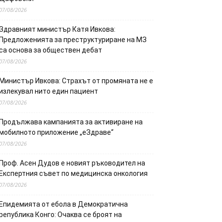
07/08/2026
Здравният министър Катя Ивкова:
Предложенията за преструктуриране на МЗ
са основа за обществен дебат
07/08/2026
Министър Ивкова: Страхът от промяната не е
излекувал нито един пациент
07/08/2026
Продължава кампанията за активиране на
мобилното приложение „еЗдраве“
07/08/2026
Проф. Асен Дудов е новият ръководител на
Експертния съвет по медицинска онкология
07/08/2026
Епидемията от ебола в Демократична
република Конго: Очаква се броят на