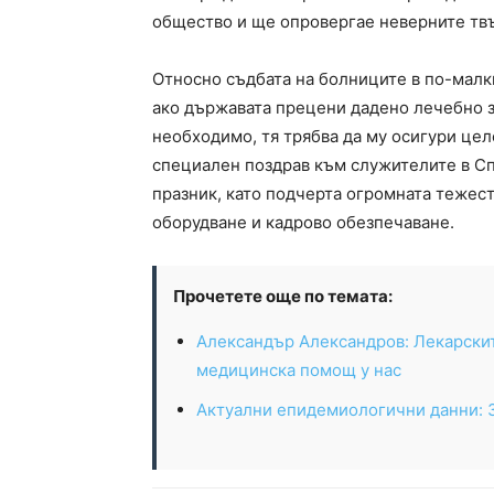
общество и ще опровергае неверните твъ
Относно съдбата на болниците в по-малк
ако държавата прецени дадено лечебно 
необходимо, тя трябва да му осигури цел
специален поздрав към служителите в С
празник, като подчерта огромната тежест
оборудване и кадрово обезпечаване.
Прочетете още по темата:
Александър Александров: Лекарскит
медицинска помощ у нас
Актуални епидемиологични данни: 