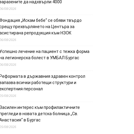
заразените да надхвърли 4000
06/08/2026
Фондация „Искам бебе“ се обяви твърдо
срещу прехвърлянето на Центъра за
асистирана репродукция към НЗОК
06/08/2026
Успешно лечение на пациент с тежка форма
на легионерска болест в УМБАЛ Бургас
06/08/2026
Реформата в държавния здравен контрол
запазва всички работещи структури и
експертния персонал
05/08/2026
Засилен интерес към профилактичните
прегледи в новата детска болница „Св.
Анастасия“ в Бургас
05/08/2026