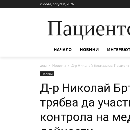
събота, август 8, 2026
Пациент
НАЧАЛО
НОВИНИ
ИНТЕРВЮТ
дом
Новини
Д-р Николай Брънзалов: Пациентъ
Новини
Д-р Николай Бр
трябва да участ
контрола на ме