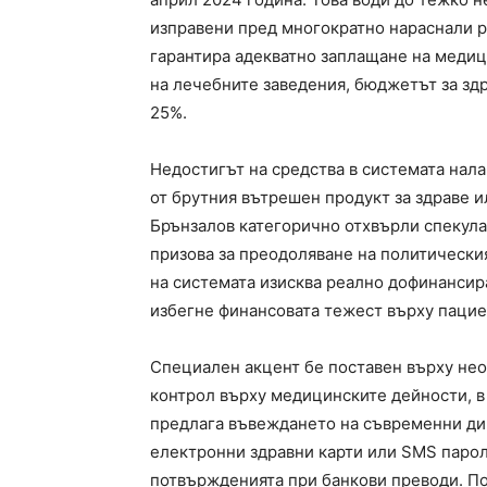
изправени пред многократно нараснали ра
гарантира адекватно заплащане на меди
на лечебните заведения, бюджетът за зд
25%.
Недостигът на средства в системата нал
от брутния вътрешен продукт за здраве и
Брънзалов категорично отхвърли спекулац
призова за преодоляване на политическия
на системата изисква реално дофинансиран
избегне финансовата тежест върху пацие
Специален акцент бе поставен върху нео
контрол върху медицинските дейности, в
предлага въвеждането на съвременни диг
електронни здравни карти или SMS парол
потвържденията при банкови преводи. По