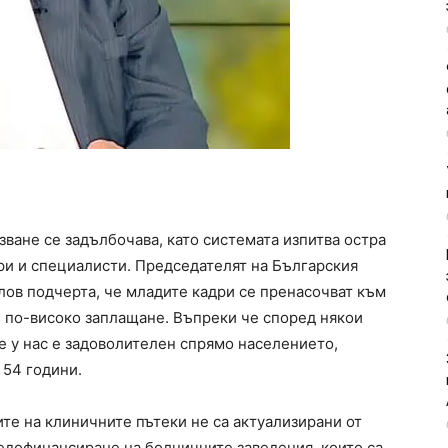
зване се задълбочава, като системата изпитва остра
ри и специалисти. Председателят на Българския
лов подчерта, че младите кадри се пренасочват към
и по-високо заплащане. Въпреки че според някои
е у нас е задоволителен спрямо населението,
 54 години.
те на клиничните пътеки не са актуализирани от
недофинансиране на болничните заведения, които са