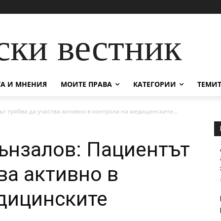
ски вестник
А И МНЕНИЯ
МОИТЕ ПРАВА
КАТЕГОРИИ
ТЕМИТ
т трябва да участва активно в контрола на медицинските...
ънзалов: Пациентът
ва активно в
дицинските