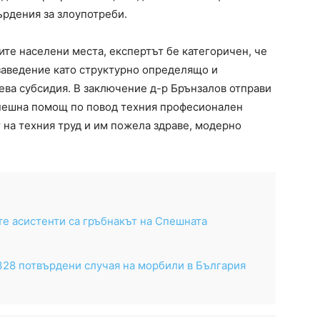
рдения за злоупотреби.
ите населени места, експертът бе категоричен, че
заведение като структурно определящо и
ева субсидия. В заключение д-р Брънзалов отправи
пешна помощ по повод техния професионален
 на техния труд и им пожела здраве, модерно
е асистенти са гръбнакът на Спешната
328 потвърдени случая на морбили в България