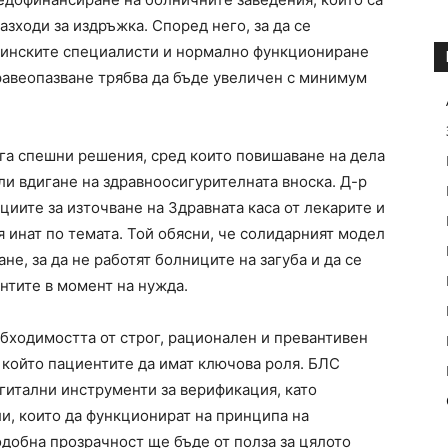
зходи за издръжка. Според него, за да се
цинските специалисти и нормално функциониране
равеопазване трябва да бъде увеличен с минимум
ага спешни решения, сред които повишаване на дела
ли вдигане на здравноосигурителната вноска. Д-р
иите за източване на Здравната каса от лекарите и
 инат по темата. Той обясни, че солидарният модел
е, за да не работят болниците на загуба и да се
нтите в момент на нужда.
бходимостта от строг, рационален и превантивен
 който пациентите да имат ключова роля. БЛС
итални инструменти за верификация, като
и, които да функционират на принципа на
добна прозрачност ще бъде от полза за цялото