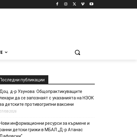
Е
Последни публикации
Доц. д-р Узунова: Общопрактикуващите
лекари да се запознаят с указанията на НЗОК
за детските противогрипни ваксини
07/08/2026
Нови информационни ресурси за кърмене и
ранни детски грижи в МБАЛ „Д-р Атанас
Дафовски“