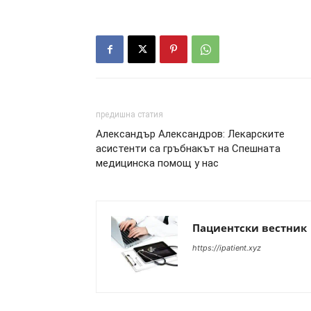
предишна статия
Александър Александров: Лекарските
асистенти са гръбнакът на Спешната
медицинска помощ у нас
Пациентски вестник
https://ipatient.xyz