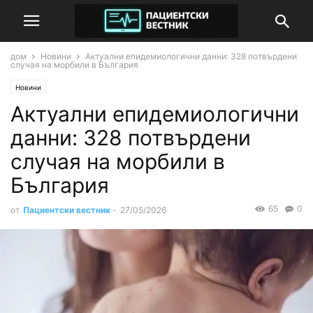
дом
Новини
Актуални епидемиологични данни: 328 потвърдени
случая на морбили в България
Новини
Актуални епидемиологични
данни: 328 потвърдени
случая на морбили в
България
65
0
от
Пациентски вестник
-
27/05/2026