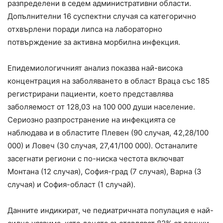
разпределени в седем административни области.
Допълнителни 16 суспектни случая са категорично
отхвърлени поради липса на лабораторно
потвърждение за активна морбилна инфекция.
Епидемиологичният анализ показва най-висока
концентрация на заболяването в област Враца със 185
регистрирани пациенти, което представлява
заболяемост от 128,03 на 100 000 души население.
Сериозно разпространение на инфекцията се
наблюдава и в областите Плевен (90 случая, 42,28/100
000) и Ловеч (30 случая, 27,41/100 000). Останалите
засегнати региони с по-ниска честота включват
Монтана (12 случая), София-град (7 случая), Варна (3
случая) и София-област (1 случай).
Данните индикират, че педиатричната популация е най-