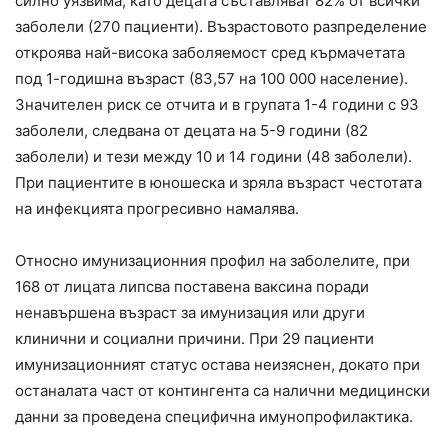
силно уязвима, като децата съставляват 82% от всички
заболели (270 пациенти). Възрастовото разпределение
откроява най-висока заболяемост сред кърмачетата
под 1-годишна възраст (83,57 на 100 000 население).
Значителен риск се отчита и в групата 1-4 години с 93
заболели, следвана от децата на 5-9 години (82
заболели) и тези между 10 и 14 години (48 заболели).
При пациентите в юношеска и зряла възраст честотата
на инфекцията прогресивно намалява.
Относно имунизационния профил на заболелите, при
168 от лицата липсва поставена ваксина поради
ненавършена възраст за имунизация или други
клинични и социални причини. При 29 пациенти
имунизационният статус остава неизяснен, докато при
останалата част от контингента са налични медицински
данни за проведена специфична имунопрофилактика.