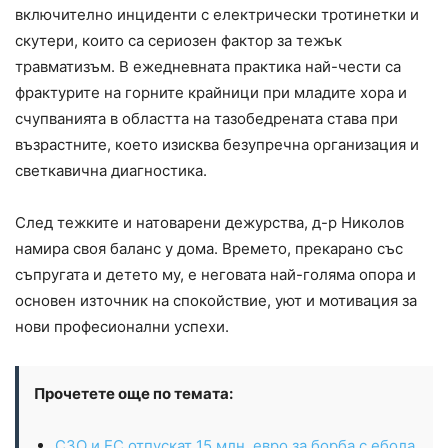
включително инциденти с електрически тротинетки и
скутери, които са сериозен фактор за тежък
травматизъм. В ежедневната практика най-чести са
фрактурите на горните крайници при младите хора и
счупванията в областта на тазобедрената става при
възрастните, което изисква безупречна организация и
светкавична диагностика.
След тежките и натоварени дежурства, д-р Николов
намира своя баланс у дома. Времето, прекарано със
съпругата и детето му, е неговата най-голяма опора и
основен източник на спокойствие, уют и мотивация за
нови професионални успехи.
Прочетете още по темата:
СЗО и ЕС отпускат 15 млн. евро за борба с ебола