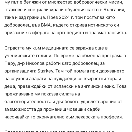
му път е белязан от множество доброволчески мисии,
стажове и специализирани обучения както в България,
така и зад граница. През 2024 г. той постъпва като
доброволец във ВМА, където открива истинското си
призвание в сферата на ортопедията и травматологията.
Страстта му към медицината се заражда още в
ученическите години. По време на обменна програма в
Перу, д-р Николов работи като доброволец за
организацията Starkey. Там той помага при даряването
на слухови апарати на нуждаещи се възрастни хора и
деца, превеждайки от испански на английски език. Това
преживяване му показва силата на
благотворителността и дълбокото удовлетворение от
възможността да промениш човешки съдби,
насочвайки го окончателно към лекарската професия.