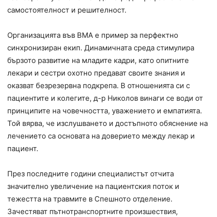
самостоятелност и решителност.
Организацията във ВМА е пример за перфектно
синхронизиран екип. Динамичната среда стимулира
бързото развитие на младите кадри, като опитните
лекари и сестри охотно предават своите знания и
оказват безрезервна подкрепа. В отношенията си с
пациентите и колегите, д-р Николов винаги се води от
принципите на човечността, уважението и емпатията.
Той вярва, че изслушването и достъпното обяснение на
лечението са основата на доверието между лекар и
пациент.
През последните години специалистът отчита
значително увеличение на пациентския поток и
тежестта на травмите в Спешното отделение.
Зачестяват пътнотранспортните произшествия,