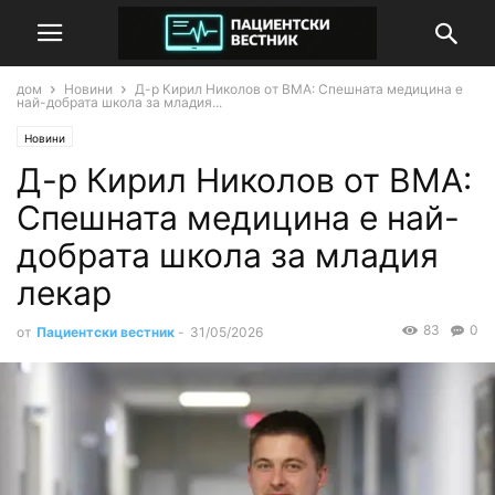
дом
Новини
Д-р Кирил Николов от ВМА: Спешната медицина е
най-добрата школа за младия...
Новини
Д-р Кирил Николов от ВМА:
Спешната медицина е най-
добрата школа за младия
лекар
83
0
от
Пациентски вестник
-
31/05/2026