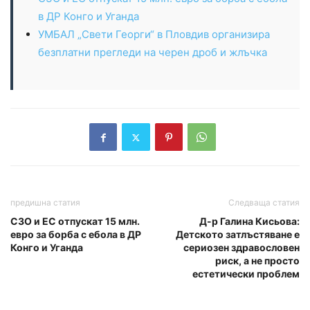
в ДР Конго и Уганда
УМБАЛ „Свети Георги“ в Пловдив организира
безплатни прегледи на черен дроб и жлъчка
предишна статия
Следваща статия
СЗО и ЕС отпускат 15 млн.
Д-р Галина Кисьова:
евро за борба с ебола в ДР
Детското затлъстяване е
Конго и Уганда
сериозен здравословен
риск, а не просто
естетически проблем