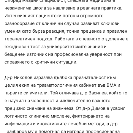
Според младия специалист, спешната медицина е
незаменима школа за навлизане в реалната практика.
Интензивният пациентски поток и огромното
разнообразие от клинични случаи развиват ключови
умения като бърза реакция, точна преценка и правилен
терапевтичен подход. Работата в спешното отделение е
ежедневен тест за университетските знания и
безценен източник на професионална увереност при
справянето с критични ситуации.
Д-р Николов изразява дълбока признателност към
целия екип на травматологичния кабинет във ВМА и
първите си учители. Той отличава д-р Василев, който го
е научил на човечност и изключително важното
прецизно снемане на анамнеза. От д-р Димов е усвоил
логичното клинично мислене, филтрирането на
информация и иновативните лечебни методи, а д-р
Газибаров му е помогнал да изгради професионална