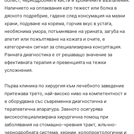
болест, чернодробните кисти и хроничните възпаления.
Наличието на оплаквания като тежест или болка в
дясното подребрие, гадене след консумация на мазни
храни, подуване на корема, горчив вкус в устата,
необяснима умора, потъмняване на урината, загуба на
апетит или пожълтяване на кожата и очите, е
категоричен сигнал за специализирана консултация.
Ранната диагностика е от решаващо значение за
ефективната терапия и превенцията на тежки
усложнения.
Първа клиника по хирургия към лечебното заведение
притежава трето, най-високо ниво на компетентност и
е оборудвана със съвременна диагностична и
терапевтична апаратура. Звеното осигурява
високоспециализирана хирургична помощ при
заболявания на стомашно-чревния тракт, жлъчно-
чернодробната система, хернии, колопроктологични и