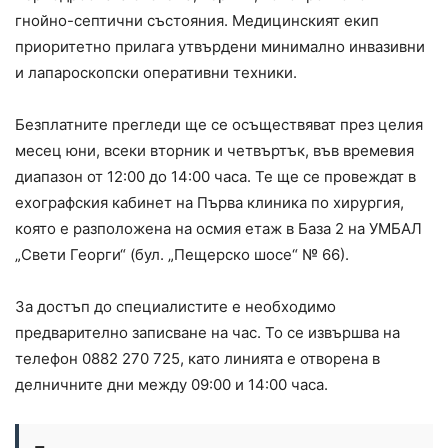
гнойно-септични състояния. Медицинският екип
приоритетно прилага утвърдени минимално инвазивни
и лапароскопски оперативни техники.
Безплатните прегледи ще се осъществяват през целия
месец юни, всеки вторник и четвъртък, във времевия
диапазон от 12:00 до 14:00 часа. Те ще се провеждат в
ехографския кабинет на Първа клиника по хирургия,
която е разположена на осмия етаж в База 2 на УМБАЛ
„Свети Георги“ (бул. „Пещерско шосе“ № 66).
За достъп до специалистите е необходимо
предварително записване на час. То се извършва на
телефон 0882 270 725, като линията е отворена в
делничните дни между 09:00 и 14:00 часа.