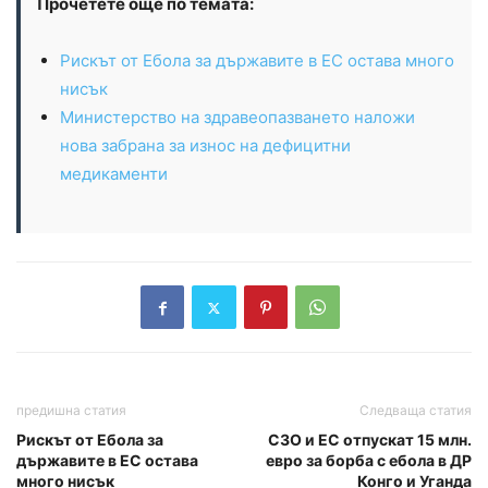
Прочетете още по темата:
Рискът от Ебола за държавите в ЕС остава много
нисък
Министерство на здравеопазването наложи
нова забрана за износ на дефицитни
медикаменти
предишна статия
Следваща статия
Рискът от Ебола за
СЗО и ЕС отпускат 15 млн.
държавите в ЕС остава
евро за борба с ебола в ДР
много нисък
Конго и Уганда