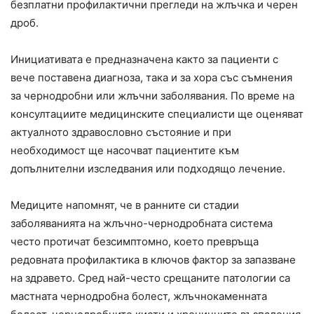
безплатни профилактични прегледи на жлъчка и черен
дроб.
Инициативата е предназначена както за пациенти с
вече поставена диагноза, така и за хора със съмнения
за чернодробни или жлъчни заболявания. По време на
консултациите медицинските специалисти ще оценяват
актуалното здравословно състояние и при
необходимост ще насочват пациентите към
допълнителни изследвания или подходящо лечение.
Медиците напомнят, че в ранните си стадии
заболяванията на жлъчно-чернодробната система
често протичат безсимптомно, което превръща
редовната профилактика в ключов фактор за запазване
на здравето. Сред най-често срещаните патологии са
мастната чернодробна болест, жлъчнокаменната