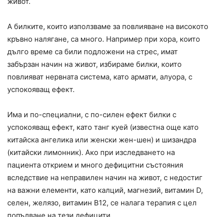
живот.
А билките, които използваме за повлияване на високото
кръвно налягане, са много. Например при хора, които
дълго време са били подложени на стрес, имат
забързан начин на живот, избираме билки, които
повлияват нервната система, като армати, алуора, с
успокояващ ефект.
Има и по-специални, с по-силен ефект билки с
успокояващ ефект, като танг куей (известна още като
китайска ангелика или женски жен-шен) и шизандра
(китайски лимонник). Ако при изследването на
пациента открием и много дефицитни състояния
вследствие на неправилен начин на живот, с недостиг
на важни елементи, като калций, магнезий, витамин D,
селен, желязо, витамин В12, се налага терапия с цел
попълване на тези дефицити.