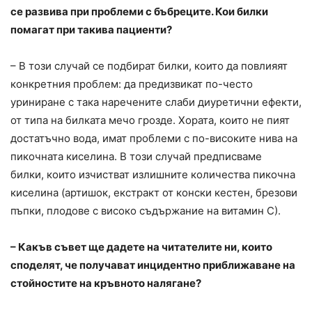
се развива при проблеми с бъбреците. Кои билки
помагат при такива пациенти?
– В този случай се подбират билки, които да повлияят
конкретния проблем: да предизвикат по-често
уриниране с така наречените слаби диуретични ефекти,
от типа на билката мечо грозде. Хората, които не пият
достатъчно вода, имат проблеми с по-високите нива на
пикочната киселина. В този случай предписваме
билки, които изчистват излишните количества пикочна
киселина (артишок, екстракт от конски кестен, брезови
пъпки, плодове с високо съдържание на витамин С).
– Какъв съвет ще дадете на читателите ни, които
споделят, че получават инцидентно приближаване на
стойностите на кръвното налягане?