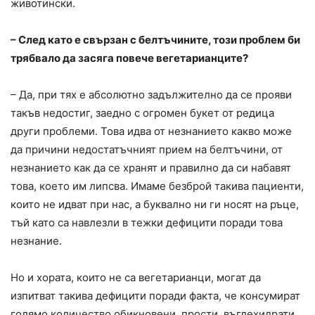
животински.
– След като е свързан с белтъчините, този проблем би
трябвало да засяга повече вегетарианците?
– Да, при тях е абсолютно задължително да се прояви
такъв недостиг, заедно с огромен букет от редица
други проблеми. Това идва от незнанието какво може
да причини недостатъчният прием на белтъчини, от
незнанието как да се хранят и правилно да си набавят
това, което им липсва. Имаме безброй такива пациенти,
които не идват при нас, а буквално ни ги носят на ръце,
тъй като са навлезли в тежки дефицити поради това
незнание.
Но и хората, които не са вегетарианци, могат да
изпитват такива дефицити поради факта, че консумират
голямо количество обикновени, прости, въглехидрати