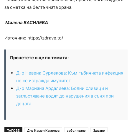
за сметка на белтъчната храна.
Милена ВАСИЛЕВА
Източник: https://zdrave.to/
Прочетете още по темата:
Д-р Невена Сурлекова: Към гъбичната инфекция
не се изгражда имунитет
Д-р Мариана Ардалиева: Болни сливици и
затлъстяване водят до нарушения в съня при
децата
ТАГОВЕ
Д-р Камен Каменов
заболяване
Здраве