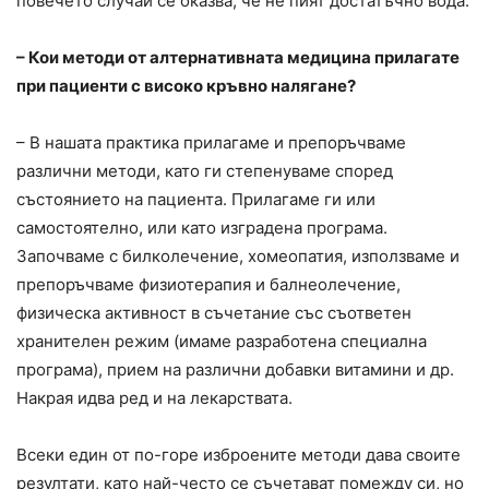
повечето случаи се оказва, че не пият достатъчно вода.
– Кои методи от алтернативната медицина прилагате
при пациенти с високо кръвно налягане?
– В нашата практика прилагаме и препоръчваме
различни методи, като ги степенуваме според
състоянието на пациента. Прилагаме ги или
самостоятелно, или като изградена програма.
Започваме с билколечение, хомеопатия, използваме и
препоръчваме физиотерапия и балнеолечение,
физическа активност в съчетание със съответен
хранителен режим (имаме разработена специална
програма), прием на различни добавки витамини и др.
Накрая идва ред и на лекарствата.
Всеки един от по-горе изброените методи дава своите
резултати, като най-често се съчетават помежду си, но