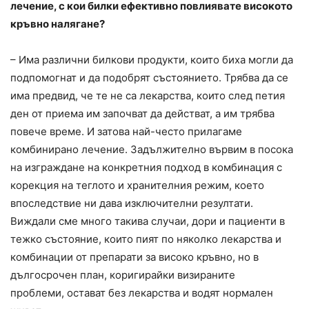
лечение, с кои билки ефективно повлиявате високото
кръвно налягане?
– Има различни билкови продукти, които биха могли да
подпомогнат и да подобрят състоянието. Трябва да се
има предвид, че те не са лекарства, които след петия
ден от приема им започват да действат, а им трябва
повече време. И затова най-често прилагаме
комбинирано лечение. Задължително вървим в посока
на изграждане на конкретния подход в комбинация с
корекция на теглото и хранителния режим, което
впоследствие ни дава изключителни резултати.
Виждали сме много такива случаи, дори и пациенти в
тежко състояние, които пият по няколко лекарства и
комбинации от препарати за високо кръвно, но в
дългосрочен план, коригирайки визираните
проблеми, остават без лекарства и водят нормален