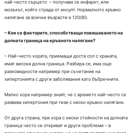
най-често сърцето – получава се инфаркт, или
мозъкът, който страда от инсулт. Нормалното кръвно
налягане за всички възрасти е 120/80.
– Кои са факторите, способстващи повишаването на
долната граница на кръвното налягане?
– Най-често хората, приемащи доста сол с храната,
имат висока долна граница. Разбира се, има още
разновидности например при съчетание на
хипертонията с други заболявания като бъбречните.
Малко хора например знаят, че с времето най-често се
развива хипертония при тези с ниско кръвно налягане.
От друга страна, при хора с ниски стойности на долната
граница често се откриват и други проблеми – в