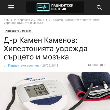
дом
Интервюта и мнения
Д-р Камен Каменов: Хипертонията
уврежда сърцето и мозъка
Интервюта и мнения
Д-р Камен Каменов:
Хипертонията уврежда
сърцето и мозъка
906
0
от
Пациентски вестник
-
26/09/2018