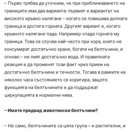
– Първо трябва да уточним, че при приближаването на
границите има два варианта: първият е вариантът на
високото кръвно налягане – когато се повишава долната
граница и достига горната. Другият вариант е, когато
кръвното налягане пада. Например спада горната му
граница. Това се случва най-често при хора, които не
консумират достатъчно храни, богати на белтъчини, и
отново – не пият достатъчно вода. И правилната
реакция е да променят този факт чрез прием на
достатъчно белтъчини и течности. Тогава в рамките на
няколко часа състоянието се коригира, защото
функцията на белтъчините е да поддържат
циркулацията в нормални нива.
– Имате предвид животински белтъчини?
– Не само, белтъчините са цяла група – и растителни, и