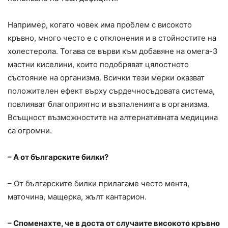
Например, когато човек има проблем с високото
кръвно, много често е с отклонения и в стойностите на
холестерола. Тогава се върви към добавяне на омега-3
мастни киселини, които подобряват цялостното
състояние на организма. Всички тези мерки оказват
положителен ефект върху сърдечносъдовата система,
повлияват благоприятно и възпаленията в организма.
Всъщност възможностите на алтернативната медицина
са огромни.
– А от българските билки?
– От българските билки прилагаме често мента,
маточина, мащерка, жълт кантарион.
– Споменахте, че в доста от случаите високото кръвно