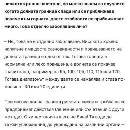
ниското кръвно налягане, но малко знаем за случаите,
когато долната граница спада или се приближава
повече към горната, двете стойности се приближават
много. Това отделно заболяване ли е?
– Не, това не е отделно заболяване. Високото кръвно
налягане има доста разновидности и повишаването на
долната граница е една от тях. Тогава горната е
нормална или леко повишена, а долната се покачва
значително, например на 95, 100, 105, 110, 115 или 120.
Тогава диапазонът между двете се намалява и става по-
малък от 30 или 20 единици.
При висока долна граница рискът е висок и трябва да се
предприемат действия (лечение или съчетания с други
методи). С хипертонията шега не бива! Тя води до
тежки усложнения, до увреждане на различни органи –