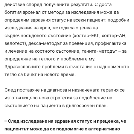
действие според получените резултати. С доста
богатия арсенал от методи за изследвания може да
определим здравния статус на всеки пациент: подробни
изследвания на кръв, методи за оценка на
сърдечносъдовото състояние (холтер-ЕКГ, холтер-АН,
велотест), декса-методът за превенция, профилактика
и лечение на костното състояние, танита-методът – за
определяне на теглото и проблемите му.
Здравословните проблеми в съчетание с наднорменото
тегло са бичът на новото време.
След поставяне на диагноза и назначената терапия се
изготвя изцяло нова стратегия за подобрение на
състоянието на пациента в дългосрочен план.
– След изследване на здравния статус и преценка, че
пациентът може да се подпомогне с алтернативно