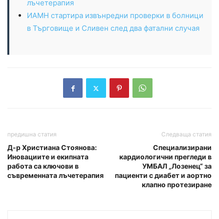
лъчетерапия
ИАМН стартира извънредни проверки в болници
в Търговище и Сливен след два фатални случая
предишна статия
Следваща статия
Д-р Христиана Стоянова:
Специализирани
Иновациите и екипната
кардиологични прегледи в
работа са ключови в
УМБАЛ „Лозенец“ за
съвременната лъчетерапия
пациенти с диабет и аортно
клапно протезиране