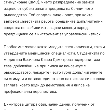
стимулиране (ДМС), чието разпределение зависи
изцяло от субективната преценка на болничното
ръководство. Той сподели личен опит, при който
въпреки съвестната работа, обещаните допълнителни
средства не са били изплащани месеци наред,
превръщайки се в инструмент за управленски натиск.
Проблемът засяга както младите специализанти, така и
утвърдените медицински специалисти. Студентката по
медицина Василена Киара Димитрова подкрепи тази
теза, добавяйки, че при липса на консенсус с
ръководството, лекарите често губят допълнителните
си стимули и остават единствено на ниската си основна
заплата, което води до демотивация и липса на
професионална перспектива.
Димитрова цитира официални данни, получени от