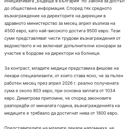
Инициативата „Бъдеще в България“ по Закона за достъп
до обществена информация. Според тях средното
възнаграждение на директорите на дирекции в
здравното министерство за месец април възлиза на
4500 евро, като най-високото достига 9500 евро. Тези
суми представляват чисти трудови възнаграждения от
ведомството и не включват допълнителни хонорари за
участие в бордове на директори на болници.
За контраст, младите медици представиха фишове на
лекари специализанти, от които става ясно, че за пълен
работен месец през април 2026 г. реално получената
сума е около 803 евро, при основна заплата от 1034
евро. Димитрова припомни, че според законовите
разпоредби от миналата година, възнагражденията на
медиците е трябвало да достигнат нива от 1800 евро.
Представителите на младите лекари напомниха, че