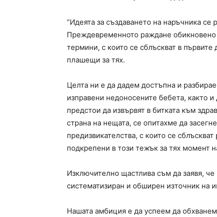
“Идеята за създаването на наръчника се 
Преждевременното раждане обикновено з
термини, с които се сблъскват в първите
плашещи за тях.
Целта ни е да дадем достъпна и разбира
изправени недоносените бебета, както и 
предстои да извървят в битката към здра
страна на нещата, се опитахме да засег
предизвикателства, с които се сблъскват 
подкрепени в този тежък за тях момент н
Изключително щастлива съм да заявя, че 
систематизиран и обширен източник на 
Нашата амбиция е да успеем да обхванем