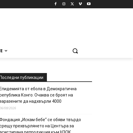
Е
Последни публикации
Епидемията от ебола в Демократична
република Конго: Очаква се броят на
заразените да надхвърли 4000
06/08/2026
Фондация „Искам бебе“ се обяви твърдо
срещу прехвърлянето на Центъра за
асистирана репродукция към НЗОК