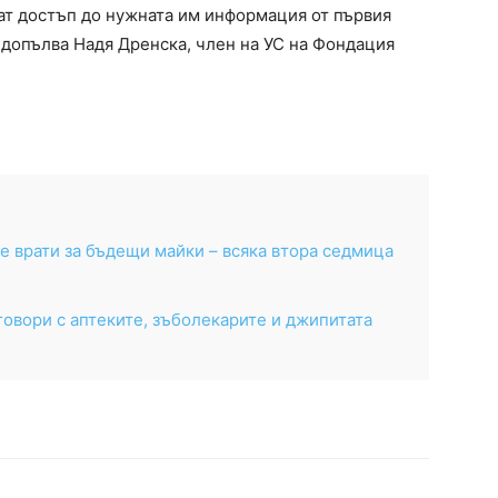
ат достъп до нужната им информация от първия
, допълва Надя Дренска, член на УС на Фондация
е врати за бъдещи майки – всяка втора седмица
оговори с аптеките, зъболекарите и джипитата