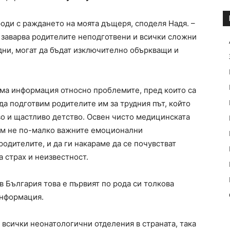
роди с раждането на моята дъщеря, споделя Надя. –
аварва родителите неподготвени и всички сложни
 дни, могат да бъдат изключително объркващи и
ема информация относно проблемите, пред които са
да подготвим родителите им за трудния път, който
во и щастливо детство. Освен чисто медицинската
нем не по-малко важните емоционални
родителите, и да ги накараме да се почувстват
а страх и неизвестност.
в България това е първият по рода си толкова
информация.
 всички неонатологични отделения в страната, така