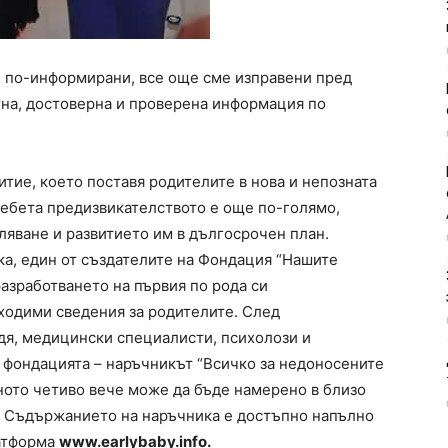
е по-информирани, все още сме изправени пред
на, достоверна и проверена информация по
итие, което поставя родителите в нова и непозната
бебета предизвикателството е още по-голямо,
ляване и развитието им в дългосрочен план.
а, един от създателите на Фондация “Нашите
разработването на първия по рода си
ходими сведения за родителите. След
дя,
медицински
специалисти, психолози и
 фондацията – наръчникът “Всичко за недоносените
езното четиво вече може да бъде намерено в близо
. Съдържанието на наръчника е достъпно напълно
латформа
www.earlybaby.info.