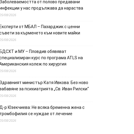
Заболеваемостта от полово предавани
инфекции у нас продължава да нараства
05/08/2026
Експерти от МБАЛ – Пазарджик с ценни
съвети за кърменето към новите майки
05/08/2026
БДСХТ и МУ – Пловдив обявяват
специализиран курс по програма ATLS на
Американския колеж по хирургия
05/08/2026
Здравният министър Катя Ивкова: Без ново
забавяне за психиатрията „Св. Иван Рилски“
05/08/2026
Д-р Юзекчиева: Не всяка бременна жена с
тромбофилия се нуждае от лечение
05/08/2026