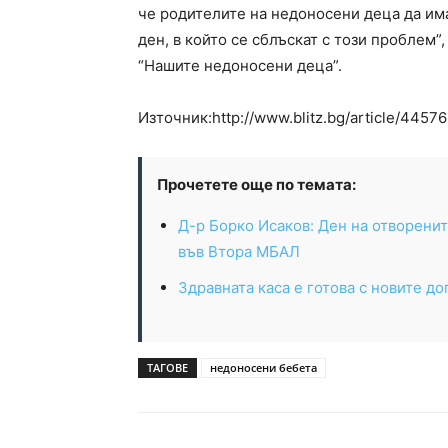
че родителите на недоносени деца да им
ден, в който се сблъскат с този проблем”
“Нашите недоносени деца”.
Източник:http://www.blitz.bg/article/44576
Прочетете още по темата:
Д-р Борко Исаков: Ден на отворенит
във Втора МБАЛ
Здравната каса е готова с новите д
ТАГОВЕ
недоносени бебета