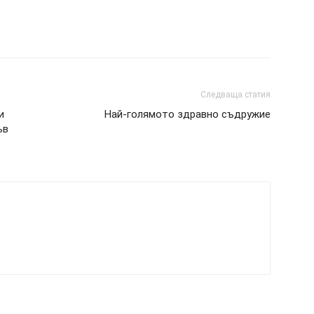
Следваща статия
и
Най-голямото здравно съдружие
ъв