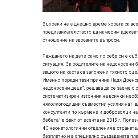
Въпреки че в днешно време хората са вс
предизвикателството да намерим адекват
отношение на здравните въпроси.
Раждането на дете само по себе си е съб
ситуация. За родителите на недоносени 
защото на карта са заложени тяхното оце
Именно поради тази причина Надя Дренск
недоносени деца”, решава да се заеме с 
систематизиран източник на всички необ
няколкогодишни съвместни усилия на На
консултанти по кърмене и доброволци на
бебета” е факт от есента на 2015 г. Пол
40 неонатологични отделения в страната
безплатно и в специално създадената п