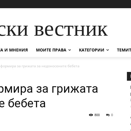
ски вестник
А И МНЕНИЯ
МОИТЕ ПРАВА
КАТЕГОРИИ
ТЕМИТ
формира за грижата за недоносените бебета
рмира за грижата
е бебета
800
0