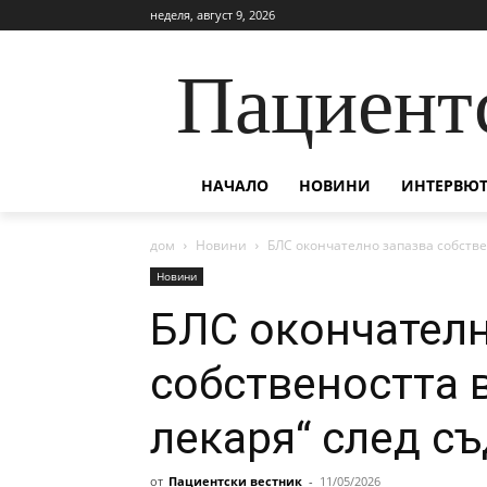
неделя, август 9, 2026
Пациент
НАЧАЛО
НОВИНИ
ИНТЕРВЮТ
дом
Новини
БЛС окончателно запазва собстве
Новини
БЛС окончателн
собствеността 
лекаря“ след с
от
Пациентски вестник
-
11/05/2026