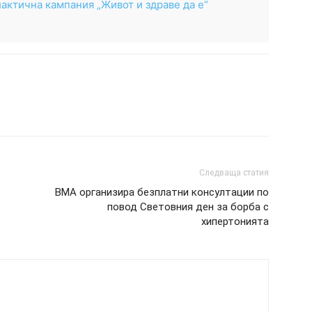
актична кампания „Живот и здраве да е“
Следваща статия
ВМА организира безплатни консултации по
повод Световния ден за борба с
хипертонията