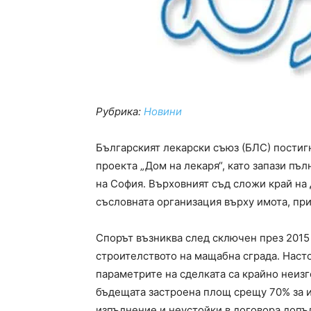
Рубрика:
Новини
Българският лекарски съюз (БЛС) постиг
проекта „Дом на лекаря“, като запази пъ
на София. Върховният съд сложи край на
съсловната организация върху имота, при
Спорът възниква след сключен през 2015 
строителството на мащабна сграда. Наст
параметрите на сделката са крайно неизг
бъдещата застроена площ срещу 70% за и
изпълнение и неустойки в договора допъ