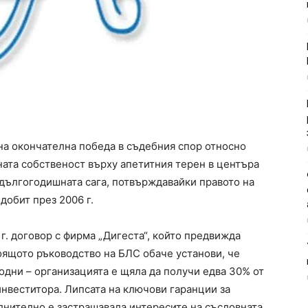
на окончателна победа в съдебния спор относно
лната собственост върху апетитния терен в центъра
 дългогодишната сага, потвърждавайки правото на
добит през 2006 г.
г. договор с фирма „Дигеста“, който предвижда
оящото ръководство на БЛС обаче установи, че
одни – организацията е щяла да получи едва 30% от
нвеститора. Липсата на ключови гаранции за
лнително е застрашавала интересите на съсловната