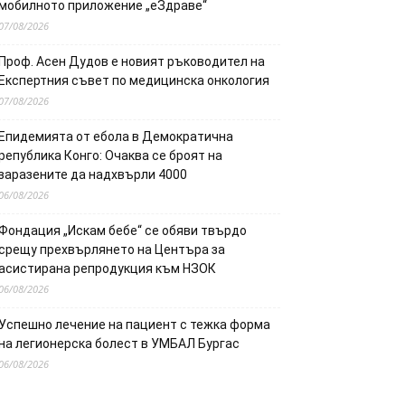
мобилното приложение „еЗдраве“
07/08/2026
Проф. Асен Дудов е новият ръководител на
Експертния съвет по медицинска онкология
07/08/2026
Епидемията от ебола в Демократична
република Конго: Очаква се броят на
заразените да надхвърли 4000
06/08/2026
Фондация „Искам бебе“ се обяви твърдо
срещу прехвърлянето на Центъра за
асистирана репродукция към НЗОК
06/08/2026
Успешно лечение на пациент с тежка форма
на легионерска болест в УМБАЛ Бургас
06/08/2026