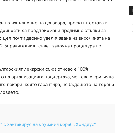
ално изпълнение на договора, проектът остава в
 дейности са предприемани предимно стъпки за
с цел почти двойно увеличаване на височината на
С, Управителният съвет започна процедура по
лгарският лекарски съюз отново е 100%
то на организацията подчертаха, че това е критична
ите лекари, която гарантира, че бъдещето на терена
словието.
 с хантавирус на круизния кораб „Хондиус“