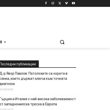
Е
Последни публикации
Д-р Явор Павлов: Патолозите са хората в
сянка, които държат ключа към точната
диагноза
09/08/2026
Гърция и Италия с най-висока заболеваемост
от западнонилска треска в Европа
08/08/2026