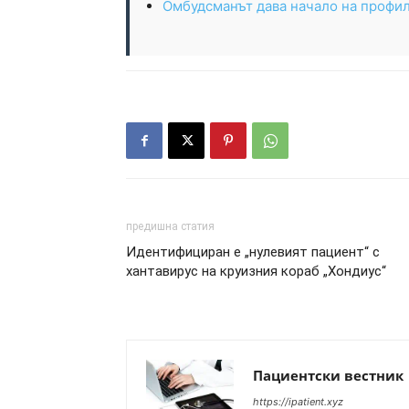
Омбудсманът дава начало на профил
предишна статия
Идентифициран е „нулевият пациент“ с
хантавирус на круизния кораб „Хондиус“
Пациентски вестник
https://ipatient.xyz