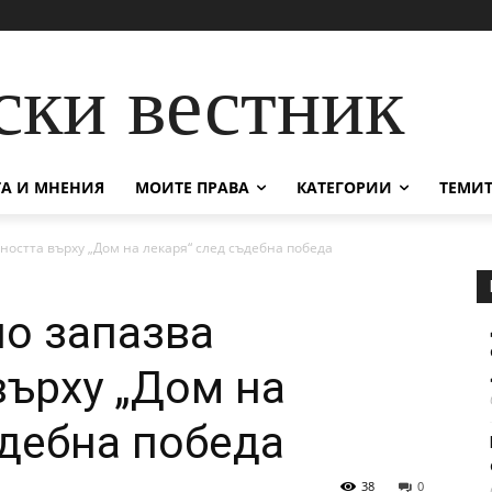
ски вестник
А И МНЕНИЯ
МОИТЕ ПРАВА
КАТЕГОРИИ
ТЕМИТ
ността върху „Дом на лекаря“ след съдебна победа
о запазва
върху „Дом на
ъдебна победа
38
0