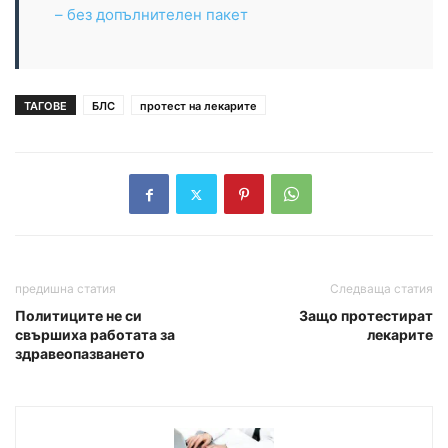
– без допълнителен пакет
ТАГОВЕ
БЛС
протест на лекарите
предишна статия
Следваща статия
Политиците не си
Защо протестират
свършиха работата за
лекарите
здравеопазването