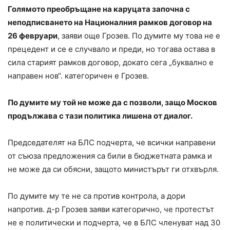
Голямото преобръщане на каруцата започна с
неподписването на Националния рамков договор на
26 февруари
, заяви още Грозев. По думите му това не е
прецедент и се е случвало и преди, но тогава остава в
сила старият рамков договор, докато сега „буквално е
направен нов“. категоричен е Грозев.
По думите му той не може да с позволи, защо Москов
продължава с тази политика лишена от диалог.
Председателят на БЛС подчерта, че всички направени
от съюза предложения са били в бюджетната рамка и
не може да си обясни, защото министърът ги отхвърля.
По думите му те не са против контрола, а дори
напротив. д-р Грозев заяви категорично, че протестът
не е политически и подчерта, че в БЛС членуват над 30