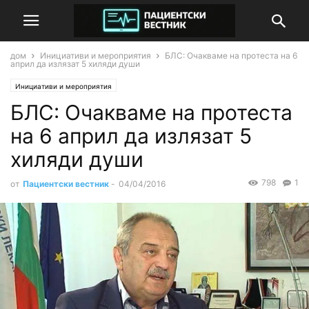
дом
Инициативи и мероприятия
БЛС: Очакваме на протеста на 6
април да излязат 5 хиляди души
Инициативи и мероприятия
БЛС: Очакваме на протеста
на 6 април да излязат 5
хиляди души
798
1
от
Пациентски вестник
-
04/04/2016