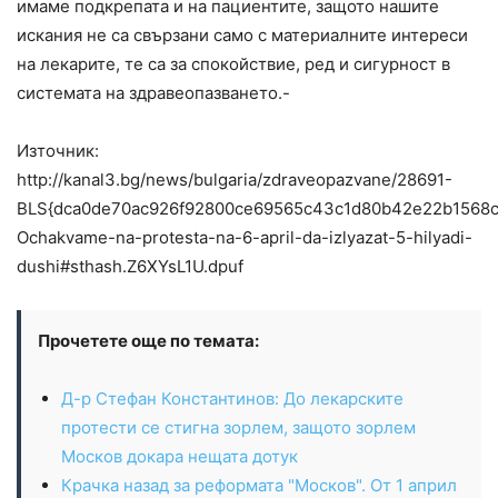
имаме подкрепата и на пациентите, защото нашите
искания не са свързани само с материалните интереси
на лекарите, те са за спокойствие, ред и сигурност в
системата на здравеопазването.-
Източник:
http://kanal3.bg/news/bulgaria/zdraveopazvane/28691-
BLS{dca0de70ac926f92800ce69565c43c1d80b42e22b1568
Ochakvame-na-protesta-na-6-april-da-izlyazat-5-hilyadi-
dushi#sthash.Z6XYsL1U.dpuf
Прочетете още по темата:
Д-р Стефан Константинов: До лекарските
протести се стигна зорлем, защото зорлем
Москов докара нещата дотук
Крачка назад за реформата "Москов". От 1 април