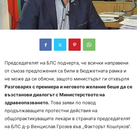
Председателят на БЛС подчерта, че всички направени
от съюза предложения са били в бюджетната рамка и
не може да си обясни, защото министърът ги отхвърля
Разговарях с премиера и неговото желание беше да се
възстанови диалогът с Министерството на
здравеопазването.
Това заяви по повод
продължаващите протестни действия на
общопрактикуващите лекари в страната председателят
на БЛС д-р Венцислав Грозев във „Факторът Кошлуков“.