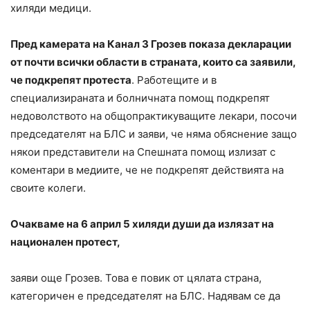
хиляди медици.
Пред камерата на Канал 3 Грозев показа декларации
от почти всички области в страната, които са заявили,
че подкрепят протеста
. Работещите и в
специализираната и болничната помощ подкрепят
недоволството на общопрактикуващите лекари, посочи
председателят на БЛС и заяви, че няма обяснение защо
някои представители на Спешната помощ излизат с
коментари в медиите, че не подкрепят действията на
своите колеги.
Очакваме на 6 април 5 хиляди души да излязат на
национален протест,
заяви още Грозев. Това е повик от цялата страна,
категоричен е председателят на БЛС. Надявам се да