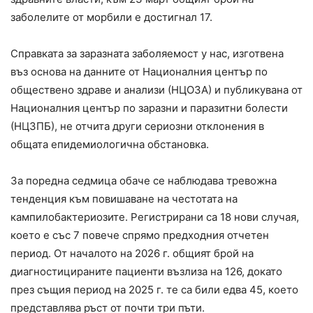
заболелите от морбили е достигнал 17.
Справката за заразната заболяемост у нас, изготвена
въз основа на данните от Националния център по
обществено здраве и анализи (НЦОЗА) и публикувана от
Националния център по заразни и паразитни болести
(НЦЗПБ), не отчита други сериозни отклонения в
общата епидемиологична обстановка.
За поредна седмица обаче се наблюдава тревожна
тенденция към повишаване на честотата на
кампилобактериозите. Регистрирани са 18 нови случая,
което е със 7 повече спрямо предходния отчетен
период. От началото на 2026 г. общият брой на
диагностицираните пациенти възлиза на 126, докато
през същия период на 2025 г. те са били едва 45, което
представлява ръст от почти три пъти.