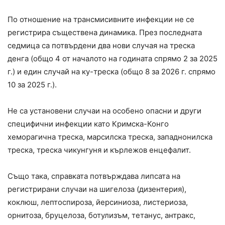
По отношение на трансмисивните инфекции не се
регистрира съществена динамика. През последната
седмица са потвърдени два нови случая на треска
денга (общо 4 от началото на годината спрямо 2 за 2025
г.) и един случай на ку-треска (общо 8 за 2026 г. спрямо
10 за 2025 г.).
Не са установени случаи на особено опасни и други
специфични инфекции като Кримска-Конго
хеморагична треска, марсилска треска, западнонилска
треска, треска чикунгуня и кърлежов енцефалит.
Също така, справката потвърждава липсата на
регистрирани случаи на шигелоза (дизентерия),
коклюш, лептоспироза, йерсиниоза, листериоза,
орнитоза, бруцелоза, ботулизъм, тетанус, антракс,