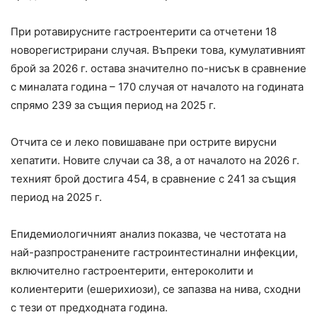
При ротавирусните гастроентерити са отчетени 18
новорегистрирани случая. Въпреки това, кумулативният
брой за 2026 г. остава значително по-нисък в сравнение
с миналата година – 170 случая от началото на годината
спрямо 239 за същия период на 2025 г.
Отчита се и леко повишаване при острите вирусни
хепатити. Новите случаи са 38, а от началото на 2026 г.
техният брой достига 454, в сравнение с 241 за същия
период на 2025 г.
Епидемиологичният анализ показва, че честотата на
най-разпространените гастроинтестинални инфекции,
включително гастроентерити, ентероколити и
колиентерити (ешерихиози), се запазва на нива, сходни
с тези от предходната година.