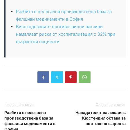
Разбита е нелегална производствена база за
фалшиви медикаменти в София
Високодозовите противогрипни ваксини
намаляват риска от хоспитализация с 32% при
възрастни пациенти
предишна статия
Следваща статия
Разбита е нелегална
Нападателят на лекаря в
производствена база за
Кюстендил остава за
фалшиви медикаменти в
постоянно в ареста
София