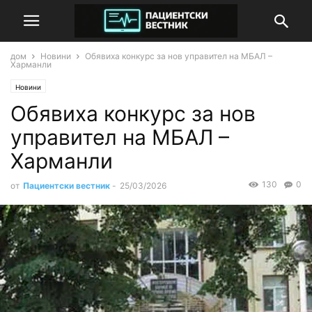
дом
Новини
Обявиха конкурс за нов управител на МБАЛ –
Харманли
Новини
Обявиха конкурс за нов
управител на МБАЛ –
Харманли
130
0
от
Пациентски вестник
-
25/03/2026