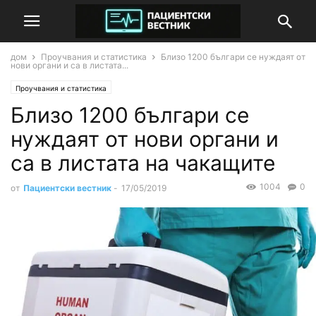
дом
Проучвания и статистика
Близо 1200 българи се нуждаят от
нови органи и са в листата...
Проучвания и статистика
Близо 1200 българи се
нуждаят от нови органи и
са в листата на чакащите
1004
0
от
Пациентски вестник
-
17/05/2019