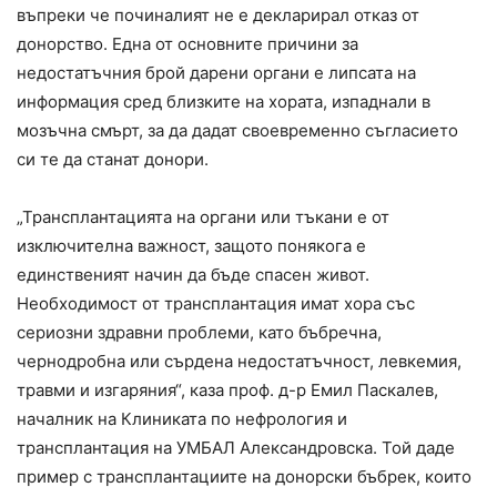
въпреки че починалият не е декларирал отказ от
донорство. Една от основните причини за
недостатъчния брой дарени органи е липсата на
информация сред близките на хората, изпаднали в
мозъчна смърт, за да дадат своевременно съгласието
си те да станат донори.
„Трансплантацията на органи или тъкани е от
изключителна важност, защото понякога е
единственият начин да бъде спасен живот.
Необходимост от трансплантация имат хора със
сериозни здравни проблеми, като бъбречна,
чернодробна или сърдена недостатъчност, левкемия,
травми и изгаряния“, каза проф. д-р Емил Паскалев,
началник на Клиниката по нефрология и
трансплантация на УМБАЛ Александровска. Той даде
пример с трансплантациите на донорски бъбрек, които