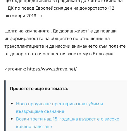
ще бъде представена в градинката до Лятното кино на
НДК по повод Европейския ден на донорството (12
октомври 2019 г.).
Целта на кампанията „Да дариш живот“ е да повиши
информираността на общество по отношение на
трансплантациите и да насочи вниманието към ползите
от донорството и осъществяването му в България.
Източник: https://www.zdrave.net/
Прочетете още по темата:
Ново проучване преоткрива как губим и
възвръщаме съзнание
Всеки трети над 15-годишна възраст е с високо
кръвно налягане