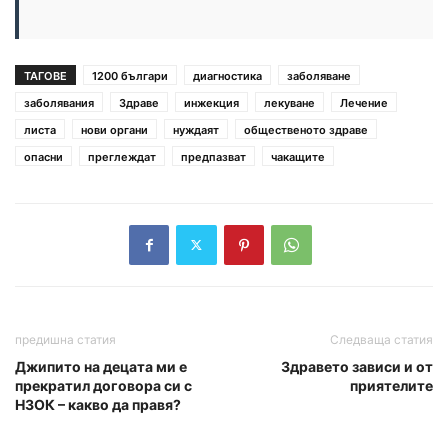
ТАГОВЕ
1200 българи
диагностика
заболяване
заболявания
Здраве
инжекция
лекуване
Лечение
листа
нови органи
нуждаят
общественото здраве
опасни
преглеждат
предпазват
чакащите
предишна статия
Следваща статия
Джипито на децата ми е
Здравето зависи и от
прекратил договора си с
приятелите
НЗОК – какво да правя?