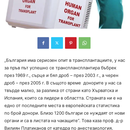
„България има сериозен опит в трансплантациите, у нас
за пръв път успешно се трансплансплантира бъбрек
през 1969 г., сърце и бял дроб – през 2003 г., а черен
дроб – през 2005 г. В същото време донорите у нас са
твърде малко, за разлика от страни като Хърватска и
Испания, които са лидери в областта. Страната ни е на
едно от последните места в европейската статистика
по брой донори. Близо 1200 българи се нуждаят от нови
органи и са в листата на чакащите“. Това каза проф. д-р
Вилиян Платиканов от катедра по анестезиология,