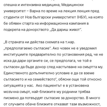
спешна и интензивна медицина, Медицински
университет – Варна по време на лекция лекция пред
студенти от Нов български универститет (НБУ), на която
бе обявен старта на информационна кампания в
подкрепа на донорството „Да дариш живот“.
„В страната ни действа схемата на т.нар.
„предполагаемо съгласие“. Ако човек не е уведомил
институциите предварително по установения ред, че не
иска да дари органите си, се предполага, че той е
съгласен да бъде донор след настъпване на смъртта му.
Единственото допълнително условие е да се вземе
съгласието и на семейството“, обясни още той относно
ситуацията у нас. Ако пациентът е в установена
мозъчна смърт, най-близките му роднини трябва
писмено да потвърдят съгласие за донорство. В много
от случаите обаче близките отказват тази възможност,