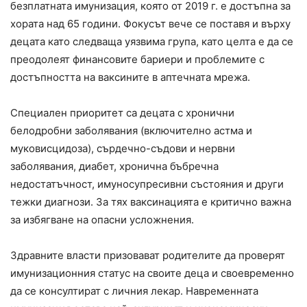
безплатната имунизация, която от 2019 г. е достъпна за
хората над 65 години. Фокусът вече се поставя и върху
децата като следваща уязвима група, като целта е да се
преодолеят финансовите бариери и проблемите с
достъпността на ваксините в аптечната мрежа.
Специален приоритет са децата с хронични
белодробни заболявания (включително астма и
муковисцидоза), сърдечно-съдови и нервни
заболявания, диабет, хронична бъбречна
недостатъчност, имуносупресивни състояния и други
тежки диагнози. За тях ваксинацията е критично важна
за избягване на опасни усложнения.
Здравните власти призовават родителите да проверят
имунизационния статус на своите деца и своевременно
да се консултират с личния лекар. Навременната