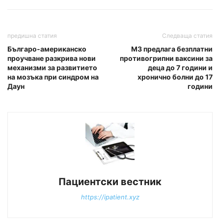
предишна статия
Следваща статия
Българо-американско
МЗ предлага безплатни
проучване разкрива нови
противогрипни ваксини за
механизми за развитието
деца до 7 години и
на мозъка при синдром на
хронично болни до 17
Даун
години
Пациентски вестник
https://ipatient.xyz