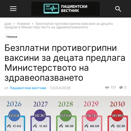
дом
Новини
Безплатни противогрипни ваксини за децата
предлага Министерството на здравеопазването
Новини
Безплатни противогрипни
ваксини за децата предлага
Министерството на
здравеопазването
101
0
от
Пациентски вестник
-
03/04/2026