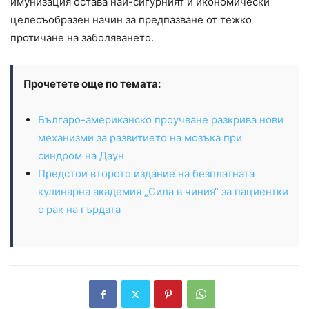
имунизация остава най-сигурният и икономически
целесъобразен начин за предпазване от тежко
протичане на заболяването.
Прочетете още по темата:
Българо-американско проучване разкрива нови
механизми за развитието на мозъка при
синдром на Даун
Предстои второто издание на безплатната
кулинарна академия „Сила в чиния“ за пациентки
с рак на гърдата