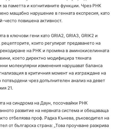
и за паметта и когнитивните функции. Чрез РНК
вено мащабно нарушение в генната експресия, като
ай-често повишена активност.
а в ключови гени като GRIA2, GRIA3, GRIK2 и
 рецепторите, които регулират предаването на
прекодиране на РНК и промяна в аминокиселинната
еини, което директно модифицира тяхната
ранни молекулярни изменения нарушават баланса
гнализация в критичния момент на изграждане на
 потвърдени чрез допълнителен анализ на девет
ия 21.
та на синдрома на Даун, посочвайки РНК
анното развитие на нервната система и обещаваща
кто отбелязва проф. Радка Кънева, ръководител на
л от българска страна: „Това проучване разкрива