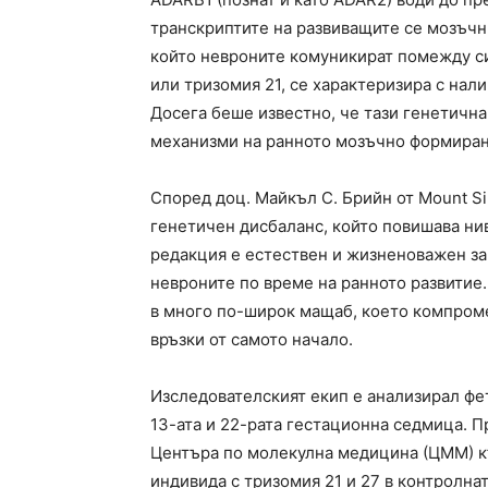
транскриптите на развиващите се мозъчни
който невроните комуникират помежду си
или тризомия 21, се характеризира с нал
Досега беше известно, че тази генетична
механизми на ранното мозъчно формиран
Според доц. Майкъл С. Брийн от Mount S
генетичен дисбаланс, който повишава ни
редакция е естествен и жизненоважен за
невроните по време на ранното развитие.
в много по-широк мащаб, което компром
връзки от самото начало.
Изследователският екип е анализирал фе
13-ата и 22-рата гестационна седмица. П
Центъра по молекулна медицина (ЦММ) к
индивида с тризомия 21 и 27 в контролна