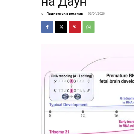
на Даун
от
Пациентски вестник
-
03/04/2026