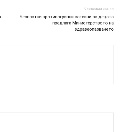
Следваща статия
а
Безплатни противогрипни ваксини за децата
предлага Министерството на
здравеопазването