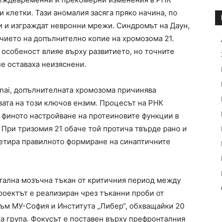
 клетки. Тази аномалия засяга пряко начина, по
 и изграждат невронни мрежи. Синдромът на Даун,
ичието на допълнително копие на хромозома 21.
 особеност влияе върху развитието, но точните
е оставаха неизяснени.
inai, допълнителната хромозома причинява
вата на този ключов ензим. Процесът на РНК
 финото настройване на протеиновите функции в
 При тризомия 21 обаче той протича твърде рано и
етира правилното формиране на синаптичните
тална мозъчна тъкан от критичния период между
роектът е реализиран чрез тъканни проби от
ъм МУ-София и Института „Либер“, обхващайки 20
та група. Фокусът е поставен върху префронталния