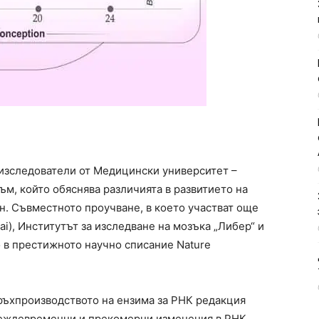
изследователи от Медицински университет –
м, който обяснява различията в развитието на
н. Съвместното проучване, в което участват още
i), Институтът за изследване на мозъка „Либер“ и
о в престижното научно списание Nature
връхпроизводството на ензима за РНК редакция
преждевременни и прекомерни изменения в РНК