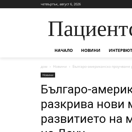
четвъртък, август 6, 2026
Пациент
НАЧАЛО
НОВИНИ
ИНТЕРВЮТ
дом
Новини
Българо-американско проучване р
Новини
Българо-америк
разкрива нови 
развитието на 