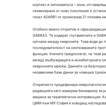
кортекс и хипокампуса – зони, отговарящ
секвениране от ново поколение е устано
генът ADARB1 от хромозома 21 показва н
Особено важно откритие е свръхредакцият
GABRA3. Те кодират глутаматните и GABA
сигнали между невроните. Това води до 
последователност на синтезираните прот
функция. Учените предполагат, че тези 
между възбуждащата и инхибиторната си
невронните мрежи. Данните са безспорно
независими бази данни за човешка тризом
Откритието предефинира невропатология
редакцията като измерим биомаркер за р
мишена за терапевтични интервенции. Ка
ЦММ към МУ-София и ководещ изследовате