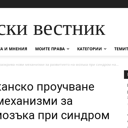
ски вестник
А И МНЕНИЯ
МОИТЕ ПРАВА
КАТЕГОРИИ
ТЕМИТ
азкрива нови механизми за развитието на мозъка при синдром на...
анско проучване
механизми за
мозъка при синдром