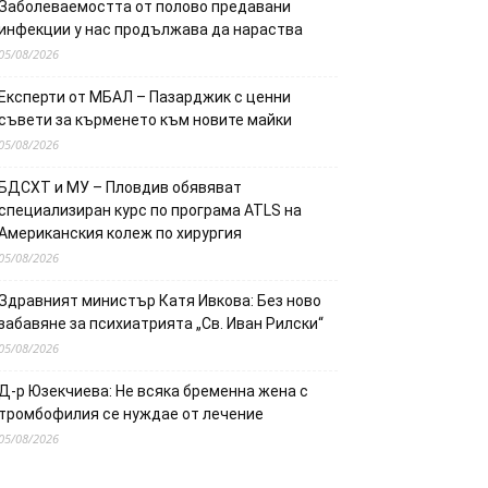
Заболеваемостта от полово предавани
инфекции у нас продължава да нараства
05/08/2026
Експерти от МБАЛ – Пазарджик с ценни
съвети за кърменето към новите майки
05/08/2026
БДСХТ и МУ – Пловдив обявяват
специализиран курс по програма ATLS на
Американския колеж по хирургия
05/08/2026
Здравният министър Катя Ивкова: Без ново
забавяне за психиатрията „Св. Иван Рилски“
05/08/2026
Д-р Юзекчиева: Не всяка бременна жена с
тромбофилия се нуждае от лечение
05/08/2026