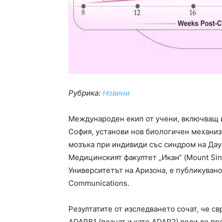
Рубрика:
Новини
Международен екип от учени, включващ 
София, установи нов биологичен механизъ
мозъка при индивиди със синдром на Дау
Медицинският факултет „Икан“ (Mount Sina
Университетът на Аризона, е публикуван
Communications.
Резултатите от изследването сочат, че с
ADARB1 (познат и като ADAR2) води до 