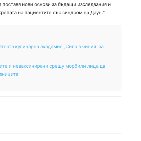
 поставя нови основи за бъдещи изследвания и
репата на пациентите със синдром на Даун.“
тната кулинарна академия „Сила в чиния“ за
ите и неваксинирани срещу морбили лица да
азниците