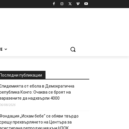
Е
Последни публикации
Епидемията от ебола в Демократична
република Конго: Очаква се броят на
заразените да надхвърли 4000
06/08/2026
Фондация „Искам бебе“ се обяви твърдо
срещу прехвърлянето на Центъра за
асистирана репродукция към НЗОК