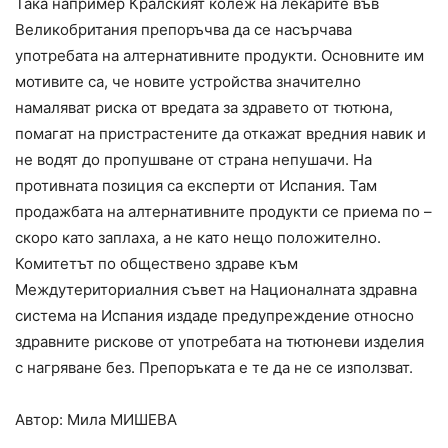
Така например Кралският колеж на лекарите във
Великобритания препоръчва да се насърчава
употребата на алтернативните продукти. Основните им
мотивите са, че новите устройства значително
намаляват риска от вредата за здравето от тютюна,
помагат на пристрастените да откажат вредния навик и
не водят до пропушване от страна непушачи. На
противната позиция са експерти от Испания. Там
продажбата на алтернативните продукти се приема по –
скоро като заплаха, а не като нещо положително.
Комитетът по обществено здраве към
Междутериториалния съвет на Националната здравна
система на Испания издаде предупреждение относно
здравните рискове от употребата на тютюневи изделия
с нагряване без. Препоръката е те да не се използват.
Автор: Мила МИШЕВА