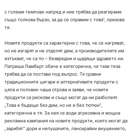
с големи темпове напред и ние трябва да реагираме
също толкова бързо, за да се справим с това“, призова
тя.
Новите продукти са характерни с това, че се нагряват,
но не изгарят и не отделят дим, а производителите им
изтъкват, че са по – безвредни и щадящи здравето ни.
Патриша Ламбърт обаче е категорична, че тази теза
трябва да се постави под въпрос. Тя сравни
традиционните цигари и алтернативите продукти с
цяла и половин чаша отрова и заяви, че новите
продукти са рискови и също могат да ни разболеят.
„Това е бъдеще без дим, но не и без тютюн“,
категорична е тя. За нея се води агресивна и мощна
рекламна кампания на новите продукти, които могат да
„зарибят“ дори и непушачите, лансирайки внушението,