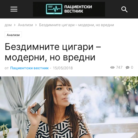
дом
Анализи
Бездимните цигари – модерни, но вредни
Анализи
Бездимните цигари –
модерни, но вредни
747
0
от
Пациентски вестник
-
15/05/2018