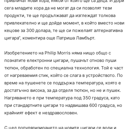
привличат нови хора, някои от които ще са деца. И дори
сега младите хора да не могат да си позволят тези
продукти, те ще продължават да изглеждат толкова
привлекателно и ще дойде момент, в който вместо нови
кецове за 300 долара, те ще си пожелаят алтернативна
цигара“, коментира още Патриша Ламбърт.
Изобретението на Philip Моrris няма нищо общо с
познатите електрoнни цигари, пушачът отново пуши
тютюн, обработен по специална технология. Той е част
от нагреваемия стик, който се слага в устройството. По
време на пушенете се поддържа температура, която е
достатъчно висока, за да отделя тютюн, но не и пушек.
Нагряването е при температура под 350 градуса, като
при стандартните цигари то надвишава 600 градуса, но
крайният ефект е нездравословен.
С цел популяризирането на новите цигари се води и