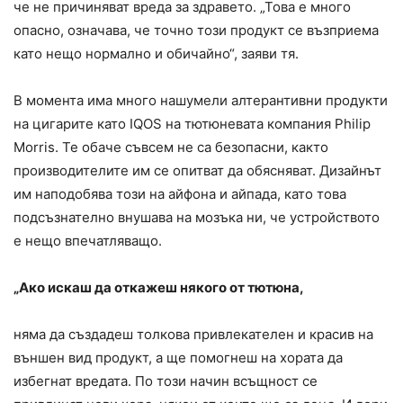
че не причиняват вреда за здравето. „Това е много
опасно, означава, че точно този продукт се възприема
като нещо нормално и обичайно“, заяви тя.
В момента има много нашумели алтерантивни продукти
на цигарите като IQOS на тютюневата компания Philip
Morris. Те обаче съвсем не са безопасни, както
производителите им се опитват да обясняват. Дизайнът
им наподобява този на айфона и айпада, като това
подсъзнателно внушава на мозъка ни, че устройството
е нещо впечатляващо.
„Ако искаш да откажеш някого от тютюна,
няма да създадеш толкова привлекателен и красив на
външен вид продукт, а ще помогнеш на хората да
избегнат вредата. По този начин всъщност се