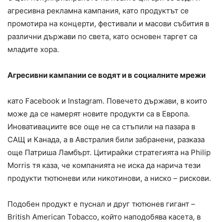
агресивна рекламна кампания, като продуктът се
промотира на концерти, фестивали и масови събития в
различни държави по света, като основен таргет са
младите хора.
Агресивни кампании се водят и в социалните мрежи
като Facebook и Instagram. Повечето държави, в които
може да се намерят новите продукти са в Европа.
Иновативациите все още не са стъпили на пазара в
САЩ и Канада, а в Австралия били забранени, разказа
още Патриша Ламбърт. Цитирайки стратегията на Philip
Morris тя каза, че компанията не иска да нарича тези
продукти тютюневи или никотинови, а ниско – рискови.
Подобен продукт е пуснал и друг тютюнев гигант –
British American Tobacco, който наподобява касета, в