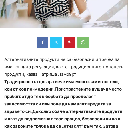
Алтернативните продукти не са безопасни и трябва да
имат същата регулация, както традиционните тютюневи
продукти, казва Патриша Ламбърт
Традиционната цигара вече има много заместители,
кои от кои по-модерни. Пристрастените пушачи често
прибягват до тях в борбата да преодолеят
зависимостта си или поне да намалят вредата за
здравето си. Доколко обаче алтернативните продукти
могат да подпомогнат този процес, безопасни ли са и
как законите трябва да се „отнасят“ към тях. Затова