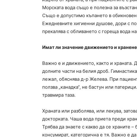
Морската вода също е полезна за възстан
Също е допустимо къпането в обикновени
Ежедневните хигиенни душове, дори с по-
прекалява с обливането с гореща вода на
Имат ли значение движението и хранен
Важно е и движението, както и храната. 
долните части на белия дроб. Гимнастикат
лежал, обяснява д-р Желева. При пациен
ползва „канадка“, не бастун или патерици
травмира таза.
Храната или разболява, или лекува, затов
докторката. Чаша вода приета преди хра
Трябва да знаете с какво да се храните – 
консумират, категорична е тя. Важно е 