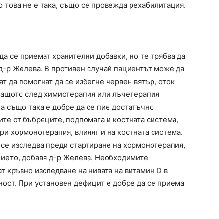
о това не е така, също се провежда рехабилитация.
да се приемат хранителни добавки, но те трябва да
 д-р Желева. В противен случай пациентът може да
ат да помогнат да се избегне червен вятър, оток
, защото след химиотерапия или лъчетерапия
а също така е добре да се пие достатъчно
ите от бъбреците, подпомага и костната система,
ри хормонотерапия, влияят и на костната система.
 се изследва преди стартиране на хормонотерапия,
нието, добавя д-р Желева. Необходимите
т кръвно изследване на нивата на витамин D в
ност. При установен дефицит е добре да се приема