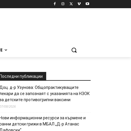
Е
Последни публикации
Доц. д-р Узунова: Общопрактикуващите
лекари да се запознаят с указанията на НЗОК
за детските противогрипни ваксини
07/08/2026
Нови информационни ресурси за кърмене и
ранни детски грижи в МБАЛ „Д-р Атанас
Дафовски“