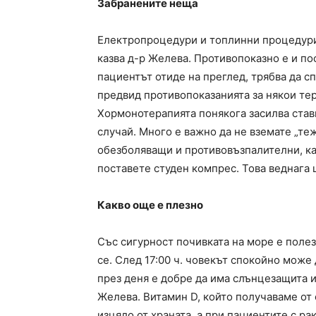
Забранените неща
Електропроцедури и топлинни процедури 
казва д-р Желева. Противопоказно е и п
пациентът отиде на преглед, трябва да с
предвид противопоказанията за някои тер
Хормонотерапията понякога засилва ставн
случай. Много е важно да не вземате „теж
обезболяващи и противовъзпалителни, ка
поставете студен компрес. Това веднага 
Какво още е плезно
Със сигурност почивката на море е полез
се. След 17:00 ч. човекът спокойно може 
през деня е добре да има слънцезащита и
Желева. Витамин D, който получаваме от 
изцяло от храната, а при пациентите с р