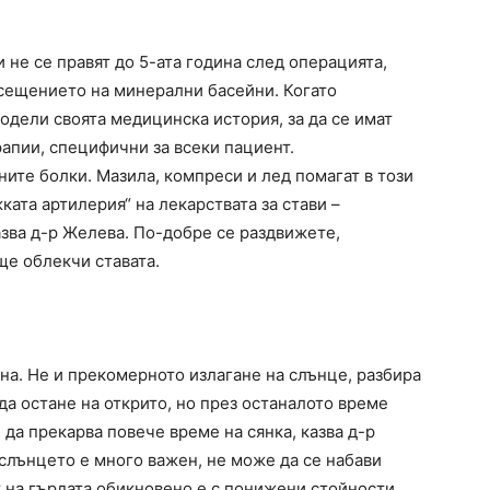
не се правят до 5-ата година след операцията,
осещението на минерални басейни. Когато
подели своята медицинска история, за да се имат
апии, специфични за всеки пациент.
ите болки. Мазила, компреси и лед помагат в този
ката артилерия“ на лекарствата за стави –
зва д-р Желева. По-добре се раздвижете,
ще облекчи ставата.
на. Не и прекомерното излагане на слънце, разбира
да остане на открито, но през останалото време
 да прекарва повече време на сянка, казва д-р
слънцето е много важен, не може да се набави
ак на гърдата обикновено е с понижени стойности.