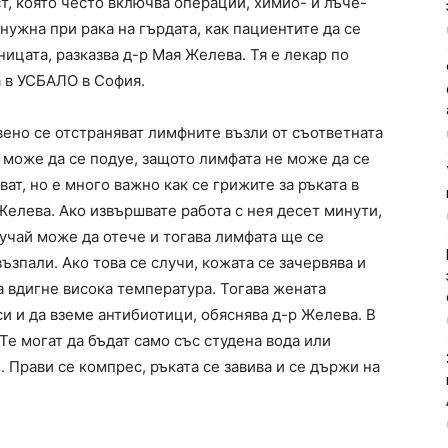
ст, която често включва операции, химио- и лъче-
нужна при рака на гърдата, как пациентите да се
ницата, разказва д-р Мая Желева. Тя е лекар по
 в УСБАЛО в София.
ено се отстраняват лимфните възли от съответната
е може да се подуе, защото лимфата не може да се
ат, но е много важно как се грижите за ръката в
Желева. Ако извършвате работа с нея десет минути,
лучай може да отече и тогава лимфата ще се
ъзпали. Ако това се случи, кожата се зачервява и
а вдигне висока температура. Тогава жената
и и да вземе антибиотици, обяснява д-р Желева. В
Те могат да бъдат само със студена вода или
. Прави се компрес, ръката се завива и се държи на