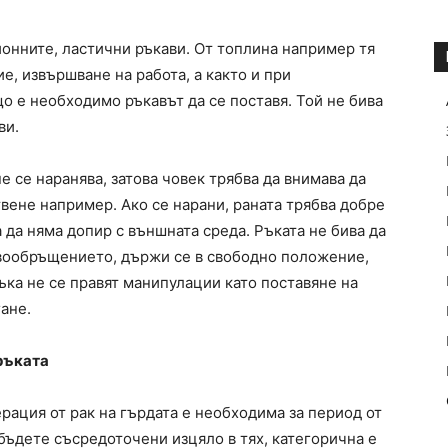
ионните, ластични ръкави. От топлина например тя
е, извършване на работа, а както и при
о е необходимо ръкавът да се поставя. Той не бива
ви.
не се наранява, затова човек трябва да внимава да
твене например. Ако се нарани, раната трябва добре
а да няма допир с външната среда. Ръката не бива да
ръвообръщението, държи се в свободно положение,
ъка не се правят манипулации като поставяне на
ане.
 ръката
рация от рак на гърдата е необходима за период от
 бъдете съсредоточени изцяло в тях, категорична е