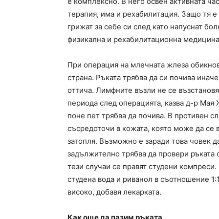
е комплексно. В него освен активната ча
терапия, има и рехабилитация. Защо тя е 
грижат за себе си след като напуснат бол
физикална и рехабилитационна медицина
При операция на млечната жлеза обикнов
страна. Ръката трябва да си почива инач
оттича. Лимфните възли не се възстановяв
периода след операцията, казва д-р Мая 
поне пет трябва да почива. В противен с
съсредоточи в кожата, която може да се в
затопля. Възможно е заради това човек д
задължително трябва да провери ръката с
тези случаи се правят студени компреси. 
студена вода и риванол в съотношение 1:1
високо, добавя лекарката.
Как още да пазим ръката