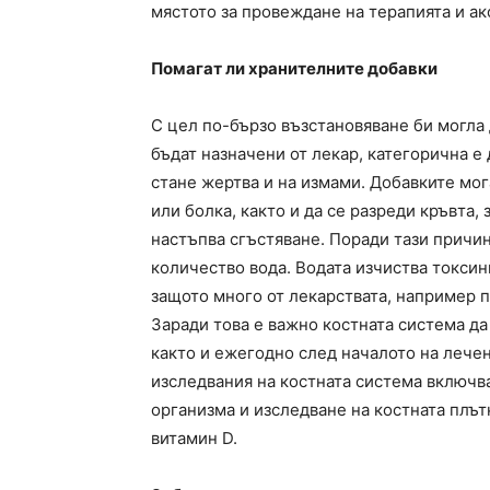
мястото за провеждане на терапията и ак
Помагат ли хранителните добавки
С цел по-бързо възстановяване би могла 
бъдат назначени от лекар, категорична е
стане жертва и на измами. Добавките мог
или болка, както и да се разреди кръвта
настъпва сгъстяване. Поради тази причин
количество вода. Водата изчиства токсин
защото много от лекарствата, например п
Заради това е важно костната система да
както и ежегодно след началото на лече
изследвания на костната система включва
организма и изследване на костната плът
витамин D.