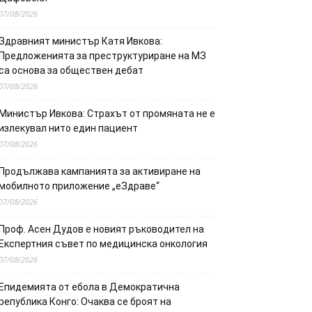
07/08/2026
Здравният министър Катя Ивкова:
Предложенията за преструктуриране на МЗ
са основа за обществен дебат
07/08/2026
Министър Ивкова: Страхът от промяната не е
излекувал нито един пациент
07/08/2026
Продължава кампанията за активиране на
мобилното приложение „еЗдраве“
07/08/2026
Проф. Асен Дудов е новият ръководител на
Експертния съвет по медицинска онкология
07/08/2026
Епидемията от ебола в Демократична
република Конго: Очаква се броят на