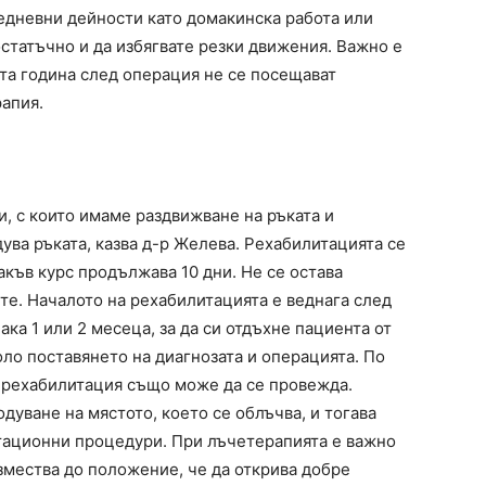
едневни дейности като домакинска работа или
статъчно и да избягвате резки движения. Важно е
та година след операция не се посещават
апия.
, с които имаме раздвижване на ръката и
ува ръката, казва д-р Желева. Рехабилитацията се
акъв курс продължава 10 дни. Не се остава
те. Началото на рехабилитацията е веднага след
ака 1 или 2 месеца, за да си отдъхне пациента от
ло поставянето на диагнозата и операцията. По
 рехабилитация също може да се провежда.
дуване на мястото, което се облъчва, и тогава
тационни процедури. При лъчетерапията е важно
змества до положение, че да открива добре