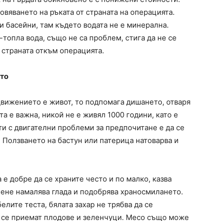
овяването на ръката от страната на операцията.
 басейни, там където водата не е минерална.
топла вода, също не са проблем, стига да не се
 страната откъм операцията.
ето
Движението е живот, то подпомага дишането, отваря
а е важна, никой не е живял 1000 години, като е
ти с двигателни проблеми за предпочитане е да се
. Ползването на бастун или патерица натоварва и
а е добре да се храните често и по малко, казва
нене намалява глада и подобрява храносмилането.
белите теста, бялата захар не трябва да се
да се приемат плодове и зеленчуци. Месо също може