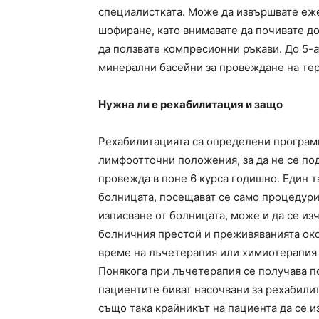
специалистката. Може да извършвате еж
шофиране, като внимавате да почивате до
да ползвате компресионни ръкави. До 5-а
минерални басейни за провеждане на тер
Нужна ли е рехабилитация и защо
Рехабилитацията са определени програми
лимфоотточни положения, за да не се под
провежда в поне 6 курса годишно. Един т
болницата, посещават се само процедури
изписване от болницата, може и да се изч
болничния престой и преживяванията око
време на лъчетерапия или химиотерапия
Понякога при лъчетерапия се получава по
пациентите биват насочвани за рехабили
също така крайникът на пациента да се и