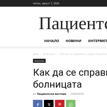
петък, август 7, 2026
Пациент
НАЧАЛО
НОВИНИ
ИНТЕРВЮТ
дом
Анализи
Как да се справим с рака след б
Анализи
Как да се справ
болницата
от
Пациентски вестник
-
23/02/2018