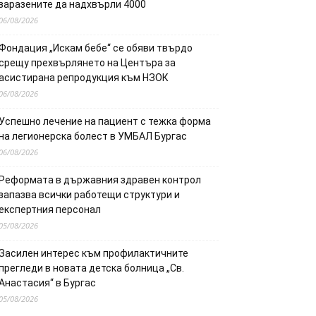
заразените да надхвърли 4000
06/08/2026
Фондация „Искам бебе“ се обяви твърдо
срещу прехвърлянето на Центъра за
асистирана репродукция към НЗОК
06/08/2026
Успешно лечение на пациент с тежка форма
на легионерска болест в УМБАЛ Бургас
06/08/2026
Реформата в държавния здравен контрол
запазва всички работещи структури и
експертния персонал
05/08/2026
Засилен интерес към профилактичните
прегледи в новата детска болница „Св.
Анастасия“ в Бургас
05/08/2026