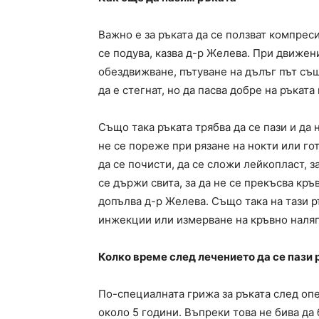
Важно е за ръката да се ползват компрес
се подува, казва д-р Желева. При движени
обездвижване, пътуване на дълъг път същ
да е стегнат, но да пасва добре на ръката 
Също така ръката трябва да се пази и да 
не се пореже при рязане на нокти или го
да се почисти, да се сложи лейкопласт, з
се държи свита, за да не се прекъсва к
допълва д-р Желева. Също така на тази р
инжекции или измерване на кръвно наляг
Колко време след лечението да се пази
По-специалната грижа за ръката след опе
около 5 години. Въпреки това не бива да