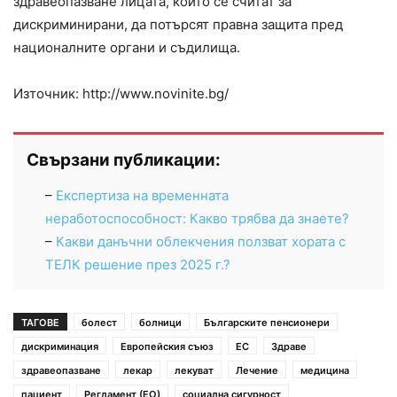
здравеопазване лицата, които се считат за
дискриминирани, да потърсят правна защита пред
националните органи и съдилища.
Източник: http://www.novinite.bg/
Свързани публикации:
–
Експертиза на временната
неработоспособност: Какво трябва да знаете?
–
Какви данъчни облекчения ползват хората с
ТЕЛК решение през 2025 г.?
ТАГОВЕ
болест
болници
Българските пенсионери
дискриминация
Европейския съюз
ЕС
Здраве
здравеопазване
лекар
лекуват
Лечение
медицина
пациент
Регламент (ЕО)
социална сигурност