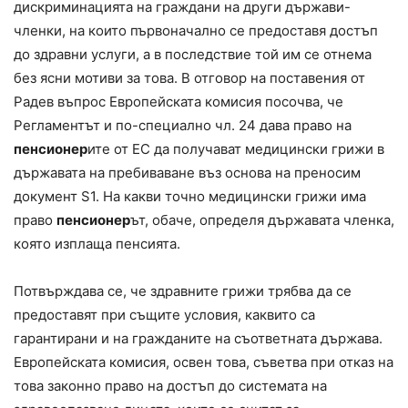
дискриминацията на граждани на други държави-
членки, на които първоначално се предоставя достъп
до здравни услуги, а в последствие той им се отнема
без ясни мотиви за това. В отговор на поставения от
Радев въпрос Европейската комисия посочва, че
Регламентът и по-специално чл. 24 дава право на
пенсионер
ите от ЕС да получават медицински грижи в
държавата на пребиваване въз основа на преносим
документ S1. На какви точно медицински грижи има
право
пенсионер
ът, обаче, определя държавата членка,
която изплаща пенсията.
Потвърждава се, че здравните грижи трябва да се
предоставят при същите условия, каквито са
гарантирани и на гражданите на съответната държава.
Европейската комисия, освен това, съветва при отказ на
това законно право на достъп до системата на