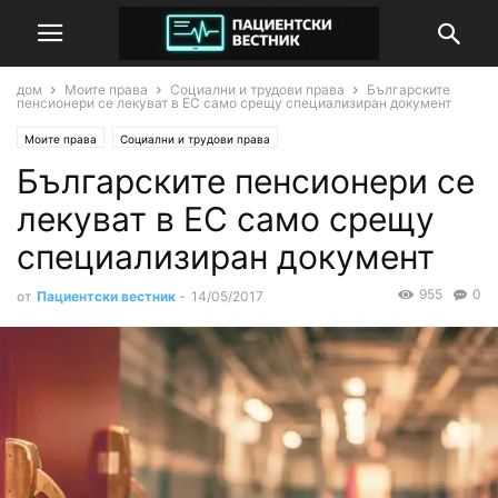
дом
Моите права
Социални и трудови права
Българските
пенсионери се лекуват в ЕС само срещу специализиран документ
Моите права
Социални и трудови права
Българските пенсионери се
лекуват в ЕС само срещу
специализиран документ
955
0
от
Пациентски вестник
-
14/05/2017