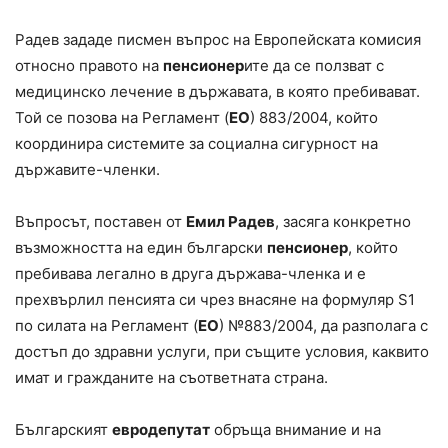
Радев зададе писмен въпрос на Европейската комисия
относно правото на
пенсионер
ите да се ползват с
медицинско лечение в държавата, в която пребивават.
Той се позова на Регламент (
ЕО
) 883/2004, който
координира системите за социална сигурност на
държавите-членки.
Въпросът, поставен от
Емил Радев
, засяга конкретно
възможността на един български
пенсионер
, който
пребивава легално в друга държава-членка и е
прехвърлил пенсията си чрез внасяне на формуляр S1
по силата на Регламент (
ЕО
) №883/2004, да разполага с
достъп до здравни услуги, при същите условия, каквито
имат и гражданите на съответната страна.
Българският
евродепутат
обръща внимание и на