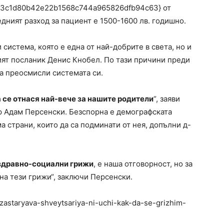
43c1d80b42e22b1568c744a965826dfb94c63} от
дният разход за пациент е 1500-1600 лв. годишно.
система, която е една от най-добрите в света, но и
ият посланик Денис Кнобел. По тази причини преди
а преосмисли системата си.
а се отнася най-вече за нашите родители
“, заяви
р Адам Персенски. Безспорна е демографската
ма страни, които да са подминати от нея, допълни д-
 здравно-социални грижи
, е наша отговорност, но за
а тези грижи“, заключи Персенски.
-zastaryava-shveytsariya-ni-uchi-kak-da-se-grizhim-