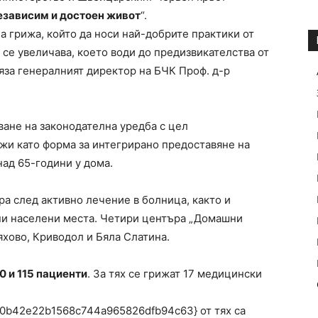
езависим и достоен живот
“.
а грижа, който да носи най-добрите практики от
се увеличава, което води до предизвикателства от
за генералният директор на БЧК Проф. д-р
ване на законодателна уредба с цел
жи като форма за интегрирано предоставяне на
над 65-години у дома.
ра след активно лечение в болница, както и
ни населени места. Четири центъра „Домашни
яхово, Криводол и Бяла Слатина.
0 и 115 пациенти
. За тях се грижат 17 медицински
0b42e22b1568c744a965826dfb94c63} от тях са