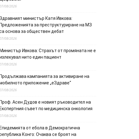
07/08/2026
Здравният министър Катя Ивкова:
Предложенията за преструктуриране на МЗ
са основа за обществен дебат
07/08/2026
Министър Ивкова: Страхът от промяната не е
излекувал нито един пациент
07/08/2026
Продължава кампанията за активиране на
мобилното приложение „еЗдраве“
07/08/2026
Проф. Асен Дудов е новият ръководител на
Експертния съвет по медицинска онкология
07/08/2026
Епидемията от ебола в Демократична
република Конго: Очаква се броят на