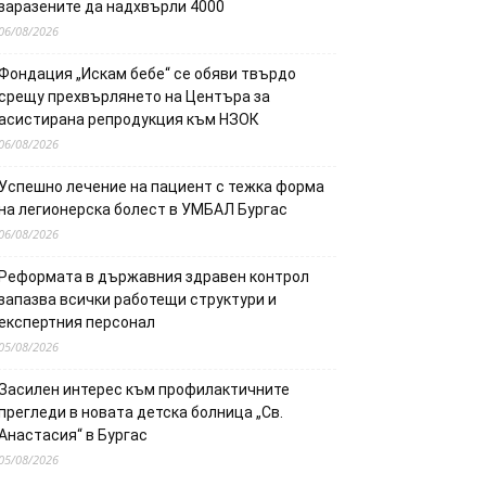
заразените да надхвърли 4000
06/08/2026
Фондация „Искам бебе“ се обяви твърдо
срещу прехвърлянето на Центъра за
асистирана репродукция към НЗОК
06/08/2026
Успешно лечение на пациент с тежка форма
на легионерска болест в УМБАЛ Бургас
06/08/2026
Реформата в държавния здравен контрол
запазва всички работещи структури и
експертния персонал
05/08/2026
Засилен интерес към профилактичните
прегледи в новата детска болница „Св.
Анастасия“ в Бургас
05/08/2026