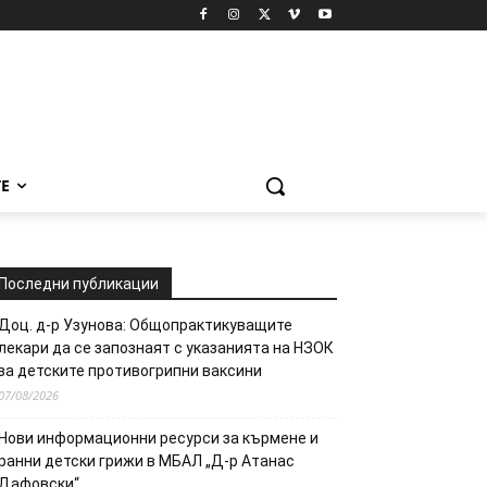
Е
Последни публикации
Доц. д-р Узунова: Общопрактикуващите
лекари да се запознаят с указанията на НЗОК
за детските противогрипни ваксини
07/08/2026
Нови информационни ресурси за кърмене и
ранни детски грижи в МБАЛ „Д-р Атанас
Дафовски“