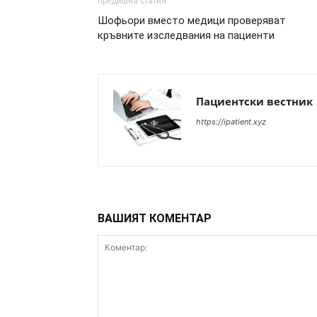
предишна статия
Шофьори вместо медици проверяват
кръвните изследвания на пациенти
Пациентски вестник
https://ipatient.xyz
ВАШИЯТ КОМЕНТАР