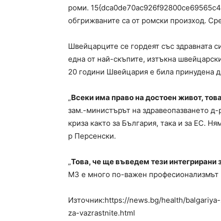
роми. 15{dca0de70ac926f92800ce69565c
обгрижваните са от ромски произход. Сре
Швейцарците се гордеят със здравната си 
една от най-скъпите, изтъкна швейцарск
20 години Швейцария е била принудена д
„
Всеки има право на достоен живот, тов
зам.-министърът на здравеопазването д-
криза както за България, така и за ЕС. Ня
р Персенски.
„
Това, че ще въведем тези интегрирани
МЗ е много по-важен професионализмът н
Източник:https://news.bg/health/balgariya
za-vazrastnite.html