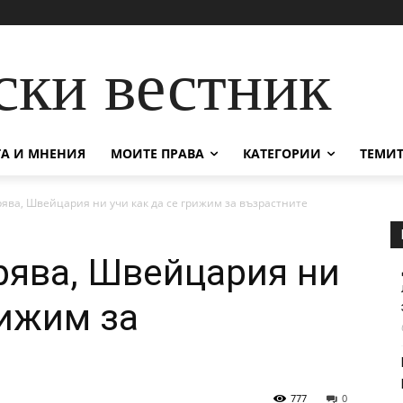
ски вестник
А И МНЕНИЯ
МОИТЕ ПРАВА
КАТЕГОРИИ
ТЕМИТ
рява, Швейцария ни учи как да се грижим за възрастните
рява, Швейцария ни
рижим за
777
0