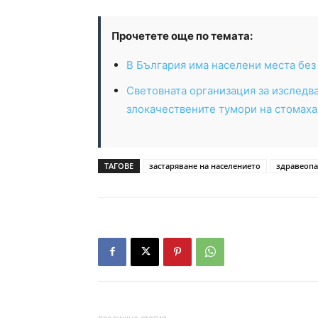
Прочетете още по темата:
В България има населени места без 
Световната организация за изследв
злокачествените тумори на стомаха
ТАГОВЕ
застаряване на населението
здравеопа