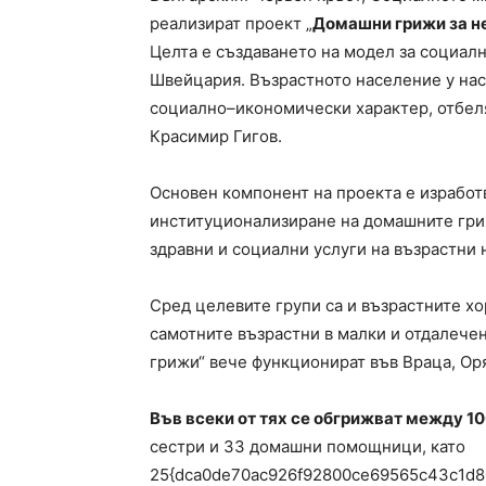
реализират проект „
Домашни грижи за н
Целта е създаването на модел за социалн
Швейцария. Възрастното население у нас 
социално–икономически характер, отбеля
Красимир Гигов.
Основен компонент на проекта е изработ
институционализиране на домашните гри
здравни и социални услуги на възрастни 
Сред целевите групи са и възрастните хо
самотните възрастни в малки и отдалече
грижи“ вече функционират във Враца, Ор
Във всеки от тях се обгрижват между 10
сестри и 33 домашни помощници, като
25{dca0de70ac926f92800ce69565c43c1d8