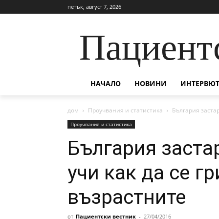
петък, август 7, 2026
Пациент
НАЧАЛО
НОВИНИ
ИНТЕРВЮТ
дом
Проучвания и статистика
България заста
Проучвания и статистика
България заста
учи как да се г
възрастните
от
Пациентски вестник
-
27/04/2016