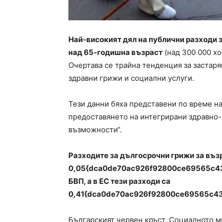
Най-високият дял на публични разходи з
над 65-годишна възраст
(над 300 000 хо
Очертава се трайна тенденция за застар
здравни грижи и социални услуги.
Тези данни бяха представени по време н
предоставянето на интегрирани здравно-
възможности“.
Разходите за дългосрочни грижи за възр
0,05{dca0de70ac926f92800ce69565c4
БВП, а в ЕС тези разходи са
0,41{dca0de70ac926f92800ce69565c4
Българският червен кръст, Социалното 