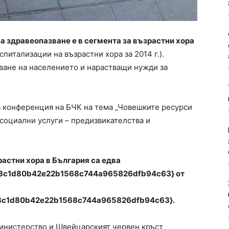
а здравеопазване e в сегмента за възрастни хора
спитализации на възрастни хора за 2014 г.).
яване на населението и нарастващи нужди за
а конференция на БЧК на тема „Човешките ресурси
социални услуги – предизвикателства и
астни хора в България са едва
3c1d80b42e22b1568c744a965826dfb94c63} от
3c1d80b42e22b1568c744a965826dfb94c63}.
министерство и Швейцарският червен кръст