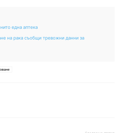
нито една аптека
ане на рака съобщи тревожни данни за
зване