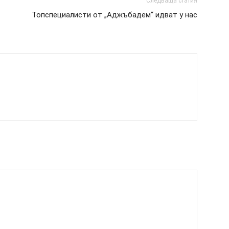
Следваща статия
Топспециалисти от „Аджъбадем“ идват у нас