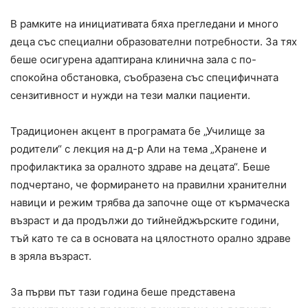
В рамките на инициативата бяха прегледани и много
деца със специални образователни потребности. За тях
беше осигурена адаптирана клинична зала с по-
спокойна обстановка, съобразена със специфичната
сензитивност и нужди на тези малки пациенти.
Традиционен акцент в програмата бе „Училище за
родители“ с лекция на д-р Али на тема „Хранене и
профилактика за оралното здраве на децата“. Беше
подчертано, че формирането на правилни хранителни
навици и режим трябва да започне още от кърмаческа
възраст и да продължи до тийнейджърските години,
тъй като те са в основата на цялостното орално здраве
в зряла възраст.
За първи път тази година беше представена