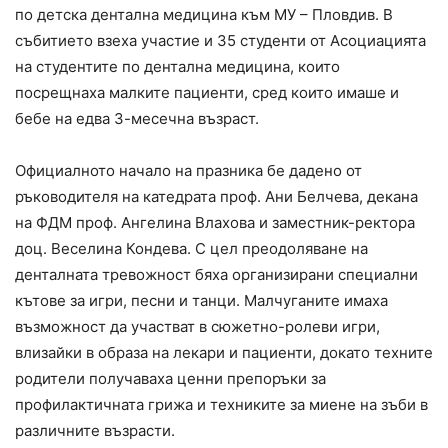
по детска дентална медицина към МУ – Пловдив. В
събитието взеха участие и 35 студенти от Асоциацията
на студентите по дентална медицина, които
посрещнаха малките пациенти, сред които имаше и
бебе на едва 3-месечна възраст.
Официалното начало на празника бе дадено от
ръководителя на катедрата проф. Ани Белчева, декана
на ФДМ проф. Ангелина Влахова и заместник-ректора
доц. Веселина Кондева. С цел преодоляване на
денталната тревожност бяха организирани специални
кътове за игри, песни и танци. Малчуганите имаха
възможност да участват в сюжетно-ролеви игри,
влизайки в образа на лекари и пациенти, докато техните
родители получаваха ценни препоръки за
профилактичната грижа и техниките за миене на зъби в
различните възрасти.