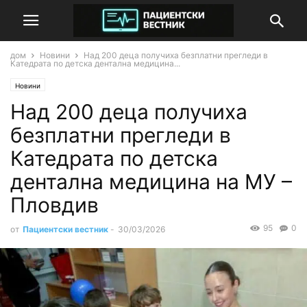
дом
Новини
Над 200 деца получиха безплатни прегледи в
Катедрата по детска дентална медицина...
Новини
Над 200 деца получиха
безплатни прегледи в
Катедрата по детска
дентална медицина на МУ –
Пловдив
95
0
от
Пациентски вестник
-
30/03/2026