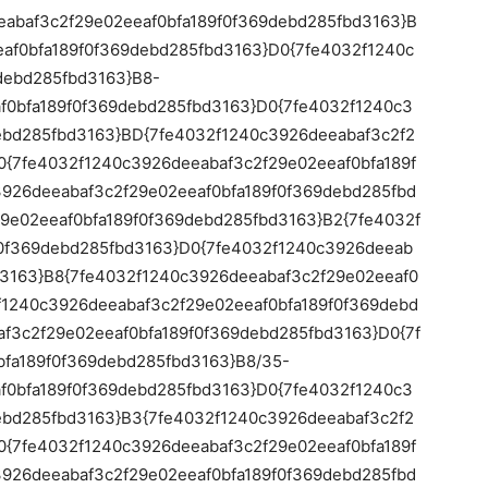
abaf3c2f29e02eeaf0bfa189f0f369debd285fbd3163}B
af0bfa189f0f369debd285fbd3163}D0{7fe4032f1240c
debd285fbd3163}B8-
f0bfa189f0f369debd285fbd3163}D0{7fe4032f1240c3
ebd285fbd3163}BD{7fe4032f1240c3926deeabaf3c2f2
0{7fe4032f1240c3926deeabaf3c2f29e02eeaf0bfa189f
926deeabaf3c2f29e02eeaf0bfa189f0f369debd285fbd
9e02eeaf0bfa189f0f369debd285fbd3163}B2{7fe4032f
f0f369debd285fbd3163}D0{7fe4032f1240c3926deeab
d3163}B8{7fe4032f1240c3926deeabaf3c2f29e02eeaf0
f1240c3926deeabaf3c2f29e02eeaf0bfa189f0f369debd
f3c2f29e02eeaf0bfa189f0f369debd285fbd3163}D0{7f
fa189f0f369debd285fbd3163}B8/35-
f0bfa189f0f369debd285fbd3163}D0{7fe4032f1240c3
ebd285fbd3163}B3{7fe4032f1240c3926deeabaf3c2f2
0{7fe4032f1240c3926deeabaf3c2f29e02eeaf0bfa189f
926deeabaf3c2f29e02eeaf0bfa189f0f369debd285fbd