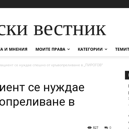
ски вестник
А И МНЕНИЯ
МОИТЕ ПРАВА
КАТЕГОРИИ
ТЕМИТ
пациент се нуждае спешно от кръвопреливане в „ПИРОГОВ“
иент се нуждае
опреливане в
827
0