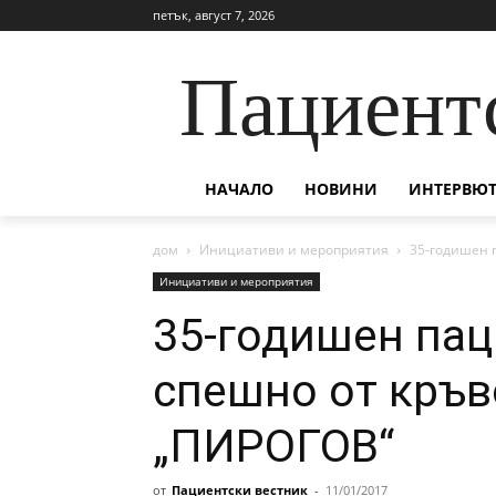
петък, август 7, 2026
Пациент
НАЧАЛО
НОВИНИ
ИНТЕРВЮТ
дом
Инициативи и мероприятия
35-годишен 
Инициативи и мероприятия
35-годишен пац
спешно от кръв
„ПИРОГОВ“
от
Пациентски вестник
-
11/01/2017