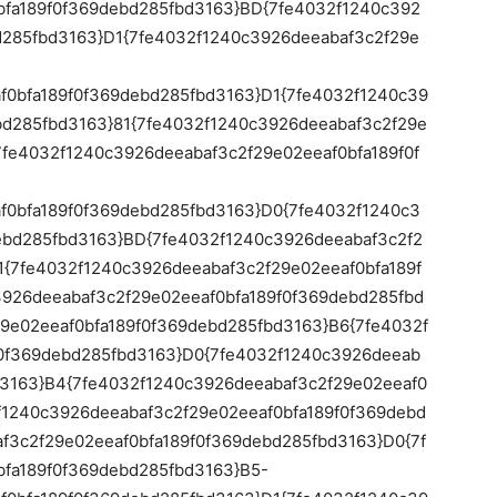
bfa189f0f369debd285fbd3163}BD{7fe4032f1240c392
d285fbd3163}D1{7fe4032f1240c3926deeabaf3c2f29e
f0bfa189f0f369debd285fbd3163}D1{7fe4032f1240c39
bd285fbd3163}81{7fe4032f1240c3926deeabaf3c2f29e
7fe4032f1240c3926deeabaf3c2f29e02eeaf0bfa189f0f
f0bfa189f0f369debd285fbd3163}D0{7fe4032f1240c3
ebd285fbd3163}BD{7fe4032f1240c3926deeabaf3c2f2
1{7fe4032f1240c3926deeabaf3c2f29e02eeaf0bfa189f
926deeabaf3c2f29e02eeaf0bfa189f0f369debd285fbd
9e02eeaf0bfa189f0f369debd285fbd3163}B6{7fe4032f
f0f369debd285fbd3163}D0{7fe4032f1240c3926deeab
d3163}B4{7fe4032f1240c3926deeabaf3c2f29e02eeaf0
f1240c3926deeabaf3c2f29e02eeaf0bfa189f0f369debd
f3c2f29e02eeaf0bfa189f0f369debd285fbd3163}D0{7f
fa189f0f369debd285fbd3163}B5-