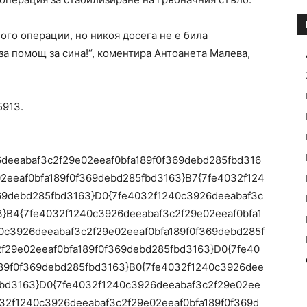
ого операции, но никоя досега не е била
за помощ за сина!“, коментира Антоанета Малева,
5913.
26deeabaf3c2f29e02eeaf0bfa189f0f369debd285fbd316
2eeaf0bfa189f0f369debd285fbd3163}B7{7fe4032f124
69debd285fbd3163}D0{7fe4032f1240c3926deeabaf3c
3}B4{7fe4032f1240c3926deeabaf3c2f29e02eeaf0bfa1
0c3926deeabaf3c2f29e02eeaf0bfa189f0f369debd285f
f29e02eeaf0bfa189f0f369debd285fbd3163}D0{7fe40
89f0f369debd285fbd3163}B0{7fe4032f1240c3926dee
fbd3163}D0{7fe4032f1240c3926deeabaf3c2f29e02ee
032f1240c3926deeabaf3c2f29e02eeaf0bfa189f0f369d