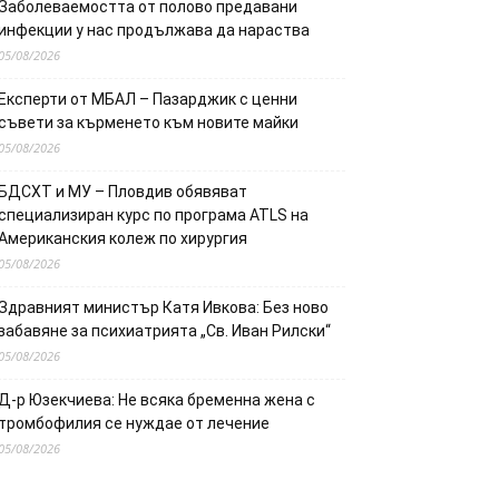
Заболеваемостта от полово предавани
инфекции у нас продължава да нараства
05/08/2026
Експерти от МБАЛ – Пазарджик с ценни
съвети за кърменето към новите майки
05/08/2026
БДСХТ и МУ – Пловдив обявяват
специализиран курс по програма ATLS на
Американския колеж по хирургия
05/08/2026
Здравният министър Катя Ивкова: Без ново
забавяне за психиатрията „Св. Иван Рилски“
05/08/2026
Д-р Юзекчиева: Не всяка бременна жена с
тромбофилия се нуждае от лечение
05/08/2026