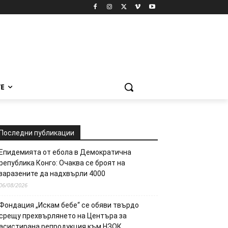
Е
Последни публикации
Епидемията от ебола в Демократична
република Конго: Очаква се броят на
заразените да надхвърли 4000
06/08/2026
Фондация „Искам бебе“ се обяви твърдо
срещу прехвърлянето на Центъра за
асистирана репродукция към НЗОК