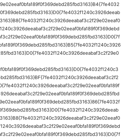
9e02eeaf0bfa189f0f369debd285fbd3163}B4{7fe4032
f0f369debd285fbd3163}D0{7fe4032f1240c3926deeab
d3163}B8{7fe4032f1240c3926deeabaf3c2f29e02eeaf0
f1240c3926deeabaf3c2f29e02eeaf0bfa189f0f369debd
f3c2f29e02eeaf0bfa189f0f369debd285fbd3163}D0{7f
bfa189f0f369debd285fbd3163}B5{7fe4032f1240c3926
285fbd3163}D0{7fe4032f1240c3926deeabaf3c2f29e0
f0bfa189f0f369debd285fbd3163}D0{7fe4032f1240c3
ebd285fbd3163}BF{7fe4032f1240c3926deeabaf3c2f2
0{7fe4032f1240c3926deeabaf3c2f29e02eeaf0bfa189f
926deeabaf3c2f29e02eeaf0bfa189f0f369debd285fbd
9e02eeaf0bfa189f0f369debd285fbd3163}86{7fe4032f
f0f369debd285fbd3163}D0{7fe4032f1240c3926deeab
d3163}B8{7fe4032f1240c3926deeabaf3c2f29e02eeaf0
f1240c3926deeabaf3c2f29e02eeaf0bfa189f0f369debd
f3c2f29e02eeaf0bfa189f0f369debd285fbd3163}D0{7f