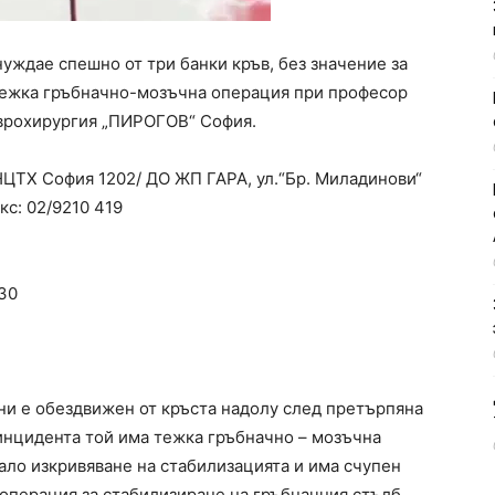
уждае спешно от три банки кръв, без значение за
 тежка гръбначно-мозъчна операция при професор
еврохирургия „ПИРОГОВ“ София.
НЦТХ София 1202/ ДО ЖП ГАРА, ул.“Бр. Миладинови“
кс: 02/9210 419
.30
ини е обездвижен от кръста надолу след претърпяна
инцидента той има тежка гръбначно – мозъчна
ало изкривяване на стабилизацията и има счупен
 операция за стабилизиране на гръбначния стълб.