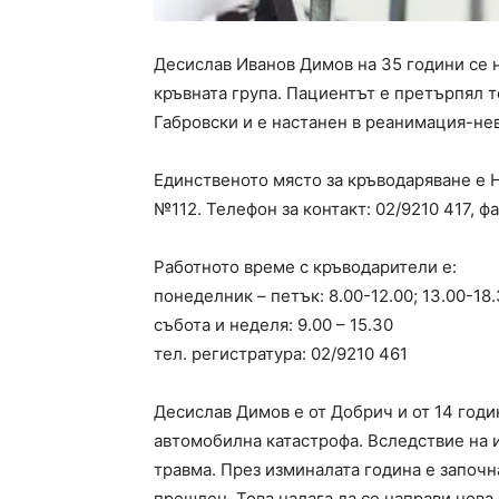
Десислав Иванов Димов на 35 години се н
кръвната група. Пациентът е претърпял
Габровски и е настанен в реанимация-н
Единственото място за кръводаряване е 
№112. Телефон за контакт: 02/9210 417, фа
Работното време с кръводарители е:
понеделник – петък: 8.00-12.00; 13.00-18
събота и неделя: 9.00 – 15.30
тел. регистратура: 02/9210 461
Десислав Димов е от Добрич и от 14 год
автомобилна катастрофа. Вследствие на 
травма. През изминалата година е започн
прешлен. Това налага да се направи нова