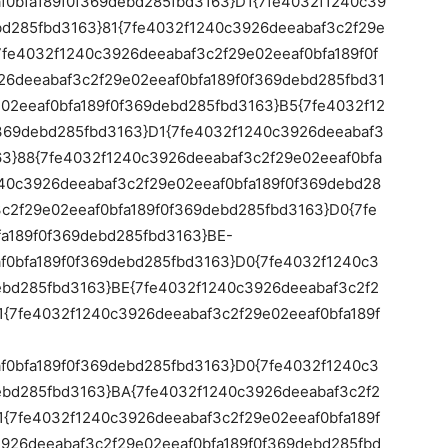
f0bfa189f0f369debd285fbd3163}D1{7fe4032f1240c39
bd285fbd3163}81{7fe4032f1240c3926deeabaf3c2f29e
7fe4032f1240c3926deeabaf3c2f29e02eeaf0bfa189f0f
6deeabaf3c2f29e02eeaf0bfa189f0f369debd285fbd31
02eeaf0bfa189f0f369debd285fbd3163}B5{7fe4032f12
369debd285fbd3163}D1{7fe4032f1240c3926deeabaf3
63}88{7fe4032f1240c3926deeabaf3c2f29e02eeaf0bfa
40c3926deeabaf3c2f29e02eeaf0bfa189f0f369debd28
c2f29e02eeaf0bfa189f0f369debd285fbd3163}D0{7fe
a189f0f369debd285fbd3163}BE-
f0bfa189f0f369debd285fbd3163}D0{7fe4032f1240c3
ebd285fbd3163}BE{7fe4032f1240c3926deeabaf3c2f2
1{7fe4032f1240c3926deeabaf3c2f29e02eeaf0bfa189f
f0bfa189f0f369debd285fbd3163}D0{7fe4032f1240c3
ebd285fbd3163}BA{7fe4032f1240c3926deeabaf3c2f2
1{7fe4032f1240c3926deeabaf3c2f29e02eeaf0bfa189f
926deeabaf3c2f29e02eeaf0bfa189f0f369debd285fbd