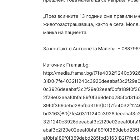
„През всичките 13 години сме правили мн
животозастрашаваща, както е сега. Моля 
майка на пациента.
За контакт с Антоанета Малева – 088796
Източник Framar.bg:
http://media.framar.bg/{7fe4032f1240c39
3}D0{7fe4032f1240c3926deeabaf3c2f29e0
0c3926deeabaf3c2f29e02eeaf0bfa189f0f3
2f29e02eeaf0bfa189f0f369debd285fbd316
89f0f369debd285fbd3163}D1{7fe4032f124
bd3163}80{7fe4032f1240c3926deeabaf3c2
32f1240c3926deeabaf3c2f29e02eeaf0bfa1
abaf3c2f29e02eeaf0bfa189f0f369debd285
af0bfa189f0f369debd285fbd3163}B2{7fe4