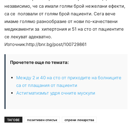
независимо, че са имали голям брой нежелани ефекти,
са се ползвали от голям брой пациенти. Сега вече
имаме голямо разнообразие от нови по-качествени
медикаменти за хипертония и 51 на сто от пациентите
се лекуват адекватно.
Източник:http://bnr.bg/post/100729861
Прочетете още по темата:
Между 2 и 40 на сто от приходите на болниците
са от плащания от пациенти
Астигматизмът удря очните мускули
ТАГОВЕ
позитивен списък
спрени лекарства