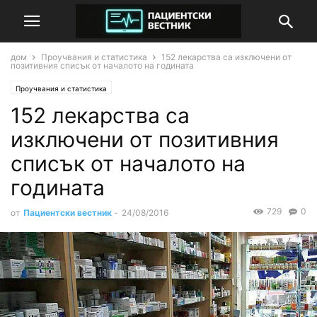
дом
Проучвания и статистика
152 лекарства са изключени от
позитивния списък от началото на годината
Проучвания и статистика
152 лекарства са
изключени от позитивния
списък от началото на
годината
729
0
от
Пациентски вестник
-
24/08/2016