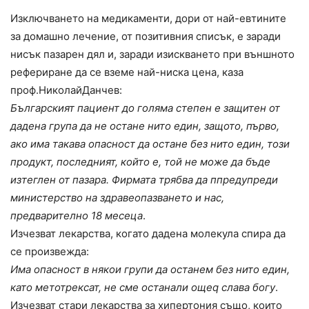
Изключването на медикаменти, дори от най-евтините
за домашно лечение, от позитивния списък, е заради
нисък пазарен дял и, заради изискването при външното
рефериране да се вземе най-ниска цена, каза
проф.НиколайДанчев:
Българският пациент до голяма степен е защитен от
дадена група да не остане нито един, защото, първо,
ако има такава опасност да остане без нито един, този
продукт, последният, който е, той не може да бъде
изтеглен от пазара. Фирмата трябва да ппредупреди
министерство на здравеопазването и нас,
предварително 18 месеца
.
Изчезват лекарства, когато дадена молекула спира да
се произвежда:
Има опасност в някои групи да останем без нито един,
като метотрeксат, не сме останали ощеq слава богу
.
Изчезват стари лекарства за хипертония също, които